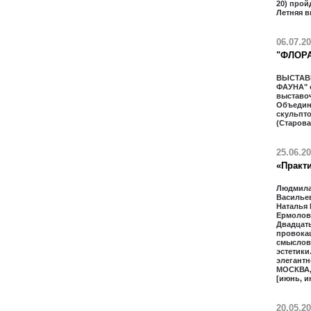
20) прой
Летняя в
06.07.2
"ФЛОРА
ВЫСТАВ
ФАУНА" 
выставо
Объедин
скульпт
(Старова
25.06.2
«Практи
Людмила
Василье
Наталья
Ермолова
Двадцать
провока
смыслов
эстетики
элегантн
МОСКВА,
[июнь, и
20.05.2