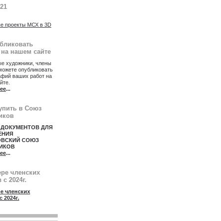
021
е проекты МСХ в 3D
убликовать
 на нашем сайте
е художники, члены
можете опубликовать
афий ваших работ на
йте.
ее
...
упить в Союз
иков
 ДОКУМЕНТОВ ДЛЯ
ЕНИЯ
ОВСКИЙ СОЮЗ
ИКОВ
ее
...
ере членских
 с 2024г.
е членских
с 2024г.