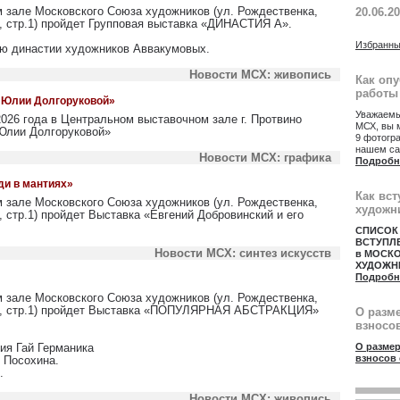
м зале Московского Союза художников (ул. Рождественка,
20.06.2
9/6, стр.1) пройдет Групповая выставка «ДИНАСТИЯ А».
Избранны
ею династии художников Аввакумовых.
Новости МСХ: живопись
Как оп
работы
и Юлии Долгоруковой»
Уважаемы
026 года в Центральном выставочном зале г. Протвино
МСХ, вы 
 Юлии Долгоруковой»
9 фотогр
нашем са
Новости МСХ: графика
Подробн
ди в мантиях»
Как вст
м зале Московского Союза художников (ул. Рождественка,
художн
/6, стр.1) пройдет Выставка «Евгений Добровинский и его
СПИСОК
ВСТУПЛ
Новости МСХ: синтез искусств
в МОСК
ХУДОЖН
Подробн
м зале Московского Союза художников (ул. Рождественка,
0/9/6, стр.1) пройдет Выставка «ПОПУЛЯРНАЯ АБСТРАКЦИЯ»
О разм
взносов
ия Гай Германика
О размер
взносов 
 Посохина.
».
Новости МСХ: живопись