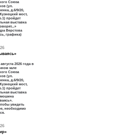
кого Союза
ов (ул.
нка, д.6/9/20,
 Кузнецкий мост,
тр.1) пройдет
льная выставка
оворят...»
дра Верстова
сь, графика)
026
ываясь»
 августа 2026 года в
чном зале
кого Союза
ов (ул.
нка, д.6/9/20,
 Кузнецкий мост,
тр.1) пройдет
льная выставка
имошина
ваясь».
чтобы увидеть
ее, необходимо
ся.
026
ир»