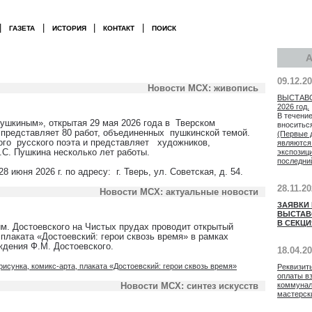
|
|
|
|
ГАЗЕТА
ИСТОРИЯ
КОНТАКТ
ПОИСК
09.12.2
Новости МСХ: живопись
ВЫСТАВ
2026 год.
В течение
ушкиным», открытая 29 мая 2026 года в Тверском
вноситьс
 представляет 80 работ, объединенных пушкинской темой.
(Первые 
ого русского поэта и представляет художников,
являются
.С. Пушкина несколько лет работы.
экспозиц
последни
8 июня 2026 г. по адресу: г. Тверь, ул. Советская, д. 54.
28.11.2
Новости МСХ: актуальные новости
ЗАЯВКИ
ВЫСТАВ
В СЕКЦИ
им. Достоевского на Чистых прудах проводит открытый
 плаката «Достоевский: герои сквозь время» в рамках
ждения Ф.М. Достоевского.
18.04.2
сунка, комикс-арта, плаката «Достоевский: герои сквозь время»
Реквизит
оплаты в
Новости МСХ: синтез искусств
коммунал
мастерск