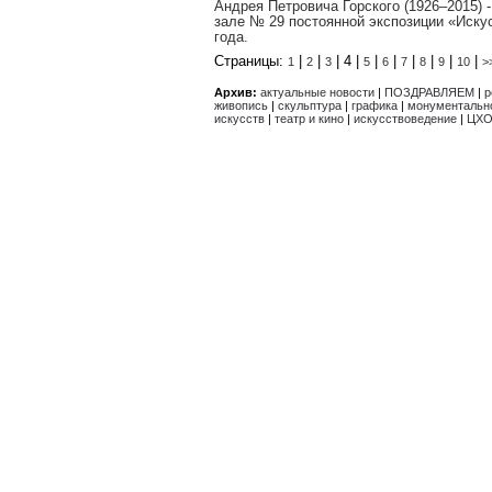
Андрея Петровича Горского (1926–2015) 
зале № 29 постоянной экспозиции «Искус
года.
Страницы:
|
|
| 4 |
|
|
|
|
|
|
1
2
3
5
6
7
8
9
10
>
Архив:
актуальные новости
|
ПОЗДРАВЛЯЕМ
|
р
живопись
|
скульптура
|
графика
|
монументально
искусств
|
театр и кино
|
искусствоведение
|
ЦХО