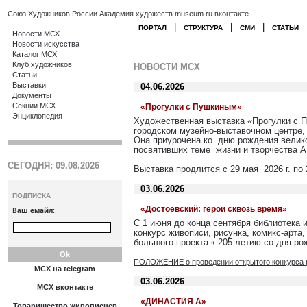
Союз Художников России
Академия художеств
museum.ru
вконтакте
|
|
|
ПОРТАЛ
СТРУКТУРА
СМИ
СТАТЬИ
Новости МСХ
Новости искусства
Каталог МСХ
Клуб художников
НОВОСТИ МСХ
Статьи
Выставки
04.06.2026
Документы
Секции МСХ
«Прогулки с Пушкиным»
Энциклопедия
Художественная выставка «Прогулки с П
городском музейно-выставочном центре,
Она приурочена ко дню рождения велик
посвятивших теме жизни и творчества А
СЕГОДНЯ: 09.08.2026
Выставка продлится с 29 мая 2026 г. по 2
03.06.2026
ПОДПИСКА
«Достоевский: герои сквозь время»
Ваш емайл:
С 1 июня до конца сентября библиотека 
конкурс живописи, рисунка, комикс-арта,
большого проекта к 205-летию со дня ро
ПОЛОЖЕНИЕ о проведении открытого конкурса ри
МСХ на telegram
03.06.2026
МСХ вконтакте
«ДИНАСТИЯ А»
Товарищество живописцев