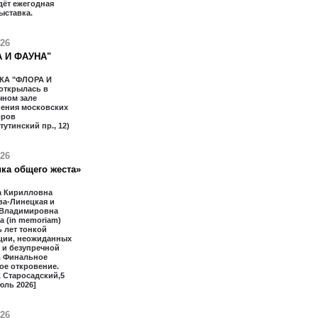
дёт ежегодная
ыставка.
026
 И ФАУНА"
КА "ФЛОРА И
открылась в
чном зале
ения московских
оров
тутинский пр., 12)
026
ка общего жеста»
 Кирилловна
ва-Линецкая и
 Владимировна
 (in memoriam)
 лет тонкой
ции, неожиданных
 и безупречной
. Финальное
ое откровение.
 Старосадский,5
юль 2026]
026