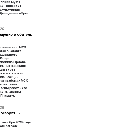
елении Музея
» - проходит
а художницы
 Давыдовой «Про-
026
ащение в обитель
вочном зале МСХ
тся выставка
заурядного
 Игоря
авовича Орлова
20), чье наследие
оды вновь
ется к зрителю.
член секции
вая графика» МСХ
иции также
влены работы его
ьи И. Орлова
«Плакат»).
026
говорят...»
2 сентября 2026 года
очном зале