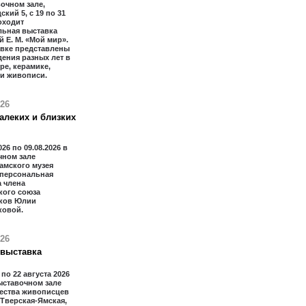
очном зале,
ский 5, с 19 по 31
оходит
льная выставка
 Е. М. «Мой мир».
авке представлены
ения разных лет в
ре, керамике,
 и живописи.
026
алеких и близких
026 по 09.08.2026 в
чном зале
амского музея
 персональная
 члена
кого союза
ков Юлии
ковой.
026
 выставка
 по 22 августа 2026
ыставочном зале
ества живописцев
 Тверская-Ямская,