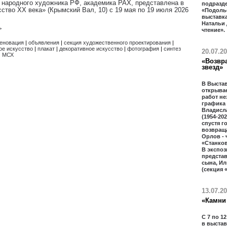
- народного художника РФ, академика РАХ, представлена в
подразд
ство ХХ века» (Крымский Вал, 10) с 19 мая по 19 июля 2026
«Подолье
выставк
Натальи
>
чтение».
еновация
|
объявления
|
секция художественного проектирования
|
е искусство
|
плакат
|
декоративное искусство
|
фотография
|
синтез
20.07.2
 МСХ
«Возвр
звезд»
В Выста
открывае
работ не
графика
Владисл
(1954-20
спустя г
возвраща
Орлов - 
«Станко
В экспоз
предста
сына, Ил
(секция 
13.07.2
«Камни 
С 7 по 1
в выстав