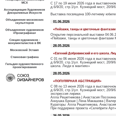
МСХ
С 17 по 19 июня 2026 года в выставочно
д.6/9/20, стр.1/ул. Кузнецкий мост, 20/
Ассоциациация Художников
Декоративных Искусств
Выставка посвящена 100-летнему юбил
Объединение московских
01.06.2026
скульпторов
«Пейзажи, танцы и цветочные фантази
Объединение художников
«Промграфика»
Открытие персональной выставки 04.06.2
«Пейзажи, танцы и цветочные фантазии
Секция художников -
монументалистов в ВК
28.05.2026
Московский Эстамп
«Евгений Добровинский и его школа. Лю
Станковая графика
С 01 по 06 июня 2026 года в выставочно
д.6/9/20, стр.1/ул. Кузнецкий мост, 20/9
Гильдия художественного
школа. Люди в мантиях»
проектирования
28.05.2026
«ПОПУЛЯРНАЯ АБСТРАКЦИЯ»
С 08 по 13 июня 2026 года в выставочно
д.6/9/20, стр.1/ул. Кузнецкий мост, 2
экспрессия лирики.
Алла Решетникова | Анастасия Посохина
Аннушка Броше | Лена Макашова | Валер
Кураторы: Алла Решетникова, Анастасия
При поддержке проекта «Селебрити Арт
26.05.2026