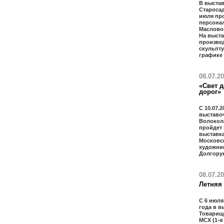
В выстав
Старосад
июля пр
персона
Масловой
На выст
произвед
скульпту
графике
08.07.2
«Свет д
дорог»
С 10.07.2
выставо
Волокол
пройдет
выставка
Московс
художни
Долгору
08.07.2
Летняя
С 6 июля
года в в
Товарищ
МСХ (1-я