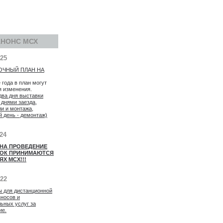
АНОНС МСХ
025
ОЧНЫЙ ПЛАН НА
 года в план могут
я изменения.
два дня выставки
 днями заезда,
ии и монтажа,
й день - демонтаж)
024
 НА ПРОВЕДЕНИЕ
ОК ПРИНИМАЮТСЯ
ЯХ МСХ!!!
022
ы для дистанционной
зносов и
ьных услуг за
ие.