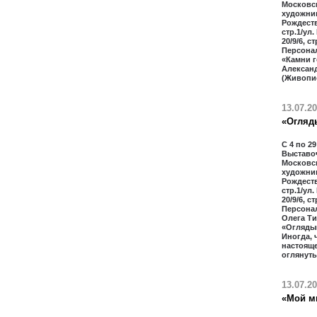
Московс
художник
Рождестве
стр.1/ул.
20/9/6, с
Персона
«Камни г
Алексан
(Живопи
13.07.2
«Огляд
С 4 по 29
Выставо
Московс
художник
Рождестве
стр.1/ул.
20/9/6, с
Персона
Олега Т
«Огляды
Иногда, 
настоящ
оглянуть
13.07.2
«Мой м