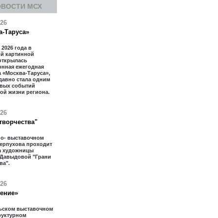
ОВОСТИ МСХ
026
а-Таруса»
 2026 года в
ой картинной
открылась
онная ежегодная
 «Москва-Таруса»,
давно стала одним
евых событий
ой жизни региона.
026
творчества"
но- выставочном
Серпухова проходит
а художницы
 Давыдовой "Грани
ва".
026
тение»
ьском выставочном
труктурном