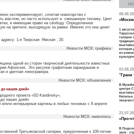
Н
08.08.2
янно экспериментирует, сочетая новаторство с
ть маслом, но часто использует и смешанную технику. Цвет
«Москв
летки, и имеющим право на свободу. Определенное
ую на зрителя, выходящую за рамки. Именно это она ценит
1 августа
Тарусcк
галерее 
 адресу: 1-я Тверская -Ямская , 20.
традици
выставка
Новости МСХ: графика
которая 
из ключ
культурн
ящена одной из сторон творческой деятельности известных
ории Афонских. Это рисунок графитным карандашом и
03.08.2
лая и цветная линогравюра.
"Грани 
Новости МСХ: объявления
В Музей
центре 
 до наших дней»
выставк
родного проекта «5D Kandinsky»,
Натальи
 до наших дней»
творчест
 и/или интерьерные картины в любых техниках с 8 апреля
21.07.2
Новости МСХ: живопись
«Про-ч
В Подол
ственной Третьяковской галереи, приуроченная к 100-летию
зале - с