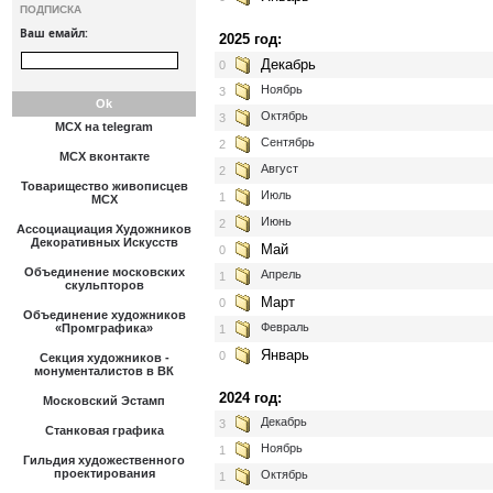
ПОДПИСКА
Ваш емайл:
2025 год:
Декабрь
0
Ноябрь
3
Октябрь
3
МСХ на telegram
Сентябрь
2
МСХ вконтакте
Август
2
Товарищество живописцев
Июль
1
МСХ
Июнь
2
Ассоциациация Художников
Декоративных Искусств
Май
0
Объединение московских
Апрель
1
скульпторов
Март
0
Объединение художников
Февраль
«Промграфика»
1
Январь
0
Секция художников -
монументалистов в ВК
2024 год:
Московский Эстамп
Декабрь
3
Станковая графика
Ноябрь
1
Гильдия художественного
проектирования
Октябрь
1