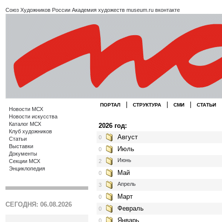
Союз Художников России
Академия художеств
museum.ru
вконтакте
|
|
|
ПОРТАЛ
СТРУКТУРА
СМИ
СТАТЬИ
Новости МСХ
Новости искусства
Каталог МСХ
2026 год:
Клуб художников
Август
0
Статьи
Выставки
Июль
0
Документы
Июнь
Секции МСХ
2
Энциклопедия
Май
0
Апрель
3
Март
0
СЕГОДНЯ: 06.08.2026
Февраль
0
Январь
0