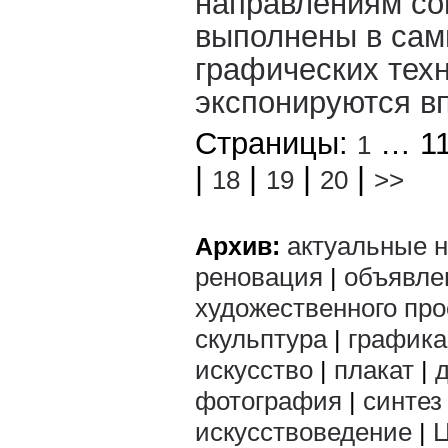
направлениям со
выполнены в сам
графических техн
экспонируются в
Страницы:
… 11
1
|
|
|
|
18
19
20
>>
актуальные 
Архив:
реновация
объявле
|
художественного пр
скульптура
графика
|
искусство
плакат
|
|
фотография
синтез
|
искусствоведение
|