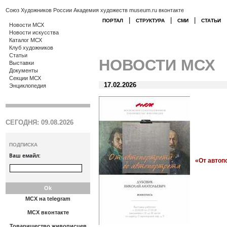
Союз Художников России
Академия художеств
museum.ru
вконтакте
|
|
|
ПОРТАЛ
СТРУКТУРА
СМИ
СТАТЬИ
Новости МСХ
Новости искусства
Каталог МСХ
Клуб художников
Статьи
НОВОСТИ МСХ
Выставки
Документы
Секции МСХ
17.02.2026
Энциклопедия
СЕГОДНЯ: 09.08.2026
ПОДПИСКА
Ваш емайл:
«От автоп
МСХ на telegram
МСХ вконтакте
Товарищество живописцев