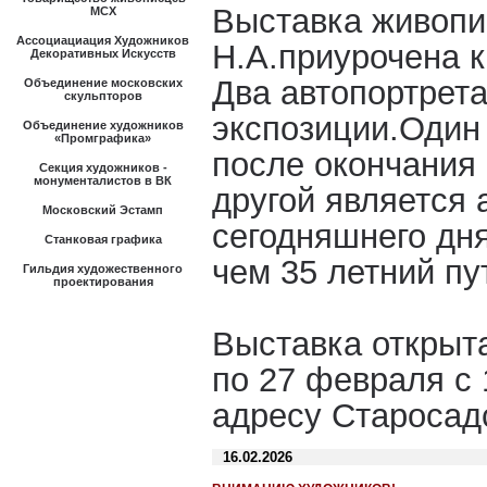
Выставка живопи
МСХ
Ассоциациация Художников
Н.А.приурочена к
Декоративных Искусств
Два автопортрета
Объединение московских
скульпторов
экспозиции.Один 
Объединение художников
«Промграфика»
после окончания
Секция художников -
монументалистов в ВК
другой является 
Московский Эстамп
сегодняшнего дня
Станковая графика
чем 35 летний пу
Гильдия художественного
проектирования
Выставка открыт
по 27 февраля с 
адресу Старосадс
16.02.2026