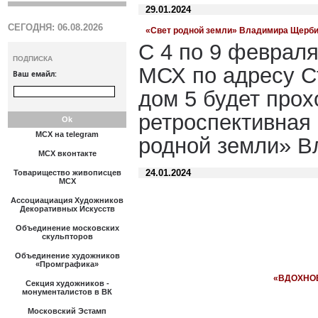
29.01.2024
СЕГОДНЯ: 06.08.2026
«Свет родной земли» Владимира Щерб
С 4 по 9 февраля
ПОДПИСКА
МСХ по адресу С
Ваш емайл:
дом 5 будет про
ретроспективная
МСХ на telegram
родной земли» 
МСХ вконтакте
24.01.2024
Товарищество живописцев
МСХ
Ассоциациация Художников
Декоративных Искусств
Объединение московских
скульпторов
Объединение художников
«Промграфика»
«ВДОХНОВ
Секция художников -
монументалистов в ВК
Московский Эстамп