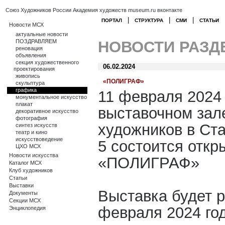
Союз Художников России
Академия художеств
museum.ru
вконтакте
|
|
|
ПОРТАЛ
СТРУКТУРА
СМИ
СТАТЬИ
Новости МСХ
актуальные новости
ПОЗДРАВЛЯЕМ
НОВОСТИ РАЗД
реновация
объявления
секция художественного
06.02.2024
проектирования
живопись
«ПОЛИГРАФ»
скульптура
графика
11 февраля 2024 
монументальное искусство
плакат
выставочном зал
декоративное искусство
фотография
художников в Ст
синтез искусств
театр и кино
искусствоведение
5 состоится откр
ЦХО МСХ
Новости искусства
«ПОЛИГРАФ»
Каталог МСХ
Клуб художников
Статьи
Выставки
Выставка будет р
Документы
Секции МСХ
февраля 2024 го
Энциклопедия