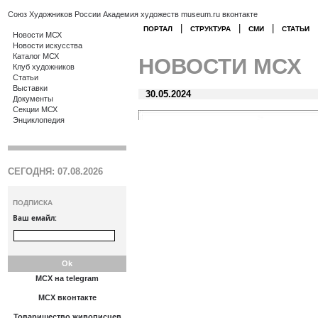
Союз Художников России
Академия художеств
museum.ru
вконтакте
|
|
|
ПОРТАЛ
СТРУКТУРА
СМИ
СТАТЬИ
Новости МСХ
Новости искусства
Каталог МСХ
НОВОСТИ МСХ
Клуб художников
Статьи
Выставки
30.05.2024
Документы
Секции МСХ
Энциклопедия
СЕГОДНЯ: 07.08.2026
ПОДПИСКА
Ваш емайл:
МСХ на telegram
МСХ вконтакте
Товарищество живописцев