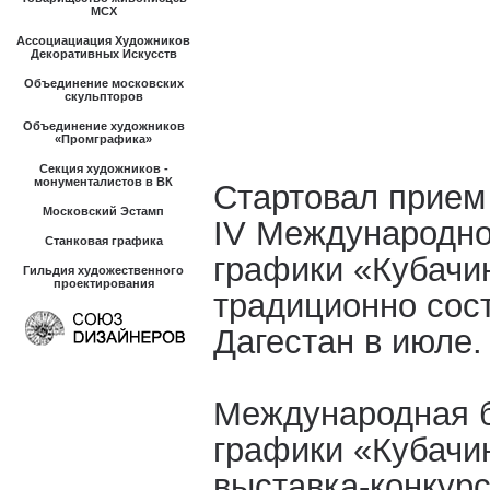
МСХ
Ассоциациация Художников
Декоративных Искусств
Объединение московских
скульпторов
Объединение художников
«Промграфика»
Секция художников -
монументалистов в ВК
Стартовал прием 
Московский Эстамп
IV Международно
Станковая графика
графики «Кубачи
Гильдия художественного
проектирования
традиционно сос
Дагестан в июле.
Международная б
графики «Кубачи
выставка-конкурс