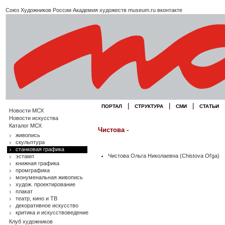
Союз Художников России
Академия художеств
museum.ru
вконтакте
|
|
|
ПОРТАЛ
СТРУКТУРА
СМИ
СТАТЬИ
Новости МСХ
Новости искусства
Каталог МСХ
Чистова -
живопись
скульптура
станковая графика
Чистова Ольга Николаевна (Chistova Ol'ga)
эстамп
книжная графика
промграфика
монуменальная живопись
худож. проектирование
плакат
театр, кино и ТВ
декоративное искусство
критика и искусствоведение
Клуб художников