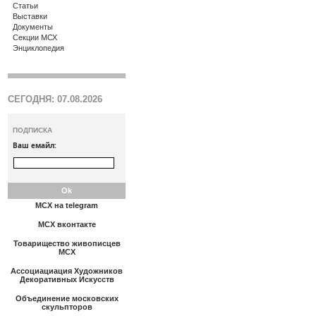
Статьи
Выставки
Документы
Секции МСХ
Энциклопедия
СЕГОДНЯ: 07.08.2026
ПОДПИСКА
Ваш емайл:
МСХ на telegram
МСХ вконтакте
Товарищество живописцев
МСХ
Ассоциациация Художников
Декоративных Искусств
Объединение московских
скульпторов