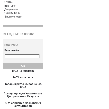
Статьи
Выставки
Документы
Секции МСХ
Энциклопедия
СЕГОДНЯ: 07.08.2026
ПОДПИСКА
Ваш емайл:
МСХ на telegram
МСХ вконтакте
Товарищество живописцев
МСХ
Ассоциациация Художников
Декоративных Искусств
Объединение московских
скульпторов