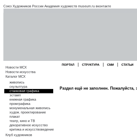
Союз Художников России
Академия художеств
museum.ru
вконтакте
|
|
|
ПОРТАЛ
СТРУКТУРА
СМИ
СТАТЬИ
Новости МСХ
Новости искусства
Каталог МСХ
живопись
скульптура
Раздел ещё не заполнен. Пожалуйста, 
станковая графика
эстамп
книжная графика
промграфика
монуменальная живопись
худож. проектирование
плакат
театр, кино и ТВ
декоративное искусство
критика и искусствоведение
Клуб художников