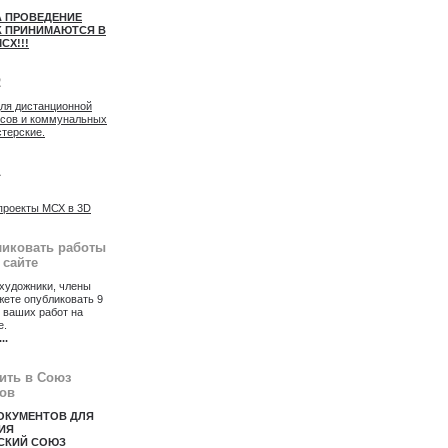
А ПРОВЕДЕНИЕ
 ПРИНИМАЮТСЯ В
СХ!!!
2
для дистанционной
осов и коммунальных
стерские.
1
проекты МСХ в 3D
ликовать работы
 сайте
художники, члены
ете опубликовать 9
 ваших работ на
е.
...
пить в Союз
ов
ОКУМЕНТОВ ДЛЯ
ИЯ
СКИЙ СОЮЗ