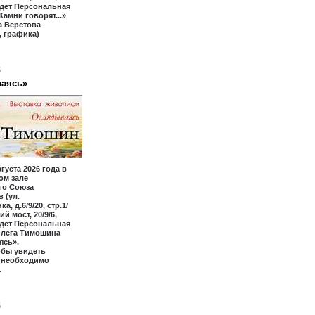
йдет Персональная
Камни говорят...»
а Верстова
 графика)
6
аясь»
вгуста 2026 года в
ом зале
го Союза
 (ул.
а, д.6/9/20, стр.1/
ий мост, 20/9/6,
йдет Персональная
Олега Тимошина
ясь».
обы увидеть
, необходимо
.
6