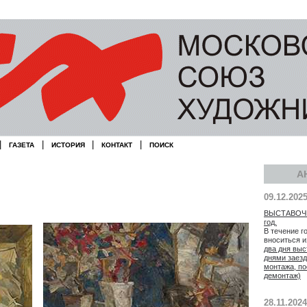
|
|
|
|
ГАЗЕТА
ИСТОРИЯ
КОНТАКТ
ПОИСК
А
09.12.202
ВЫСТАВОЧН
год.
В течение г
вноситься 
два дня выс
днями заезд
монтажа, по
демонтаж)
28.11.2024