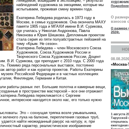
Лебедевой, вошедшие в экспозицию, – результат
ХУДОЖНИ
наблюдений художника за эмоциями, которые мы
Подробнее
испытываем, проживая смену времен года.
О размер
Екатерина Лебедева родилась в 1973 году в
взносов с
Москве, в семье художников. Она окончила МАХУ
памяти 1905 года и МГАХИ имени В.И. Сурикова,
О размере 
где училась у Николая Андронова, Павла
2024г.
Никонова и Юрия Шишкова. Дипломным проектом
стала серия из пяти полуабстрактных пейзажей на
тему «Крым. Не сезон».
Екатерина Лебедева – член Московского Союза
НО
Художников, Союза Художников России и
Творческого Союза Художников России, Доцент
08.08.202
. В.И. Сурикова, где преподает с 2010 года. С 2000 года
«Москва-
ть. Помимо ряда персональных выставок, постоянно
ак автор работ и как куратор проектов. Работы Екатерины
 музеях Российской Федерации и в частных коллекциях
угалии, Финляндии, Германии и Китая.
шли работы разных лет. Большие полотна и камерные вещи,
созданные в пространстве мастерской – все они отражают
Екатерина Лебедева перекликается с Сергеем
чное, интересное находится около нас, его только нужно
мысловаты. Это – сохнущая тряпка возле умывальника,
1 августа 2
и зеленого лука на балконе, переплетения газовых труб,
Тарусcкой 
 удается найти неожиданный ракурс на натуру, и, при
открылась
 личностный характер, реалистическое изображение
ежегодная 