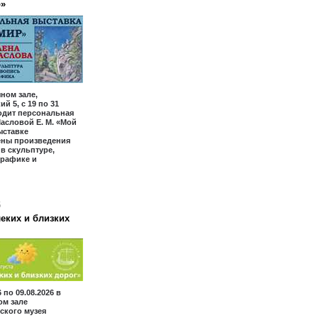
р»
ном зале,
й 5, с 19 по 31
одит персональная
асловой Е. М. «Мой
ыставке
ены произведения
 в скульптуре,
графике и
6
еких и близких
6 по 09.08.2026 в
ом зале
ского музея