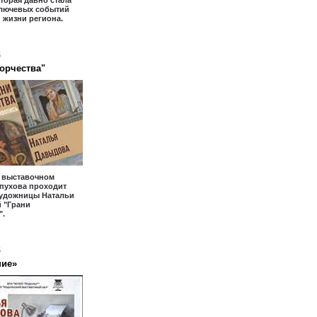
оторая давно стала
ключевых событий
 жизни региона.
6
ворчества"
- выставочном
пухова проходит
художницы Натальи
 "Грани
".
6
ние»