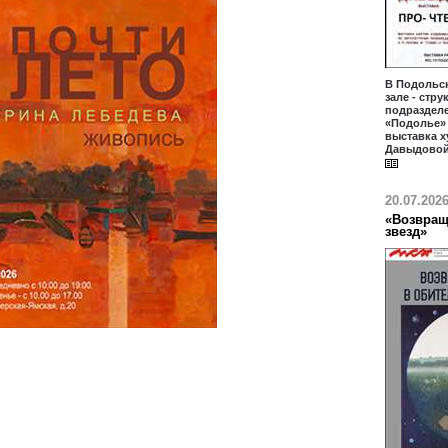
В Подольс
зале - стр
подраздел
«Подолье» 
выставка 
Давыдовой
20.07.202
«Возвращ
звезд»