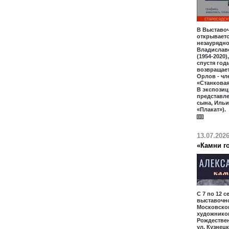
В Выставо
открываетс
незаурядно
Владислав
(1954-2020)
спустя год
возвращает
Орлов - чл
«Станкова
В экспозиц
представл
сына, Ильи
«Плакат»).
13.07.202
«Камни го
С 7 по 12 с
выставочн
Московско
художников
Рождественк
ул. Кузнецк