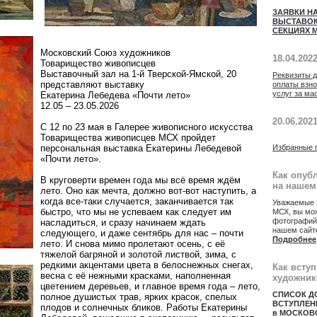
ЗАЯВКИ Н
ВЫСТАВОК
СЕКЦИЯХ М
Московский Союз художников
18.04.202
Товарищество живописцев
Выставочный зал на 1-й Тверской-Ямской, 20
Реквизиты 
представляют выставку
оплаты взн
услуг за ма
Екатерина Лебедева «Почти лето»
12.05 – 23.05.2026
20.06.202
С 12 по 23 мая в Галерее живописного искусства
Товарищества живописцев МСХ пройдет
персональная выставка Екатерины Лебедевой
Избранные 
«Почти лето».
Как опуб
В круговерти времен года мы всё время ждём
на нашем
лето. Оно как мечта, должно вот-вот наступить, а
когда все-таки случается, заканчивается так
Уважаемые 
быстро, что мы не успеваем как следует им
МСХ, вы мож
фотографий
насладиться, и сразу начинаем ждать
нашем сайт
следующего, и даже сентябрь для нас – почти
Подробнее
лето. И снова мимо пролетают осень, с её
тяжелой багряной и золотой листвой, зима, с
редкими акцентами цвета в белоснежных снегах,
Как всту
весна с её нежными красками, наполненная
художник
цветением деревьев, и главное время года – лето,
СПИСОК Д
полное душистых трав, ярких красок, спелых
ВСТУПЛЕН
плодов и солнечных бликов. Работы Екатерины
в МОСКОВ