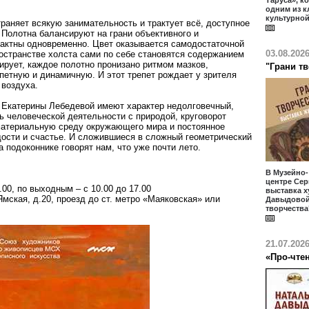
Таруса», к
одним из 
культурной
раняет всякую занимательность и трактует всё, доступное
 Полотна балансируют на грани объективного и
рактны одновременно. Цвет оказывается самодостаточной
03.08.202
ространстве холста сами по себе становятся содержанием
ирует, каждое полотно пронизано ритмом мазков,
"Грани т
петную и динамичную. И этот трепет рождает у зрителя
воздуха.
 Екатерины Лебедевой имеют характер недолговечный,
ь человеческой деятельности с природой, круговорот
атериальную среду окружающего мира и постоянное
дости и счастье. И сложившиеся в сложный геометрический
 подоконнике говорят нам, что уже почти лето.
В Музейно
центре Сер
.00, по выходным – с 10.00 до 17.00
выставка 
Ямская, д.20, проезд до ст. метро «Маяковская» или
Давыдовой
творчества
21.07.202
«Про-чте