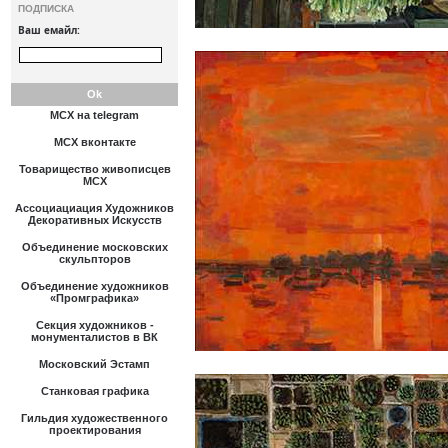
ПОДПИСКА
Ваш емайл:
МСХ на telegram
МСХ вконтакте
Товарищество живописцев
МСХ
Ассоциациация Художников
Декоративных Искусств
Объединение московских
скульпторов
Объединение художников
«Промграфика»
Секция художников -
монументалистов в ВК
Московский Эстамп
Станковая графика
Гильдия художественного
проектирования