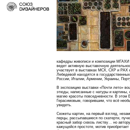
кафедры живописи и композиции МГАХИ им
ведет активную выставочную деятельнос
участвует в выставках МСХ, СХР и РАХ к
Лебедевой находятся в государственных
России, Италии, Армении, Украины, Порт
В экспозицию выставки «Почти лето» во
этюды, написанные с натуры и картины, 
магию красоты повседневности. В этом 
Герасимовым, говорившим, что всё необы
увидеть.
Сюжеты картин, на первый взгляд, неза
перцы, рассыпавшиеся по скатерти, пучк
красный забор сквозь листву… но автору
кажущейся простоте, мотив приобретает