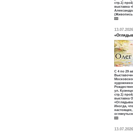
стр.1) про
выставка «
Александр
(Живопись,
13.07.202
«Оглядыв
С 4 по 29 а
Выставочн
Московско
художников
Рождественк
ул. Кузнецк
стр.1) про
выставка 
«Оглядыва
Иногда, чт
настоящее
оглянуться
13.07.202