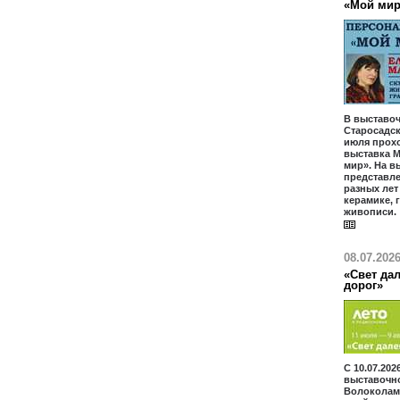
«Мой ми
В выставоч
Старосадски
июля прох
выставка М
мир». На в
представл
разных лет
керамике, 
живописи.
08.07.202
«Свет дал
дорог»
С 10.07.202
выставочн
Волоколам