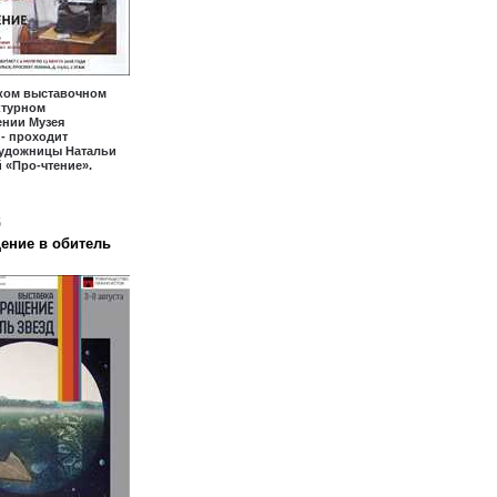
ком выставочном
уктурном
ении Музея
- проходит
художницы Натальи
 «Про-чтение».
6
ение в обитель