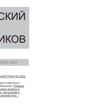
НОНС МСХ
5
ЫЙ ПЛАН НА 2026
ода в план могут
изменения.
(Первые
тавки являются
а, экспозиции и
следний день -