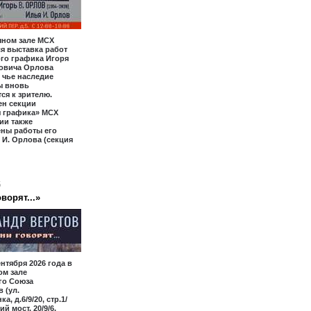
чном зале МСХ
я выставка работ
го графика Игоря
овича Орлова
, чье наследие
ы вновь
ся к зрителю.
ен секции
я графика» МСХ
ии также
ены работы его
 И. Орлова (секция
6
ворят...»
ентября 2026 года в
ом зале
го Союза
 (ул.
а, д.6/9/20, стр.1/
ий мост, 20/9/6,