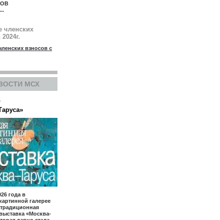
КОВ
...
е членских
 2024г.
членских взносов с
ВОСТИ МСХ
6
Таруса»
026 года в
картинной галерее
 традиционная
выставка «Москва-