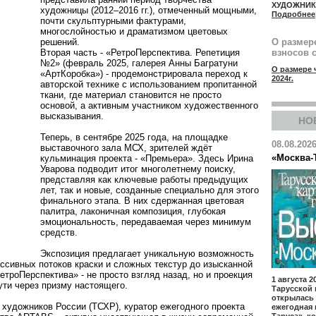
ХУДОЖНИ
художницы (2012–2016 гг.), отмеченный мощными,
Подробнее
почти скульптурными фактурами,
многослойностью и драматизмом цветовых
решений.
О размер
Вторая часть - «РетроПерспектива. Репетиция
взносов с
№2» (февраль 2025, галерея Анны Багратуни
О размере 
«АртКоробка») - продемонстрировала переход к
2024г.
авторской технике с использованием пропитанной
ткани, где материал становится не просто
основой, а активным участником художественного
высказывания.
НО
Теперь, в сентябре 2025 года, на площадке
08.08.202
выставочного зала МСХ, зрителей ждёт
«Москва-
кульминация проекта - «Премьера». Здесь Ирина
Уварова подводит итог многолетнему поиску,
представляя как ключевые работы предыдущих
лет, так и новые, созданные специально для этого
финального этапа. В них сдержанная цветовая
палитра, лаконичная композиция, глубокая
эмоциональность, передаваемая через минимум
средств.
Экспозиция предлагает уникальную возможность
ссивных потоков краски и сложных текстур до изысканной
етроПерспектива» - не просто взгляд назад, но и проекция
1 августа 2
ути через призму настоящего.
Тарусcкой 
открылась
 художников России (ТСХР), куратор ежегодного проекта
ежегодная 