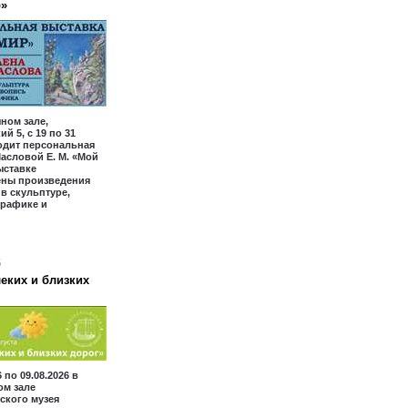
р»
ном зале,
й 5, с 19 по 31
одит персональная
асловой Е. М. «Мой
ыставке
ены произведения
 в скульптуре,
графике и
6
еких и близких
6 по 09.08.2026 в
ом зале
ского музея