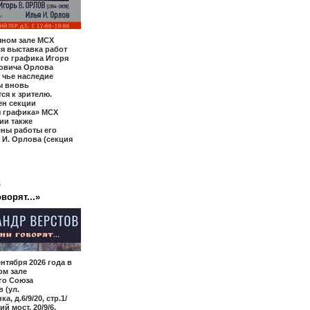
чном зале МСХ
я выставка работ
го графика Игоря
овича Орлова
, чье наследие
ы вновь
ся к зрителю.
ен секции
я графика» МСХ
ии также
ены работы его
 И. Орлова (секция
6
ворят...»
ентября 2026 года в
ом зале
го Союза
 (ул.
а, д.6/9/20, стр.1/
ий мост, 20/9/6,