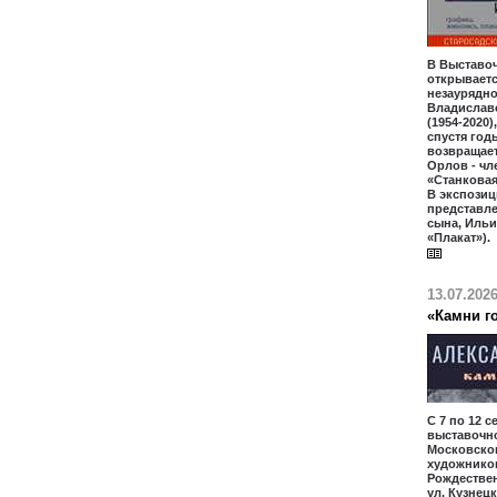
В Выставо
открываетс
незаурядно
Владислав
(1954-2020)
спустя год
возвращает
Орлов - чл
«Станкова
В экспозиц
представл
сына, Ильи
«Плакат»).
13.07.202
«Камни го
С 7 по 12 с
выставочн
Московско
художников
Рождественк
ул. Кузнецк