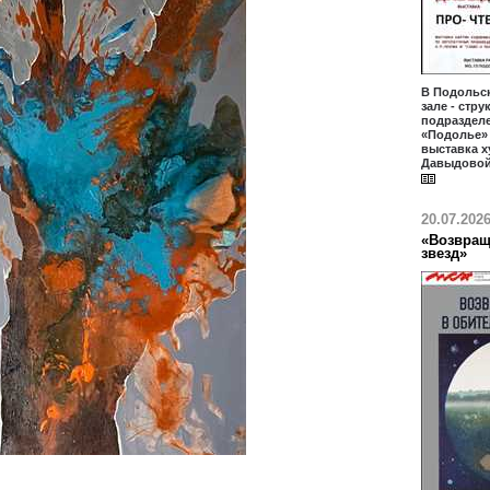
В Подольс
зале - стр
подраздел
«Подолье» 
выставка 
Давыдовой
20.07.202
«Возвращ
звезд»