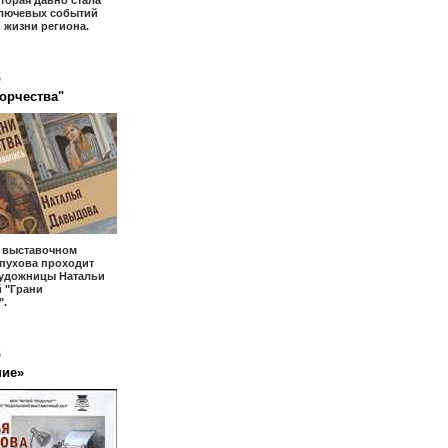
оторая давно стала
ключевых событий
 жизни региона.
6
ворчества"
- выставочном
пухова проходит
художницы Натальи
 "Грани
".
6
ние»