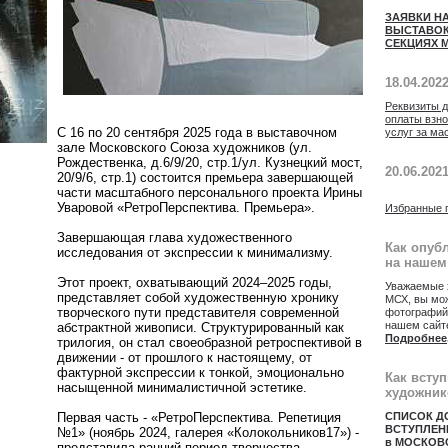
ЗАЯВКИ Н
ВЫСТАВОК
СЕКЦИЯХ М
18.04.202
Реквизиты 
оплаты взн
С 16 по 20 сентября 2025 года в выставочном
услуг за ма
зале Московского Союза художников (ул.
Рождественка, д.6/9/20, стр.1/ул. Кузнецкий мост,
20.06.202
20/9/6, стр.1) состоится премьера завершающей
части масштабного персонального проекта Ирины
Уваровой «РетроПерспектива. Премьера».
Избранные 
Завершающая глава художественного
Как опуб
исследования от экспрессии к минимализму.
на нашем
Этот проект, охватывающий 2024–2025 годы,
Уважаемые 
представляет собой художественную хронику
МСХ, вы мож
творческого пути представителя современной
фотографий
нашем сайт
абстрактной живописи. Структурированный как
Подробнее
трилогия, он стал своеобразной ретроспективой в
движении - от прошлого к настоящему, от
фактурной экспрессии к тонкой, эмоционально
Как всту
насыщенной минималистичной эстетике.
художник
Первая часть - «РетроПерспектива. Репетиция
СПИСОК Д
ВСТУПЛЕН
№1» (ноябрь 2024, галерея «Колокольников17») -
в МОСКОВ
представила ранний период творчества