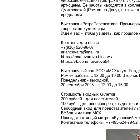
«Московский Салон Абстрактного Искус
арт-сцены. Её работы находятся в колле
Дмитровской (Ростов-на-Дону), а также 
пределами.
Выставка «РетроПерспектива. Премьера» 
творчестве художницы.
Ждём вас - чтобы увидеть, как прошлое
Контакты для связи:
+7(916) 528-96-07
arlancevaira@mail.ru
https://irina-uvarova.tilda.ws
https://vk.com/i.uvarova54
Выставочный зал РОО «МСХ» (ул. Рождеств
Режим работы: с 12.00 до 19.00 Вторник
Понедельник - выходной.
20 сентября 2025 - с 12.00 до 15.00
Стоимость входных билетов:
200 рублей - для посетителей.
100 руб. - для пенсионеров, студентов и
Свободный вход для представителей льг
ВУЗов и членов МСХ.
Проезд до станций метро: «Кузнецкий мо
Контактные телефоны: +7-495-624-79-52