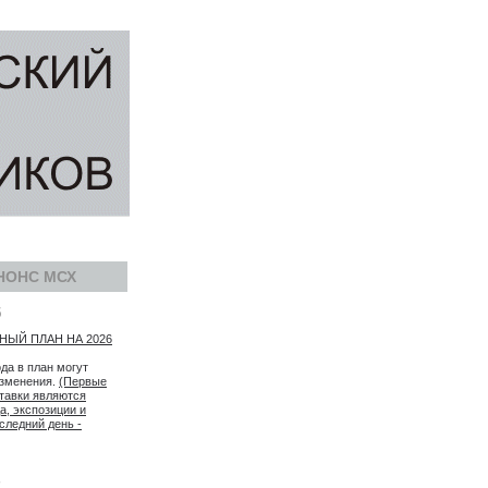
НОНС МСХ
5
ЫЙ ПЛАН НА 2026
ода в план могут
изменения.
(Первые
тавки являются
а, экспозиции и
следний день -