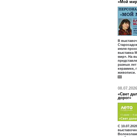
«Мой ми
В выставоч
Старосадски
июля прох
выставка М
мир». На в
представл
разных лет
керамике, 
живописи.
08.07.202
«Свет дал
дорог»
С 10.07.202
выставочн
Волоколам