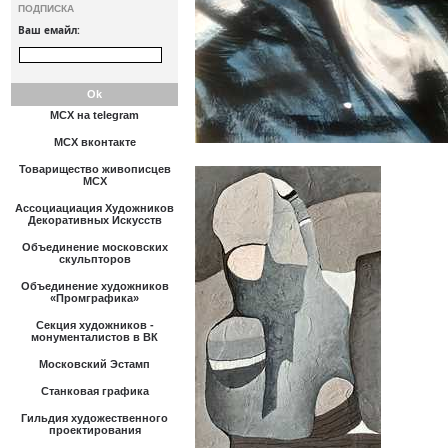
ПОДПИСКА
Ваш емайл:
МСХ на telegram
МСХ вконтакте
Товарищество живописцев
МСХ
Ассоциациация Художников
Декоративных Искусств
Объединение московских
скульпторов
Объединение художников
«Промграфика»
Секция художников -
монументалистов в ВК
Московский Эстамп
Станковая графика
Гильдия художественного
проектирования