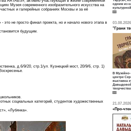
ства ARTABS», активно участвующая в жизни современной
Таруса», к
одним из 
кциях Музея современного изобразительного искусства на
культурной
в частных и галерейных собраниях Москвы и за её
- это не просто финал проекта, но и начало нового этапа в
03.08.202
"Грани т
 становится будущим.
енка, д.6/9/20, стр.1/ул. Кузнецкий мост, 20/9/6, стр. 1)
-Воскресенье.
В Музейно
центре Сер
выставка 
Давыдовой
творчества
 школьников.
отных социальных категорий, студентов художественных
21.07.202
«Про-чте
ст», «Лубянка».