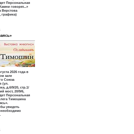
йдет Персональная
Камни говорят...»
а Верстова
 графика)
6
аясь»
вгуста 2026 года в
ом зале
го Союза
 (ул.
а, д.6/9/20, стр.1/
ий мост, 20/9/6,
йдет Персональная
Олега Тимошина
ясь».
обы увидеть
, необходимо
.
6