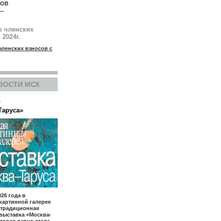
КОВ
...
е членских
 2024г.
членских взносов с
ВОСТИ МСХ
6
Таруса»
026 года в
картинной галерее
 традиционная
выставка «Москва-