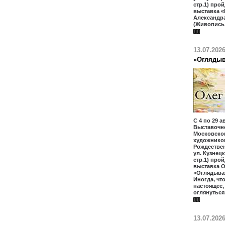
стр.1) про
выставка «
Александр
(Живопись,
13.07.202
«Оглядыв
С 4 по 29 а
Выставочн
Московско
художников
Рождественк
ул. Кузнецк
стр.1) про
выставка 
«Оглядыва
Иногда, чт
настоящее
оглянуться
13.07.202