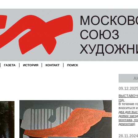
|
|
|
|
ГАЗЕТА
ИСТОРИЯ
КОНТАКТ
ПОИСК
А
09.12.202
ВЫСТАВОЧН
год.
В течение г
вноситься 
два дня выс
днями заезд
монтажа, по
демонтаж)
28.11.2024