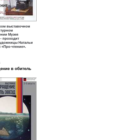
ком выставочном
уктурном
ении Музея
- проходит
художницы Натальи
 «Про-чтение».
6
ение в обитель