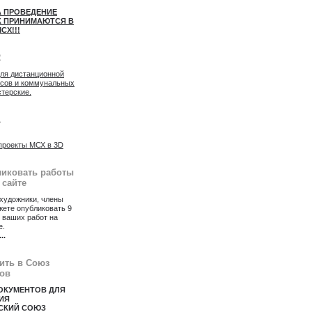
А ПРОВЕДЕНИЕ
 ПРИНИМАЮТСЯ В
СХ!!!
2
для дистанционной
осов и коммунальных
стерские.
1
проекты МСХ в 3D
ликовать работы
 сайте
художники, члены
ете опубликовать 9
 ваших работ на
е.
...
пить в Союз
ов
ОКУМЕНТОВ ДЛЯ
ИЯ
СКИЙ СОЮЗ