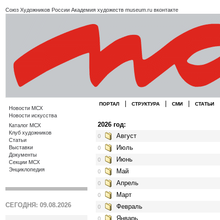
Союз Художников России
Академия художеств
museum.ru
вконтакте
|
|
|
ПОРТАЛ
СТРУКТУРА
СМИ
СТАТЬИ
Новости МСХ
Новости искусства
2026 год:
Каталог МСХ
Клуб художников
Август
0
Статьи
Июль
Выставки
0
Документы
Июнь
0
Секции МСХ
Энциклопедия
Май
0
Апрель
0
Март
0
СЕГОДНЯ: 09.08.2026
Февраль
0
Январь
0