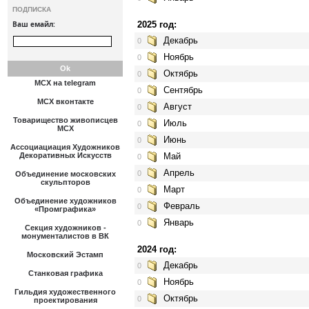
ПОДПИСКА
Ваш емайл:
2025 год:
Декабрь
0
Ноябрь
0
Октябрь
0
МСХ на telegram
Сентябрь
0
МСХ вконтакте
Август
0
Товарищество живописцев
Июль
0
МСХ
Июнь
0
Ассоциациация Художников
Декоративных Искусств
Май
0
Апрель
0
Объединение московских
скульпторов
Март
0
Объединение художников
Февраль
0
«Промграфика»
Январь
0
Секция художников -
монументалистов в ВК
2024 год:
Московский Эстамп
Декабрь
0
Станковая графика
Ноябрь
0
Гильдия художественного
Октябрь
0
проектирования