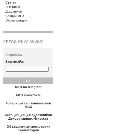
Статьи
Выставки
Документы
Секции МСХ
Энциклопедия
СЕГОДНЯ: 08.08.2026
ПОДПИСКА
Ваш емайл:
МСХ на telegram
МСХ вконтакте
Товарищество живописцев
МСХ
Ассоциациация Художников
Декоративных Искусств
Объединение московских
скульпторов