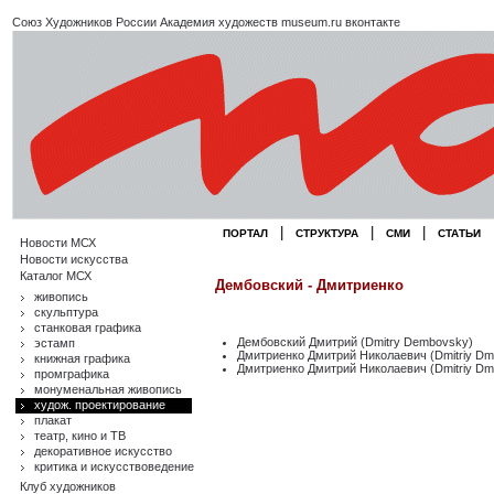
Союз Художников России
Академия художеств
museum.ru
вконтакте
|
|
|
ПОРТАЛ
СТРУКТУРА
СМИ
СТАТЬИ
Новости МСХ
Новости искусства
Каталог МСХ
Дембовский - Дмитриенко
живопись
скульптура
станковая графика
Дембовский Дмитрий (Dmitry Dembovsky)
эстамп
Дмитриенко Дмитрий Николаевич (Dmitriy Dmi
книжная графика
Дмитриенко Дмитрий Николаевич (Dmitriy Dmi
промграфика
монуменальная живопись
худож. проектирование
плакат
театр, кино и ТВ
декоративное искусство
критика и искусствоведение
Клуб художников