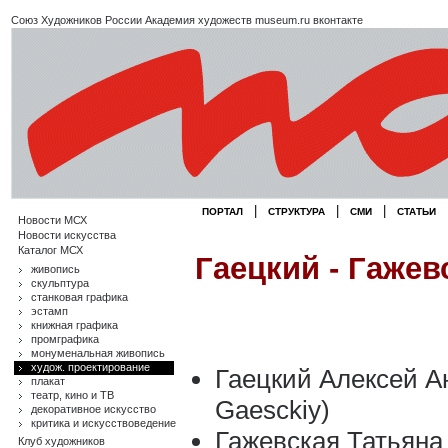
Союз Художников России
Академия художеств
museum.ru
вконтакте
|
|
|
ПОРТАЛ
СТРУКТУРА
СМИ
СТАТЬИ
Новости МСХ
Новости искусства
Каталог МСХ
Гаецкий - Гажев
живопись
скульптура
станковая графика
эстамп
книжная графика
промграфика
монуменальная живопись
худож. проектирование
Гаецкий Алексей Ан
плакат
театр, кино и ТВ
Gaesckiy)
декоративное искусство
критика и искусствоведение
Гажевская Татьяна 
Клуб художников