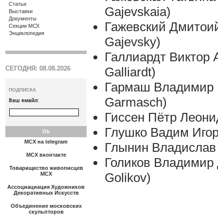
Статьи
Gajevskaia)
Выставки
Документы
Гажевский Дмитоий
Секции МСХ
Энциклопедия
Gajevsky)
Галлиардт Виктор А
СЕГОДНЯ: 08.08.2026
Galliardt)
Гармаш Владимир К
ПОДПИСКА
Garmasch)
Ваш емайл:
Гиссен Пётр Леонид
Глушко Вадим Игор
МСХ на telegram
Глынин Владислав Л
МСХ вконтакте
Голиков Владимир 
Товарищество живописцев
Golikov)
МСХ
Ассоциациация Художников
Декоративных Искусств
Объединение московских
скульпторов