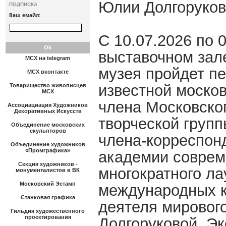
Юлии Долгоруков
ПОДПИСКА
Ваш емайл:
С 10.07.2026 по 0
выставочном зал
МСХ на telegram
музея пройдет п
МСХ вконтакте
известной моско
Товарищество живописцев
МСХ
члена Московско
Ассоциациация Художников
Декоративных Искусств
творческой груп
Объединение московских
скульпторов
члена-корреспон
Объединение художников
«Промграфика»
академии соврем
Секция художников -
многократного ла
монументалистов в ВК
Московский Эстамп
международных к
Станковая графика
деятеля мировог
Гильдия художественного
проектирования
Долгоруковой. Э