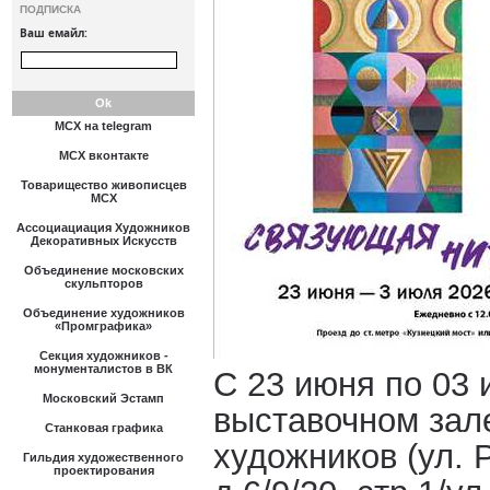
ПОДПИСКА
Ваш емайл:
МСХ на telegram
МСХ вконтакте
Товарищество живописцев
МСХ
Ассоциациация Художников
Декоративных Искусств
Объединение московских
скульпторов
Объединение художников
«Промграфика»
Секция художников -
монументалистов в ВК
С 23 июня по 03 
Московский Эстамп
выставочном зал
Станковая графика
художников (ул. 
Гильдия художественного
проектирования