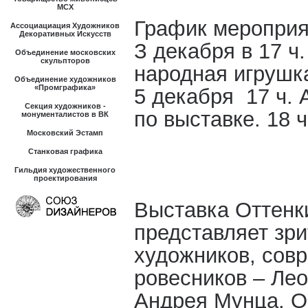
МСХ
График мероприя
Ассоциациация Художников
Декоративных Искусств
З декабря в 17 ч
Объединение московских
скульпторов
народная игруш
Объединение художников
«Промграфика»
5 декабря 17 ч. 
Секция художников -
по выставке. 18 ч
монументалистов в ВК
Московский Эстамп
Станковая графика
Гильдия художественного
проектирования
Выставка Оттенк
представляет зри
художников, сов
ровесников – Ле
Андрея Мунца. О