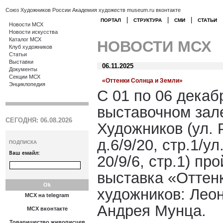
Союз Художников России
Академия художеств
museum.ru
вконтакте
|
|
|
ПОРТАЛ
СТРУКТУРА
СМИ
СТАТЬИ
Новости МСХ
Новости искусства
Каталог МСХ
НОВОСТИ МСХ
Клуб художников
Статьи
Выставки
06.11.2025
Документы
Секции МСХ
«Оттенки Солнца и Земли»
Энциклопедия
С 01 по 06 декаб
выставочном зал
СЕГОДНЯ: 06.08.2026
Художников (ул. 
д.6/9/20, стр.1/у
ПОДПИСКА
Ваш емайл:
20/9/6, стр.1) пр
выставка «Оттен
художников: Лео
МСХ на telegram
Андрея Мунца.
МСХ вконтакте
Товарищество живописцев