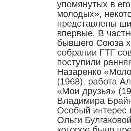
упомянутых в его
молодых», некот
представлены ши
впервые. В частн
бывшего Союза 
собрании ГТГ со
поступили рання
Назаренко «Моло
(1968), работа А
«Мои друзья» (19
Владимира Брайн
Особый интерес 
Ольги Булгаковой
которое было пр