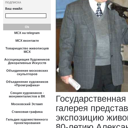
ПОДПИСКА
Ваш емайл:
МСХ на telegram
МСХ вконтакте
Товарищество живописцев
МСХ
Ассоциациация Художников
Декоративных Искусств
Объединение московских
скульпторов
Объединение художников
«Промграфика»
Секция художников -
Государственная
монументалистов в ВК
Московский Эстамп
галерея предста
Станковая графика
экспозицию живо
Гильдия художественного
проектирования
80-летию Алекса