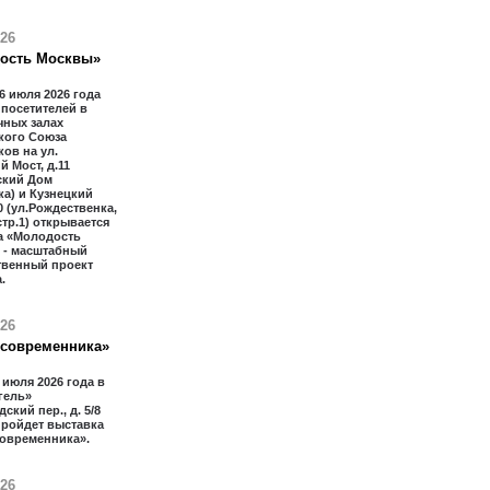
026
ость Москвы»
16 июля 2026 года
 посетителей в
чных залах
кого Союза
ов на ул.
й Мост, д.11
ский Дом
а) и Кузнецкий
20 (ул.Рождественка,
 стр.1) открывается
а «Молодость
 - масштабный
твенный проект
.
026
 современника»
1 июля 2026 года в
гель»
ский пер., д. 5/8
 пройдет выставка
современника».
026