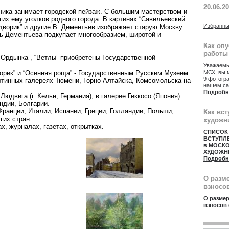
20.06.2
ника занимает городской пейзаж. С большим мастерством и
их ему уголков родного города. В картинах “Савельевский
Избранны
дворик” и другие В. Дементьев изображает старую Москву.
ь Дементьева подкупает многообразием, широтой и
Как оп
работы
я Ордынка”, “Ветлы” приобретены Государственной
Уважаемы
МСХ, вы 
орик” и “Осенняя роща” - Государственным Русским Музеем.
9 фотогр
ртинных галереях Тюмени, Горно-Алтайска, Комсомольска-на-
нашем са
.
Подробн
юдвига (г. Кельн, Германия), в галерее Геккосо (Япония).
ндии, Болгарии.
Франции, Италии, Испании, Греции, Голландии, Польши,
Как вст
гих стран.
художн
х, журналах, газетах, открытках.
СПИСОК
ВСТУПЛ
в МОСК
ХУДОЖН
Подробн
О разм
взносов
О размер
взносов 