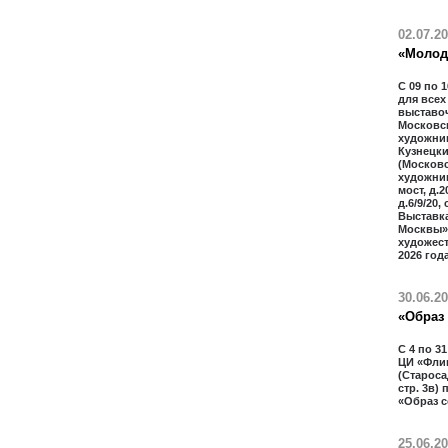
02.07.2
«Молод
С 09 по 
для всех
выставо
Московс
художник
Кузнецки
(Москов
художник
мост, д.
д.6/9/20,
Выставк
Москвы»
художес
2026 года
30.06.2
«Образ
С 4 по 3
ЦИ «Фли
(Старосад
стр. 3в)
«Образ 
25.06.2