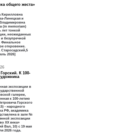
ка общего жеста»
 Кирилловна
ва-Линецкая и
 Владимировна
 (in memoriam)
 лет тонкой
ции, неожиданных
 и безупречной
. Финальное
ое откровение.
 Старосадский,5
юль 2026]
026
Горский. К 100-
художника
нная экспозиции в
сударственной
вской галереи,
нная к 100-летию
етровича Горского
15) - народного
а РФ, академика
дставлена в зале №
янной экспозиции
во ХХ века»
й Вал, 10) с 19 мая
ля 2026 года.