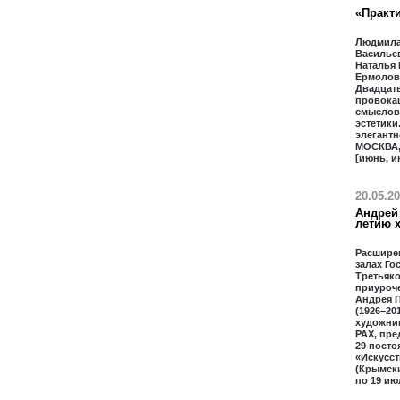
«Практи
Людмила
Василье
Наталья
Ермолова
Двадцать
провока
смыслов
эстетики
элегантн
МОСКВА,
[июнь, и
20.05.2
Андрей 
летию 
Расшире
залах Го
Третьяко
приуроче
Андрея П
(1926–20
художник
РАХ, пре
29 посто
«Искусст
(Крымски
по 19 ию