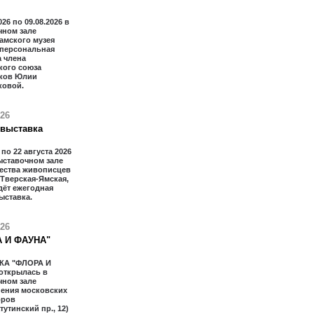
026 по 09.08.2026 в
чном зале
амского музея
 персональная
 члена
кого союза
ков Юлии
ковой.
026
 выставка
 по 22 августа 2026
ыставочном зале
ества живописцев
 Тверская-Ямская,
дёт ежегодная
ыставка.
026
 И ФАУНА"
КА "ФЛОРА И
открылась в
чном зале
ения московских
оров
тутинский пр., 12)