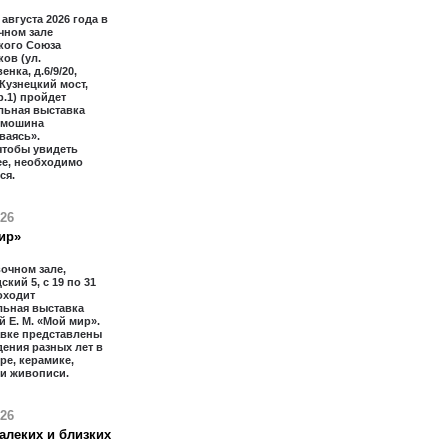
 августа 2026 года в
чном зале
кого Союза
ов (ул.
нка, д.6/9/20,
 Кузнецкий мост,
тр.1) пройдет
льная выставка
имошина
ваясь».
чтобы увидеть
ее, необходимо
ся.
026
ир»
очном зале,
ский 5, с 19 по 31
оходит
льная выставка
 Е. М. «Мой мир».
авке представлены
ения разных лет в
ре, керамике,
 и живописи.
026
алеких и близких