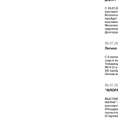
С 10.07.2
выставо
Волокол
пройдет
выставка
Московс
художни
Долгору
08.07.2
Летняя
С 6 июля
года в в
Товарищ
МСХ (1-я
20) прой
Летняя в
06.07.2
"ФЛОРА
ВЫСТАВ
ФАУНА" 
выставо
Объедин
скульпт
(Старова