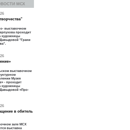
ОВОСТИ МСХ
026
творчества"
но- выставочном
Серпухова проходит
а художницы
 Давыдовой "Грани
ва".
026
тение»
ьском выставочном
труктурном
елении Музея
» - проходит
а художницы
 Давыдовой «Про-
026
ащение в обитель
вочном зале МСХ
тся выставка