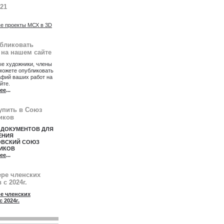
021
е проекты МСХ в 3D
убликовать
 на нашем сайте
е художники, члены
можете опубликовать
афий ваших работ на
йте.
ее
...
упить в Союз
иков
 ДОКУМЕНТОВ ДЛЯ
ЕНИЯ
ОВСКИЙ СОЮЗ
ИКОВ
ее
...
ере членских
 с 2024г.
е членских
с 2024г.