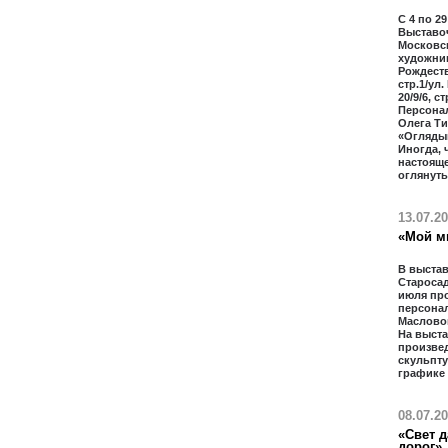
С 4 по 29
Выставо
Московс
художник
Рождестве
стр.1/ул.
20/9/6, с
Персона
Олега Т
«Огляды
Иногда, 
настоящ
оглянуть
13.07.2
«Мой м
В выстав
Старосад
июля пр
персона
Масловой
На выст
произвед
скульпту
графике
08.07.2
«Свет д
дорог»