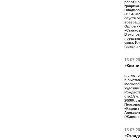
работ не
графика
Владисл
(1954-20
спустя г
возвраща
Орлов - 
«Станко
В экспоз
предста
сына, Ил
(секция 
13.07.2
«Камни 
С 7 по 1
в выстав
Московс
художник
Рождестве
стр.1/ул.
20/9/6, с
Персона
«Камни г
Алексан
(Живопи
13.07.2
«Огляд