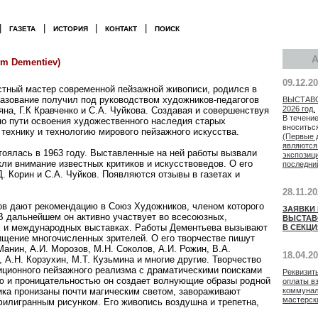
|
|
|
|
ГАЗЕТА
ИСТОРИЯ
КОНТАКТ
ПОИСК
m Dementiev)
09.12.2
тный мастер современной пейзажной живописи, родился в
разование получил под руководством художников-педагогов
ВЫСТАВ
2026 год.
яна, Г.К Кравченко и С.А. Чуйкова. Создавая и совершенствуя
В течение
по пути освоения художественного наследия старых
вноситьс
 технику и технологию мирового пейзажного искусства.
(Первые 
являются
тоялась в 1963 году. Выставленные на ней работы вызвали
экспозиц
ли внимание известных критиков и искусствоведов. О его
последни
. Корин и С.А. Чуйков. Появляются отзывы в газетах и
28.11.2
ков дают рекомендацию в Союз Художников, членом которого
ЗАЯВКИ
 В дальнейшем он активно участвует во всесоюзных,
ВЫСТАВ
их и международных выставках. Работы Дементьева вызывают
В СЕКЦИ
ищение многочисленных зрителей. О его творчестве пишут
Манин, А.И. Морозов, М.Н. Соколов, А.И. Рожин, В.А.
18.04.2
 А.Н. Корзухин, М.Т. Кузьмина и многие другие. Творчество
иционного пейзажного реализма с драматическими поисками
Реквизит
ю и проницательностью он создает волнующие образы родной
оплаты в
коммунал
ка пронизаны почти магическим светом, завораживают
мастерск
илигранным рисунком. Его живопись воздушна и трепетна,