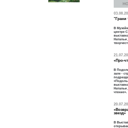
Н
03.08.2
"Грани 
В Музей
центре 
выставк
Натальи
творчест
21.07.2
«Про-ч
В Подол
зале - с
подразд
«Подолье
выставк
Натальи
чтение».
20.07.2
«Возвр
звезд»
В Выста
открывае