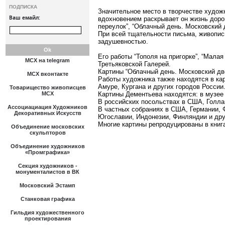
ПОДПИСКА
Значительное место в творчестве худож
Ваш емайл:
вдохновением раскрывает он жизнь дорог
переулок”, “Облачный день. Московский 
При всей тщательности письма, живопис
задушевностью.
Его работы “Тополя на пригорке”, “Мала
МСХ на telegram
Третьяковской Галерей.
Картины “Облачный день. Московский дв
МСХ вконтакте
Работы художника также находятся в ка
Амуре, Кургана и других городов России
Товарищество живописцев
МСХ
Картины Дементьева находятся: в музее Л
В российских посольствах в США, Голла
Ассоциациация Художников
В частных собраниях в США, Германии, 
Декоративных Искусств
Югославии, Индонезии, Финляндии и дру
Многие картины репродуцированы в книга
Объединение московских
скульпторов
Объединение художников
«Промграфика»
Секция художников -
монументалистов в ВК
Московский Эстамп
Станковая графика
Гильдия художественного
проектирования