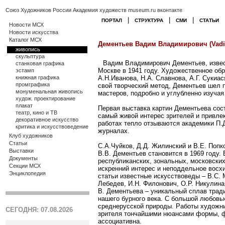
Союз Художников России
Академия художеств
museum.ru
вконтакте
|
|
|
ПОРТАЛ
СТРУКТУРА
СМИ
СТАТЬИ
Новости МСХ
Новости искусства
Каталог МСХ
Дементьев Вадим Владимирович (Vadi
живопись
скульптура
Вадим Владимирович Дементьев, извес
станковая графика
Москве в 1941 году. Художественное об
эстамп
книжная графика
А.Н.Иванова, Н.А. Славнова, А.Г. Сукиас
промграфика
свой творческий метод, Дементьев шел 
монуменальная живопись
мастеров, подробно и углубленно изучая
худож. проектирование
плакат
Первая выставка картин Дементьева сос
театр, кино и ТВ
самый живой интерес зрителей и привлек
декоративное искусство
работах тепло отзываются академики П.Д
критика и искусствоведение
журналах.
Клуб художников
Статьи
С.А.Чуйков, Д.Д. Жилинский и В.Е. Поп
Выставки
В.В. Дементьев становится в 1969 году.
Документы
республиканских, зональных, московск
Секции МСХ
искренний интерес и неподдельное восх
Энциклопедия
статьи известные искусствоведы – В.С. 
Лебедев, И.Н. Филонович, О.Р. Никулина,
В. Дементьева – уникальный сплав трад
нашего бурного века. С большой любовь
среднерусской природы. Работы художни
СЕГОДНЯ: 07.08.2026
зрителя тончайшими нюансами формы, ф
ассоциативна.