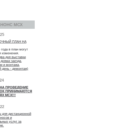
АНОНС МСХ
025
ОЧНЫЙ ПЛАН НА
 года в план могут
я изменения.
два дня выставки
 днями заезда,
ии и монтажа,
й день - демонтаж)
024
 НА ПРОВЕДЕНИЕ
ОК ПРИНИМАЮТСЯ
ЯХ МСХ!!!
022
ы для дистанционной
зносов и
ьных услуг за
ие.