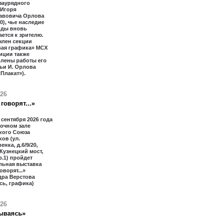
заурядного
 Игоря
авовича Орлова
20), чье наследие
оды вновь
ется к зрителю.
член секции
вая графика» МСХ
иции также
влены работы его
ьи И. Орлова
«Плакат»).
026
говорят...»
2 сентября 2026 года
очном зале
кого Союза
ов (ул.
нка, д.6/9/20,
 Кузнецкий мост,
тр.1) пройдет
льная выставка
оворят...»
дра Верстова
сь, графика)
026
ываясь»