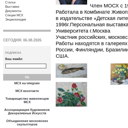
Статьи
Член МОСХ с 19
Выставки
Работала в Комбинате Живоп
Документы
Секции МСХ
в издательстве «Детская лите
Энциклопедия
1996г.Персональная выставк
Университета г.Москва
Участник российских, москов
СЕГОДНЯ: 06.08.2026
Работы находятся в галереях
России, Финляндии, Бразилии
ПОДПИСКА
США.
Ваш емайл:
МСХ на telegram
МСХ вконтакте
Товарищество живописцев
МСХ
Ассоциациация Художников
Декоративных Искусств
Объединение московских
скульпторов