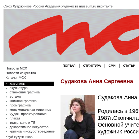
Союз Художников России
Академия художеств
museum.ru
вконтакте
|
|
|
ПОРТАЛ
СТРУКТУРА
СМИ
СТАТЬИ
Новости МСХ
Новости искусства
Каталог МСХ
Судакова Анна Сергеевна
живопись
скульптура
станковая графика
Судакова Анна
эстамп
книжная графика
промграфика
монуменальная живопись
Родилась в 1969
худож. проектирование
1987г.Окончил
плакат
театр, кино и ТВ
Основной учит
декоративное искусство
художник Росси
критика и искусствоведение
Клуб художников