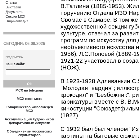
Статьи
В.Татлина (1885-1953). Жил
Выставки
поручению Отдела ИЗО Нар
Документы
Секции МСХ
Свомас в Самаре. В том же
Энциклопедия
художественной секции губ
культуре, отвечал за разви
программ по искусству для 
СЕГОДНЯ: 06.08.2026
необъективного искусства и
1956), Л.С.Поповой (1889-19
ПОДПИСКА
1921-22 участвовал в созд
Ваш емайл:
(НОЖ).
В 1923-1928 Адливанкин C.
"Молодая гвардия"; иллюст
МСХ на telegram
крокодил" и "Безбожник"; р
МСХ вконтакте
карикатуры вместе с В. В.
Товарищество живописцев
киностуции "Союздетфильм"
МСХ
(1927).
Ассоциациация Художников
Декоративных Искусств
С 1932 был был членом "Из
Объединение московских
картины на бытовые сюжеты
скульпторов