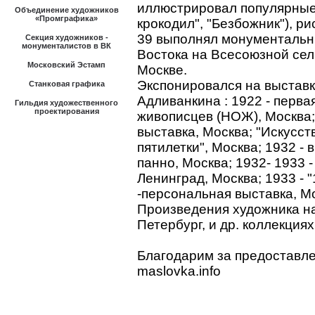
иллюстрировал популярные
Объединение художников
«Промграфика»
крокодил", "Безбожник"), р
39 выполнял монументальн
Секция художников -
монументалистов в ВК
Востока на Всесоюзной сел
Московский Эстамп
Москве.
Экспонировался на выставк
Станковая графика
Адливанкина : 1922 - перва
Гильдия художественного
проектирования
живописцев (НОЖ), Москва
выставка, Москва; "Искусст
пятилетки", Москва; 1932 
панно, Москва; 1932- 1933 
Ленинград, Москва; 1933 - "
-персональная выставка, М
Произведения художника на
Петербург, и др. коллекциях
Благодарим за предоставл
maslovka.info