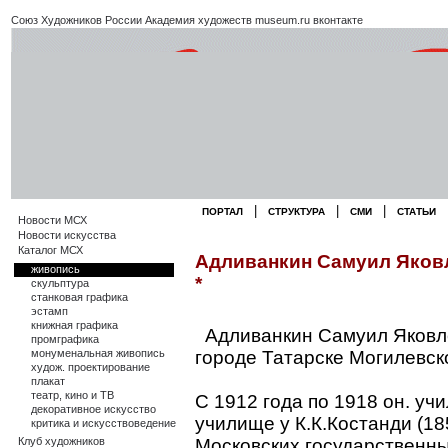
Союз Художников России
Академия художеств
museum.ru
вконтакте
|
|
|
ПОРТАЛ
СТРУКТУРА
СМИ
СТАТЬИ
Новости МСХ
Новости искусства
Каталог МСХ
Адливанкин Самуил Яковле
живопись
*
скульптура
станковая графика
эстамп
книжная графика
Адливанкин Самуил Яковле
промграфика
монуменальная живопись
городе Татарске Могилевско
худож. проектирование
плакат
театр, кино и ТВ
С 1912 года по 1918 он. у
декоративное искусство
училище у К.К.Костанди (185
критика и искусствоведение
Клуб художников
Московских государственны