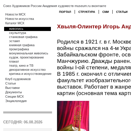
Союз Художников России
Академия художеств
museum.ru
вконтакте
|
|
|
ПОРТАЛ
СТРУКТУРА
СМИ
СТАТЬИ
Новости МСХ
Новости искусства
Каталог МСХ
Хвыля-Олинтер Игорь Ан
живопись
скульптура
станковая графика
Родился в 1921 г. в г. Мос
эстамп
книжная графика
войны сражался на 4-м Укр
промграфика
монуменальная живопись
Забайкальском фронте, осв
худож. проектирование
Манчжурию. Дважды ранен.
плакат
театр, кино и ТВ
войны I-ой степени, медаля
декоративное искусство
В 1985 г. окончил с отличи
критика и искусствоведение
Клуб художников
факультет изобразительного
Статьи
выставок. Работает в жанр
Выставки
картин (основная тема карт
Документы
Секции МСХ
Энциклопедия
СЕГОДНЯ: 06.08.2026