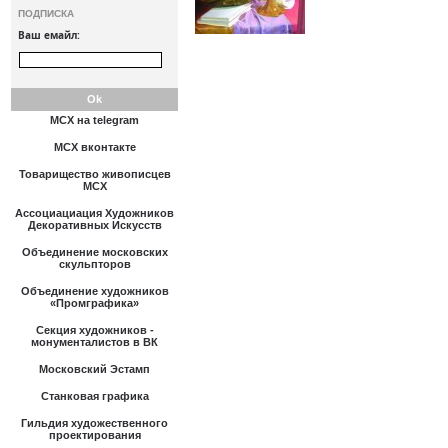
ПОДПИСКА
Ваш емайл:
МСХ на telegram
МСХ вконтакте
Товарищество живописцев
МСХ
Ассоциациация Художников
Декоративных Искусств
Объединение московских
скульпторов
Объединение художников
«Промграфика»
Секция художников -
монументалистов в ВК
Московский Эстамп
Станковая графика
Гильдия художественного
проектирования