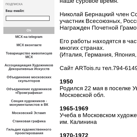
наше суровое время.
ПОДПИСКА
Ваш емайл:
Николай Бернацкий член С
участник Всесоюзных, Росс
Награжден Почетной Грамо
МСХ на telegram
Его работы находятся в час
МСХ вконтакте
многих странах.
Товарищество живописцев
(Италия, Германия, Япония,
МСХ
Ассоциациация Художников
Сайт ARTois.ru тел.794-614
Декоративных Искусств
Объединение московских
1950
скульпторов
Родился 22 мая в поселке 
Объединение художников
«Промграфика»
Московской обл.
Секция художников -
монументалистов в ВК
1965-1969
Московский Эстамп
Учеба в Московском худо
им. Калинина
Станковая графика
Гильдия художественного
проектирования
1970-1972