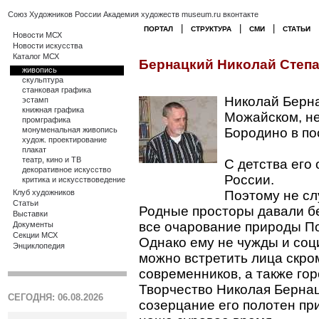
Союз Художников России
Академия художеств
museum.ru
вконтакте
|
|
|
ПОРТАЛ
СТРУКТУРА
СМИ
СТАТЬИ
Новости МСХ
Новости искусства
Каталог МСХ
Бернацкий Николай Степан
живопись
скульптура
станковая графика
Николай Берна
эстамп
книжная графика
Можайском, не
промграфика
монуменальная живопись
Бородино в по
худож. проектирование
плакат
театр, кино и ТВ
С детства его
декоративное искусство
России.
критика и искусствоведение
Клуб художников
Поэтому не сл
Статьи
Родные просторы давали бе
Выставки
все очарование природы П
Документы
Секции МСХ
Однако ему не чужды и соц
Энциклопедия
можно встретить лица скро
современников, а также го
Творчество Николая Берна
СЕГОДНЯ: 06.08.2026
созерцание его полотен пр