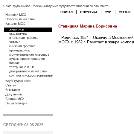
Союз Художников России
Академия художеств
museum.ru
вконтакте
|
|
|
ПОРТАЛ
СТРУКТУРА
СМИ
СТАТЬИ
Новости МСХ
Новости искусства
Каталог МСХ
Ставицкая Марина Борисовна
живопись
скульптура
Родилась 1954 г. Окончила Московский 
станковая графика
МОСХ с 1982 г. Работает в жанре композ
эстамп
книжная графика
промграфика
монуменальная живопись
худож. проектирование
плакат
театр, кино и ТВ
декоративное искусство
критика и искусствоведение
Клуб художников
Статьи
Выставки
Документы
Секции МСХ
Энциклопедия
СЕГОДНЯ: 08.08.2026