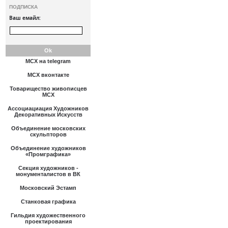
ПОДПИСКА
Ваш емайл:
МСХ на telegram
МСХ вконтакте
Товарищество живописцев
МСХ
Ассоциациация Художников
Декоративных Искусств
Объединение московских
скульпторов
Объединение художников
«Промграфика»
Секция художников -
монументалистов в ВК
Московский Эстамп
Станковая графика
Гильдия художественного
проектирования