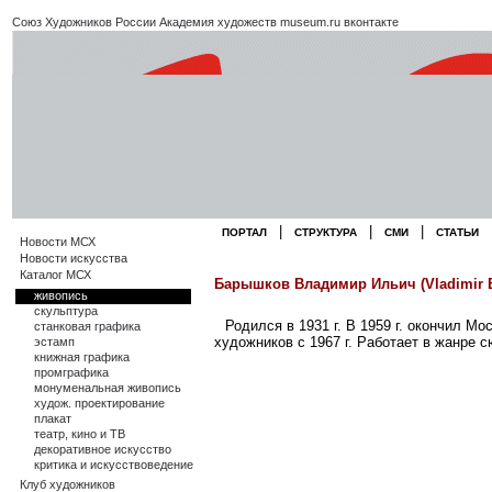
Союз Художников России
Академия художеств
museum.ru
вконтакте
|
|
|
ПОРТАЛ
СТРУКТУРА
СМИ
СТАТЬИ
Новости МСХ
Новости искусства
Каталог МСХ
Барышков Владимир Ильич (Vladimir B
живопись
скульптура
Родился в 1931 г. В 1959 г. окончил М
станковая графика
художников с 1967 г. Работает в жанре 
эстамп
книжная графика
промграфика
монуменальная живопись
худож. проектирование
плакат
театр, кино и ТВ
декоративное искусство
критика и искусствоведение
Клуб художников