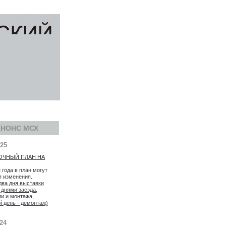
АНОНС МСХ
025
ОЧНЫЙ ПЛАН НА
 года в план могут
я изменения.
два дня выставки
 днями заезда,
ии и монтажа,
й день - демонтаж)
024