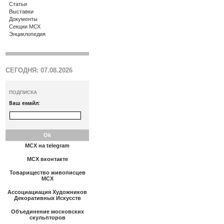
Статьи
Выставки
Документы
Секции МСХ
Энциклопедия
СЕГОДНЯ: 07.08.2026
ПОДПИСКА
Ваш емайл:
МСХ на telegram
МСХ вконтакте
Товарищество живописцев
МСХ
Ассоциациация Художников
Декоративных Искусств
Объединение московских
скульпторов