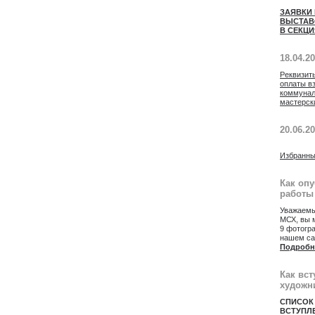
ЗАЯВКИ
ВЫСТАВ
В СЕКЦИ
18.04.2
Реквизит
оплаты в
коммунал
мастерск
20.06.2
Избранны
Как оп
работы
Уважаемы
МСХ, вы 
9 фотогр
нашем са
Подробн
Как вст
художн
СПИСОК
ВСТУПЛ