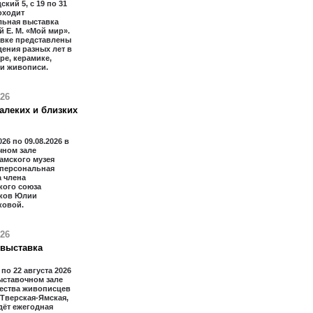
ский 5, с 19 по 31
оходит
льная выставка
 Е. М. «Мой мир».
авке представлены
ения разных лет в
ре, керамике,
 и живописи.
026
алеких и близких
026 по 09.08.2026 в
чном зале
амского музея
 персональная
 члена
кого союза
ков Юлии
ковой.
026
 выставка
 по 22 августа 2026
ыставочном зале
ества живописцев
 Тверская-Ямская,
дёт ежегодная