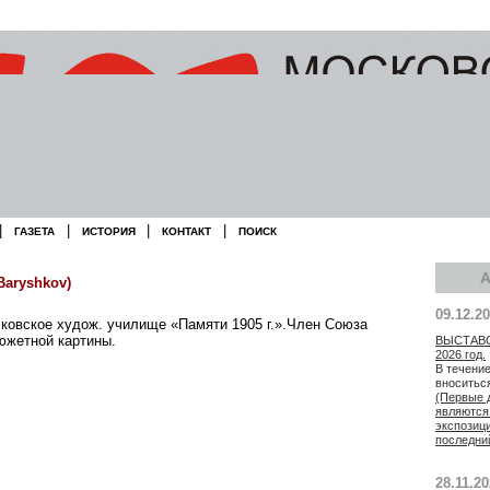
|
|
|
|
ГАЗЕТА
ИСТОРИЯ
КОНТАКТ
ПОИСК
aryshkov)
09.12.2
осковское худож. училище «Памяти 1905 г.».Член Союза
сюжетной картины.
ВЫСТАВ
2026 год.
В течение
вноситьс
(Первые 
являются
экспозиц
последни
28.11.2