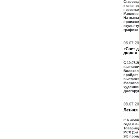
Старосад
июля пр
персона
Масловой
На выст
произвед
скульпту
графике
08.07.2
«Свет д
дорог»
С 10.07.2
выставо
Волокол
пройдет
выставка
Московс
художни
Долгору
08.07.2
Летняя
С 6 июля
года в в
Товарищ
МСХ (1-я
20) прой