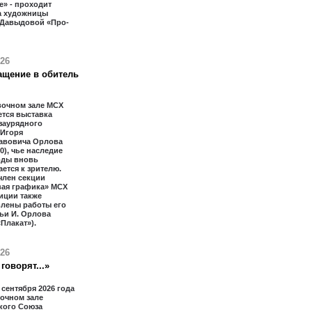
» - проходит
а художницы
 Давыдовой «Про-
026
ащение в обитель
вочном зале МСХ
тся выставка
заурядного
 Игоря
авовича Орлова
20), чье наследие
оды вновь
ется к зрителю.
член секции
вая графика» МСХ
иции также
влены работы его
ьи И. Орлова
«Плакат»).
026
говорят...»
2 сентября 2026 года
очном зале
кого Союза