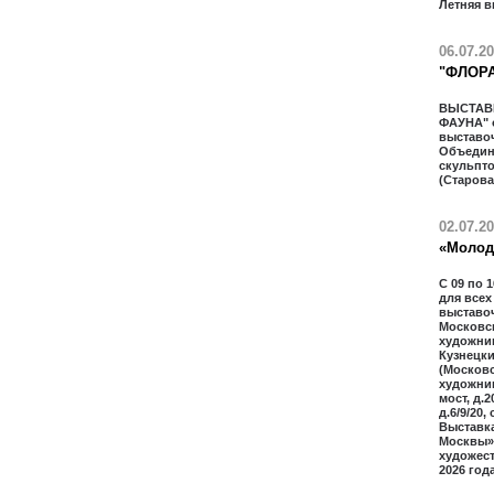
Летняя в
06.07.2
"ФЛОРА
ВЫСТАВ
ФАУНА" 
выставо
Объедин
скульпт
(Старова
02.07.2
«Молод
С 09 по 
для всех
выставо
Московс
художник
Кузнецки
(Москов
художник
мост, д.
д.6/9/20,
Выставк
Москвы»
художес
2026 года