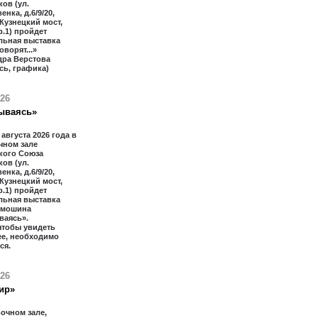
ов (ул.
нка, д.6/9/20,
 Кузнецкий мост,
тр.1) пройдет
льная выставка
оворят...»
дра Верстова
сь, графика)
026
ываясь»
 августа 2026 года в
чном зале
кого Союза
ов (ул.
нка, д.6/9/20,
 Кузнецкий мост,
тр.1) пройдет
льная выставка
имошина
ваясь».
чтобы увидеть
ее, необходимо
ся.
026
ир»
очном зале,