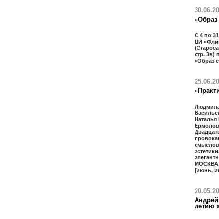
30.06.2
«Образ
С 4 по 3
ЦИ «Фли
(Старосад
стр. 3в)
«Образ 
25.06.2
«Практи
Людмила
Василье
Наталья
Ермолова
Двадцать
провока
смыслов
эстетики
элегантн
МОСКВА,
[июнь, и
20.05.2
Андрей 
летию 