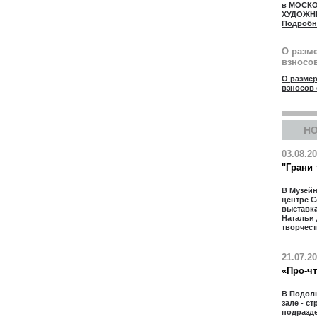
в МОСК
ХУДОЖН
Подробн
О разм
взносов
О размер
взносов 
Н
03.08.2
"Грани 
В Музей
центре 
выставк
Натальи
творчест
21.07.2
«Про-ч
В Подол
зале - с
подразд