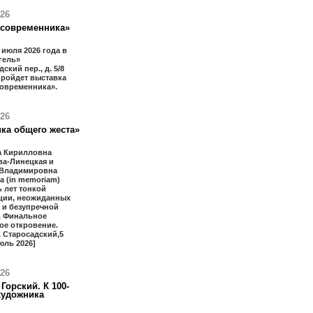
026
 современника»
1 июля 2026 года в
гель»
ский пер., д. 5/8
 пройдет выставка
современника».
026
ка общего жеста»
 Кирилловна
ва-Линецкая и
 Владимировна
 (in memoriam)
 лет тонкой
ции, неожиданных
 и безупречной
. Финальное
ое откровение.
 Старосадский,5
юль 2026]
026
Горский. К 100-
художника