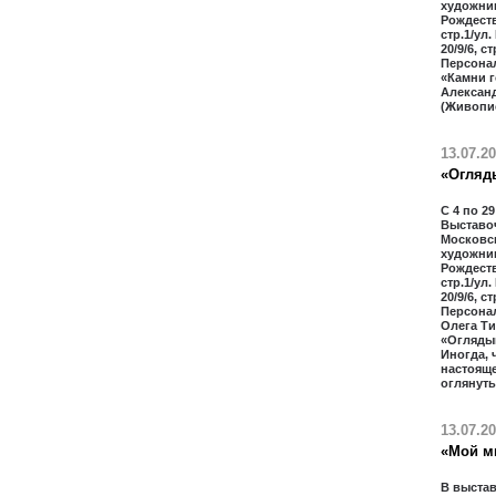
художник
Рождестве
стр.1/ул.
20/9/6, с
Персона
«Камни г
Алексан
(Живопи
13.07.2
«Огляд
С 4 по 29
Выставо
Московс
художник
Рождестве
стр.1/ул.
20/9/6, с
Персона
Олега Т
«Огляды
Иногда, 
настоящ
оглянуть
13.07.2
«Мой м
В выстав