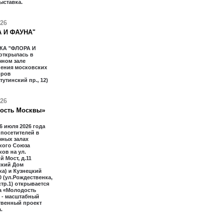
ыставка.
026
 И ФАУНА"
КА "ФЛОРА И
открылась в
чном зале
ения московских
оров
тутинский пр., 12)
026
ость Москвы»
16 июля 2026 года
 посетителей в
чных залах
кого Союза
ов на ул.
й Мост, д.11
ский Дом
а) и Кузнецкий
20 (ул.Рождественка,
 стр.1) открывается
а «Молодость
 - масштабный
твенный проект
.