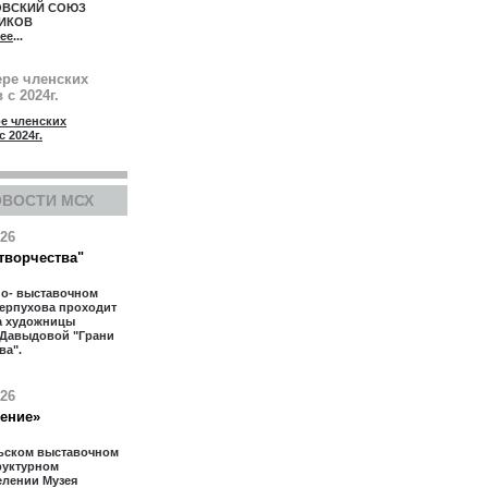
ОВСКИЙ СОЮЗ
ИКОВ
ее
...
ере членских
 с 2024г.
е членских
с 2024г.
ОВОСТИ МСХ
026
творчества"
но- выставочном
Серпухова проходит
а художницы
 Давыдовой "Грани
ва".
026
тение»
ьском выставочном
труктурном
елении Музея