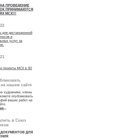
 НА ПРОВЕДЕНИЕ
ОК ПРИНИМАЮТСЯ
ЯХ МСХ!!!
022
ы для дистанционной
зносов и
ьных услуг за
ие.
021
е проекты МСХ в 3D
убликовать
 на нашем сайте
е художники, члены
можете опубликовать
афий ваших работ на
йте.
ее
...
упить в Союз
иков
 ДОКУМЕНТОВ ДЛЯ
ЕНИЯ