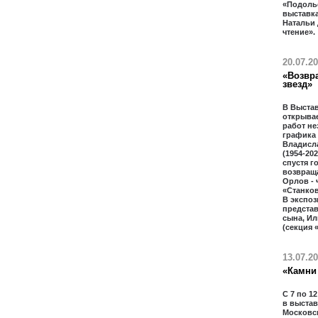
«Подолье
выставк
Натальи
чтение».
20.07.2
«Возвр
звезд»
В Выста
открывае
работ не
графика
Владисл
(1954-20
спустя г
возвраща
Орлов - 
«Станко
В экспоз
предста
сына, Ил
(секция 
13.07.2
«Камни 
С 7 по 1
в выстав
Московс