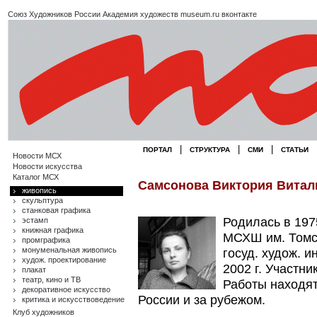
Союз Художников России
Академия художеств
museum.ru
вконтакте
|
|
|
ПОРТАЛ
СТРУКТУРА
СМИ
СТАТЬИ
Новости МСХ
Новости искусства
Каталог МСХ
Самсонова Виктория Виталь
живопись
скульптура
станковая графика
Родилась в 1975
эстамп
книжная графика
МСХШ им. Томск
промграфика
монуменальная живопись
госуд. худож. и
худож. проектирование
2002 г. Участн
плакат
театр, кино и ТВ
Работы находят
декоративное искусство
России и за рубежом.
критика и искусствоведение
Клуб художников