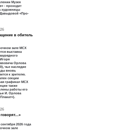
елении Музея
» - проходит
а художницы
 Давыдовой «Про-
026
ащение в обитель
вочном зале МСХ
тся выставка
заурядного
 Игоря
авовича Орлова
20), чье наследие
оды вновь
ется к зрителю.
член секции
вая графика» МСХ
иции также
влены работы его
ьи И. Орлова
«Плакат»).
026
говорят...»
2 сентября 2026 года
очном зале