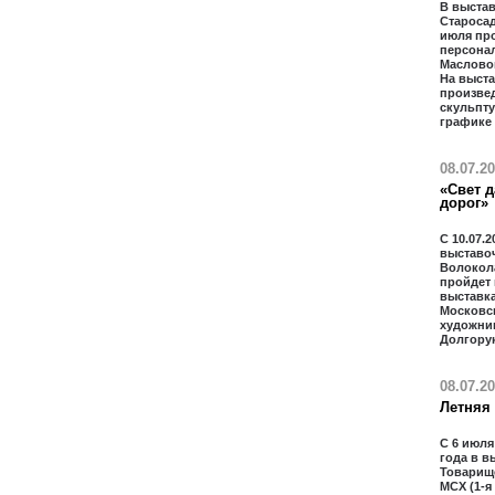
В выстав
Старосад
июля пр
персона
Масловой
На выст
произвед
скульпту
графике
08.07.2
«Свет д
дорог»
С 10.07.2
выставо
Волокол
пройдет
выставка
Московс
художни
Долгору
08.07.2
Летняя
С 6 июля
года в в
Товарищ
МСХ (1-я