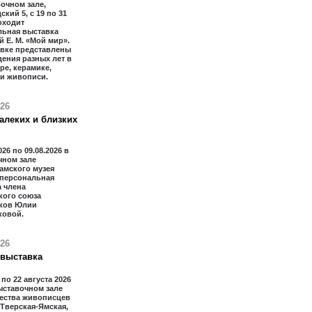
очном зале,
ский 5, с 19 по 31
оходит
льная выставка
 Е. М. «Мой мир».
авке представлены
ения разных лет в
ре, керамике,
 и живописи.
026
алеких и близких
026 по 09.08.2026 в
чном зале
амского музея
 персональная
 члена
кого союза
ков Юлии
ковой.
026
 выставка
 по 22 августа 2026
ыставочном зале
ества живописцев
 Тверская-Ямская,