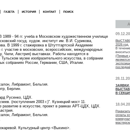
|
|
|
|
ГАЗЕТА
ИСТОРИЯ
КОНТАКТ
ПОИСК
09.12.2
. В 1989 - 94 гг. учеба в Московском художественном училище
осковский госуд. худож. институт им. В.И. Сурикова,
ВЫСТАВ
2026 год.
ова. В 1999 г. стажировка в Штуттгартской Академии
В течение
 г. участие в московских, всероссийских, международных
вноситьс
у, Чили, Австрия) выставках. Работы находятся в
(Первые 
 Тульском музее изобразительного искусства, в собрании
являются
ных собраниях России, Германии, США, Италии.
экспозиц
последни
28.11.2
салон, Либрамонт, Бельгия.
ЗАЯВКИ
нтр, Берлин.
ВЫСТАВ
В СЕКЦИ
ард Русенко, ЦДХ.
еев. (поступления 2003 г.)". Кузнецкий мост 11.
18.04.2
е развитие в искусстве, проект в рамках АРТ-ЦДХ, ЦДХ.
Австрия.
Реквизит
салон, Либрамонт, Бельгия.
оплаты в
коммунал
.
мастерск
Бокаревой. Культурный центр <Выхино>.