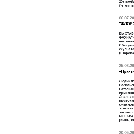
20) прой
Летняя в
06.07.2
"ФЛОРА
ВЫСТАВ
ФАУНА" 
выставо
Объедин
скульпт
(Старова
25.06.2
«Практи
Людмила
Василье
Наталья
Ермолова
Двадцать
провока
смыслов
эстетики
элегантн
МОСКВА,
[июнь, и
20.05.2