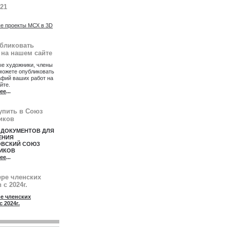
021
е проекты МСХ в 3D
убликовать
 на нашем сайте
е художники, члены
можете опубликовать
афий ваших работ на
йте.
ее
...
упить в Союз
иков
 ДОКУМЕНТОВ ДЛЯ
ЕНИЯ
ОВСКИЙ СОЮЗ
ИКОВ
ее
...
ере членских
 с 2024г.
е членских
с 2024г.