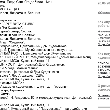
ма, Перу; Сант-Яго-де-Чили, Чили.
20.06.2
еж.
ю МОСХа, ЦДХ.
Избранны
салон, Либрамонт, Бельгия.
Художников.
Как оп
рея "АРТЕ-ВИТА-СТИЛЬ".
работы
я "На Каширке".
турный центр, София.
Уважаемы
МСХ, вы 
вочный зал на Солянке.
9 фотогр
салон, Либрамонт, Бельгия.
нашем са
й зал "Ходынка".
Подробн
х художников, Центральный Дом Художников.
а М. Горбачева, Музей современного искусства.
ПОЛНЫЙ РОСТ", Центральный Дом Журналистов.
Как вст
ения "ПОЛНЫЙ РОСТ", Международный Художественный Фонд.
художн
й зал МСХа, Кузнецкий мост, 11.
СПИСОК
НЫЙ РОСТ", Центральный Дом Художников.
ВСТУПЛ
 1905 года, Малый Манеж.
в МОСК
выставка, Центральный Дом Художников.
ХУДОЖН
esalers", Лос-Анджелес, США.
Подробн
й зал МСХа, Кузнецкий мост, 11.
ой секции МОСХа.
О разм
 Академия художеств, г. Штуттгарт, Германия.
взносов
тгарт, Германия.
. Химки.
О размер
стера", Н. Андронов, Ю. и молодые художники, Центральный
взносов 
й зал МСХа, Кузнецкий мост, 11.
ерная", Культурный центр "Подмосковье", при содействии