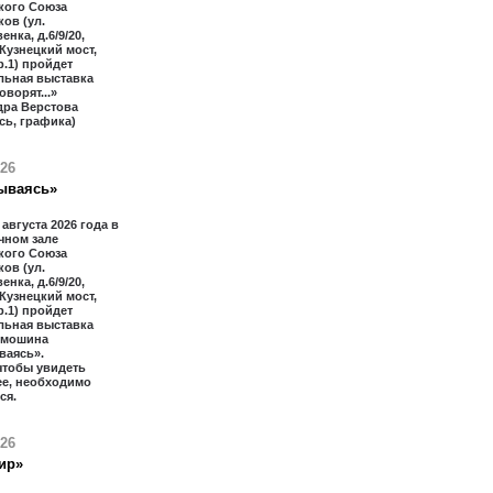
кого Союза
ов (ул.
нка, д.6/9/20,
 Кузнецкий мост,
тр.1) пройдет
льная выставка
оворят...»
дра Верстова
сь, графика)
026
ываясь»
 августа 2026 года в
чном зале
кого Союза
ов (ул.
нка, д.6/9/20,
 Кузнецкий мост,
тр.1) пройдет
льная выставка
имошина
ваясь».
чтобы увидеть
ее, необходимо
ся.
026
ир»