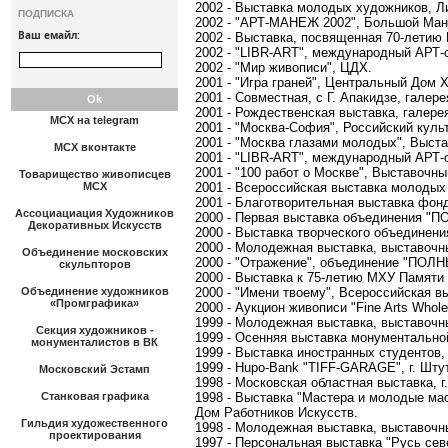
2002 - Выставка молодых художников, Ли
ПОДПИСКА
2002 - "АРТ-МАНЕЖ 2002", Большой Ман
Ваш емайл:
2002 - Выставка, посвященная 70-лети
2002 - "LIBR-ART", международный АРТ-
2002 - "Мир живописи", ЦДХ.
2001 - "Игра граней", Центральный Дом 
2001 - Совместная, с Г. Апакидзе, гале
2001 - Рождественская выставка, галере
МСХ на telegram
2001 - "Москва-София", Российский куль
2001 - "Москва глазами молодых", Выста
МСХ вконтакте
2001 - "LIBR-ART", международный АРТ-
2001 - "100 работ о Москве", Выставочны
Товарищество живописцев
МСХ
2001 - Всероссийская выставка молоды
2001 - Благотворительная выставка фонд
Ассоциациация Художников
2000 - Первая выставка объединения "
Декоративных Искусств
2000 - Выставка творческого объедин
2000 - Молодежная выставка, выставочны
Объединение московских
2000 - "Отражение", объединение "ПОЛ
скульпторов
2000 - Выставка к 75-летию МХУ Памяти
Объединение художников
2000 - "Имени твоему", Всероссийская 
«Промграфика»
2000 - Аукцион живописи "Fine Arts Whol
1999 - Молодежная выставка, выставочны
Секция художников -
1999 - Осенняя выставка монументальн
монументалистов в ВК
1999 - Выставка иностранных студентов,
1999 - Hupo-Bank "TIFF-GARAGE", г. Штут
Московский Эстамп
1998 - Московская областная выставка, г
Станковая графика
1998 - Выставка "Мастера и молодые ма
Дом Работников Искусств.
Гильдия художественного
1998 - Молодежная выставка, выставочны
проектирования
1997 - Персональная выставка "Русь сев