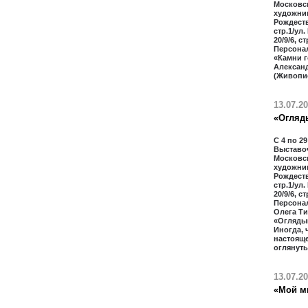
Московс
художник
Рождестве
стр.1/ул.
20/9/6, с
Персона
«Камни г
Алексан
(Живопи
13.07.2
«Огляд
С 4 по 29
Выставо
Московс
художник
Рождестве
стр.1/ул.
20/9/6, с
Персона
Олега Т
«Огляды
Иногда, 
настоящ
оглянуть
13.07.2
«Мой м