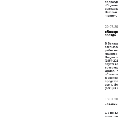
подразд
«Подолье
выставк
Натальи
чтение».
20.07.2
«Возвр
звезд»
В Выста
открывае
работ не
графика
Владисл
(1954-20
спустя г
возвраща
Орлов - 
«Станко
В экспоз
предста
сына, Ил
(секция 
13.07.2
«Камни 
С 7 по 1
в выстав