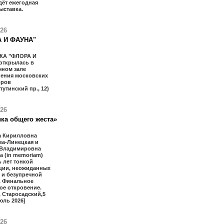
дёт ежегодная
ыставка.
026
 И ФАУНА"
КА "ФЛОРА И
открылась в
чном зале
ения московских
оров
тутинский пр., 12)
026
ка общего жеста»
 Кирилловна
ва-Линецкая и
 Владимировна
 (in memoriam)
 лет тонкой
ции, неожиданных
 и безупречной
. Финальное
ое откровение.
 Старосадский,5
юль 2026]
026