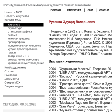
Союз Художников России
Академия художеств
museum.ru
вконтакте
|
|
|
ПОРТАЛ
СТРУКТУРА
СМИ
СТАТЬИ
Новости МСХ
Новости искусства
Каталог МСХ
Русенко Эдуард Валерьевич
живопись
скульптура
Родился в 1972 г. в г. Ковель, Украина
станковая графика
"Памяти 1905 года". В 2000 г. окончил М
эстамп
книжная графика
мастерская Н.И. Андронова - П.Ф. Никон
промграфика
художеств (Германия). Член МСХ. С 1995
монуменальная живопись
(Германия, США, Болгария, Бельгия, Пер
худож. проектирование
Архангельском художественном музее, в
плакат
"Фонда Горбачева", "HUPO-Bank" в част
театр, кино и ТВ
декоративное искусство
Выставки художника
критика и искусствоведение
Клуб художников
2004 - "Художники Москвы". Тверская 20.
Статьи
2004 - "LIBR-ART", международный АРТ-
Выставки
2004 - "Космос" , Русский культурный це
Документы
2004 - "Спорт 2012", ЦДХ.
Секции МСХ
2004 - "Пространство цвета" Юлия и Эду
Энциклопедия
2004 - "Выставка собрания Российских муз
2003 - "Шестидесятники и их современно
2003 - Галерея "РЕГ-ТАЙМ", Зальцбург, 
2003 - "LIBR-ART", международный АРТ-
2003 - "Moskauer Tage um Berlin", Берлин
СЕГОДНЯ: 08.08.2026
2003 - "San Piere", Брюссель, Бельгия.
2003 - "Музыка страниц" совместно с Д.