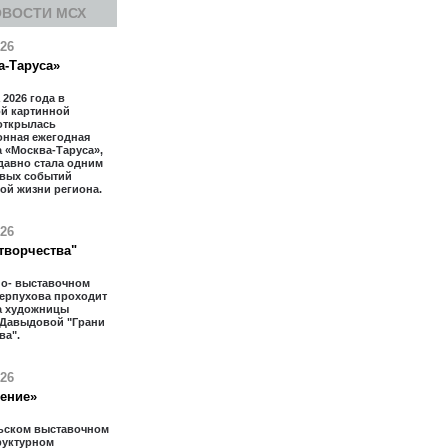
ОВОСТИ МСХ
026
а-Таруса»
 2026 года в
ой картинной
открылась
онная ежегодная
 «Москва-Таруса»,
давно стала одним
евых событий
ой жизни региона.
026
творчества"
но- выставочном
Серпухова проходит
а художницы
 Давыдовой "Грани
ва".
026
тение»
ьском выставочном
труктурном