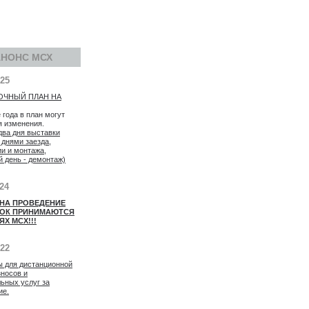
АНОНС МСХ
025
ОЧНЫЙ ПЛАН НА
 года в план могут
я изменения.
два дня выставки
 днями заезда,
ии и монтажа,
й день - демонтаж)
024
 НА ПРОВЕДЕНИЕ
ОК ПРИНИМАЮТСЯ
ЯХ МСХ!!!
022
ы для дистанционной
зносов и
ьных услуг за
ие.