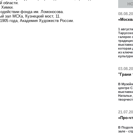
й области.
Н
. Химки.
и содействии фонда им. Ломоносова.
08.08.2
й зал МСХа, Кузнецкий мост, 11.
«Москв
 1905 года, Академия Художеств России.
1 августа
Тарусcк
галерее 
традици
выставка
которая 
из ключ
культурн
03.08.2
"Грани 
В Музей
центре 
выставк
Натальи
творчест
21.07.2
«Про-ч
В Подол
зале - с