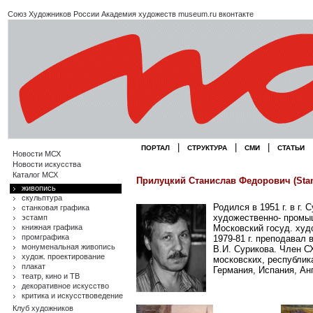
Союз Художников России
Академия художеств
museum.ru
вконтакте
|
|
|
ПОРТАЛ
СТРУКТУРА
СМИ
СТАТЬИ
Новости МСХ
Новости искусства
Каталог МСХ
Прилуцкий Станислав Федорович (Stans
живопись
скульптура
Родился в 1951 г. в г.
станковая графика
художественно- промыш
эстамп
книжная графика
Московский госуд. худо
промграфика
1979-81 г. преподавал
монуменальная живопись
В.И. Сурикова. Член СХ
худож. проектирование
московских, республик
плакат
Германия, Испания, Ан
театр, кино и ТВ
декоративное искусство
критика и искусствоведение
Клуб художников