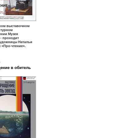
ком выставочном
уктурном
ении Музея
- проходит
художницы Натальи
 «Про-чтение».
6
ение в обитель