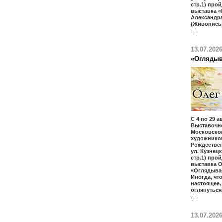
стр.1) про
выставка «
Александр
(Живопись,
13.07.202
«Оглядыв
С 4 по 29 а
Выставочн
Московско
художников
Рождественк
ул. Кузнецк
стр.1) про
выставка 
«Оглядыва
Иногда, чт
настоящее
оглянуться
13.07.202