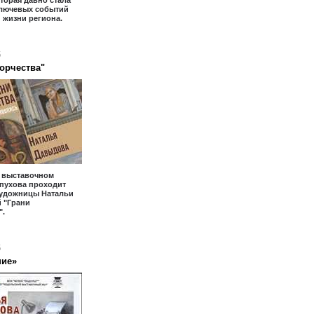
оторая давно стала
ключевых событий
 жизни региона.
6
ворчества"
- выставочном
пухова проходит
художницы Натальи
 "Грани
".
6
ние»