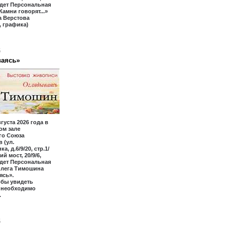
йдет Персональная
Камни говорят...»
а Верстова
 графика)
6
аясь»
вгуста 2026 года в
ом зале
го Союза
 (ул.
а, д.6/9/20, стр.1/
ий мост, 20/9/6,
йдет Персональная
Олега Тимошина
ясь».
обы увидеть
, необходимо
.
6