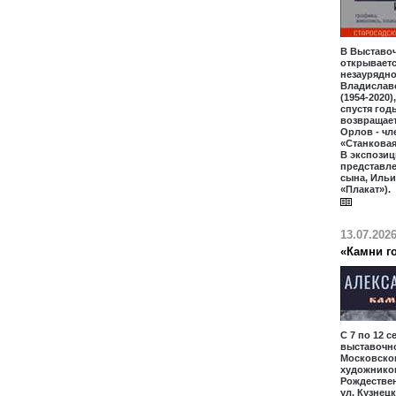
В Выставо
открываетс
незаурядно
Владислав
(1954-2020)
спустя год
возвращает
Орлов - чл
«Станкова
В экспозиц
представл
сына, Ильи
«Плакат»).
13.07.202
«Камни го
С 7 по 12 с
выставочн
Московско
художников
Рождественк
ул. Кузнецк