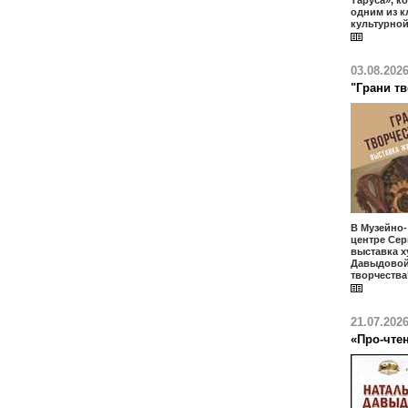
Таруса», к
одним из 
культурной
03.08.202
"Грани т
В Музейно
центре Сер
выставка 
Давыдовой
творчества
21.07.202
«Про-чте