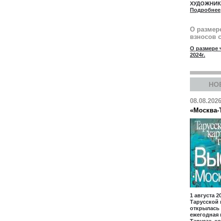
ХУДОЖНИ
Подробнее
О размер
взносов с
О размере 
2024г.
НО
08.08.202
«Москва-
1 августа 2
Тарусcкой 
открылась
ежегодная 