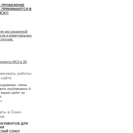
А ПРОВЕДЕНИЕ
 ПРИНИМАЮТСЯ В
СХ!!!
2
для дистанционной
осов и коммунальных
стерские.
1
проекты МСХ в 3D
ликовать работы
 сайте
художники, члены
ете опубликовать 9
 ваших работ на
е.
...
пить в Союз
ов
ОКУМЕНТОВ ДЛЯ
ИЯ
СКИЙ СОЮЗ