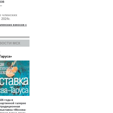
КОВ
...
е членских
 2024г.
членских взносов с
ВОСТИ МСХ
6
Таруса»
026 года в
картинной галерее
 традиционная
выставка «Москва-