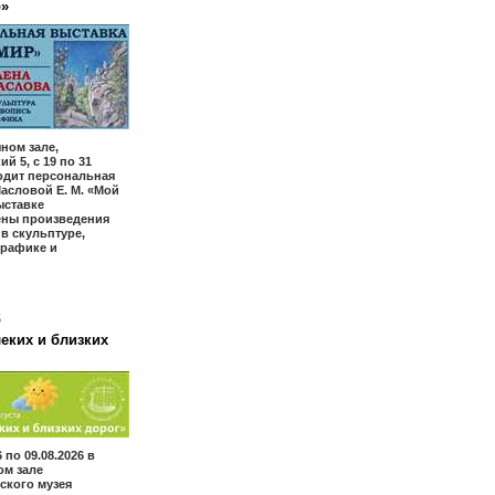
р»
ном зале,
й 5, с 19 по 31
одит персональная
асловой Е. М. «Мой
ыставке
ены произведения
 в скульптуре,
графике и
6
еких и близких
6 по 09.08.2026 в
ом зале
ского музея