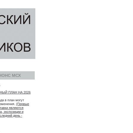
НОНС МСХ
5
ЫЙ ПЛАН НА 2026
ода в план могут
изменения.
(Первые
тавки являются
а, экспозиции и
следний день -