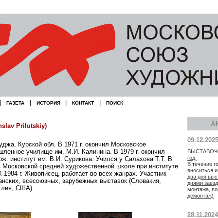
|
|
|
|
ГАЗЕТА
ИСТОРИЯ
КОНТАКТ
ПОИСК
А
lav Prilutskiy)
09.12.202
 Суджа, Курской обл. В 1971 г. окончил Московское
ленное училище им. М.И. Калинина. В 1979 г. окончил
ВЫСТАВОЧН
год.
ж. институт им. В.И. Сурикова. Учился у Салахова Т.Т. В
В течение г
 в Московской средней художественной школе при институте
вноситься 
 1984 г. Живописец, работает во всех жанрах. Участник
два дня выс
анских, всесоюзных, зарубежных выставок (Словакия,
днями заезд
глия, США).
монтажа, по
демонтаж)
28.11.2024