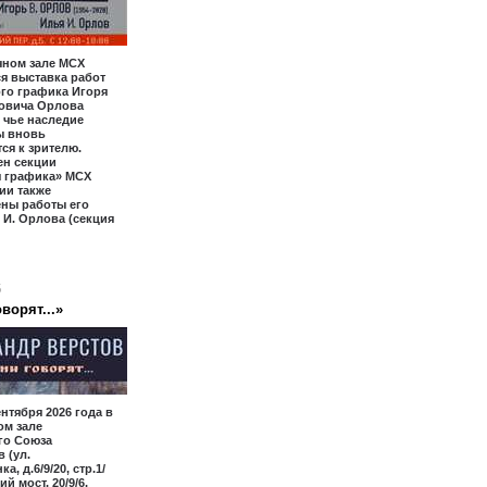
чном зале МСХ
я выставка работ
го графика Игоря
овича Орлова
, чье наследие
ы вновь
ся к зрителю.
ен секции
я графика» МСХ
ии также
ены работы его
 И. Орлова (секция
6
ворят...»
ентября 2026 года в
ом зале
го Союза
 (ул.
а, д.6/9/20, стр.1/
ий мост, 20/9/6,