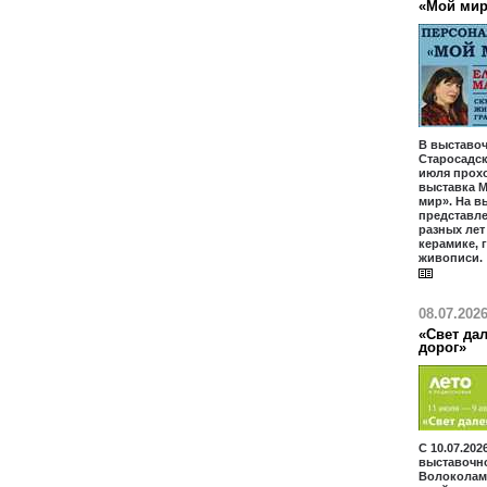
«Мой ми
В выставоч
Старосадски
июля прох
выставка М
мир». На в
представл
разных лет
керамике, 
живописи.
08.07.202
«Свет дал
дорог»
С 10.07.202
выставочн
Волоколам