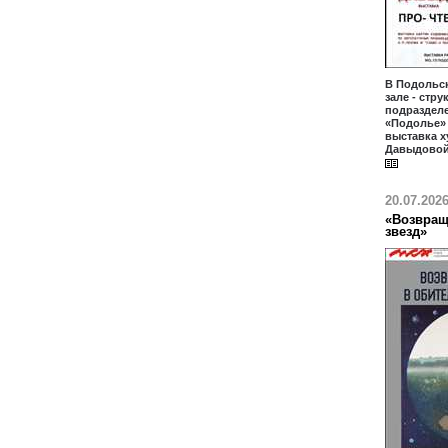
В Подольс
зале - стр
подраздел
«Подолье» 
выставка 
Давыдовой
20.07.202
«Возвращ
звезд»