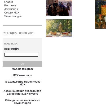
Статьи
Выставки
Документы
Секции МСХ
Энциклопедия
СЕГОДНЯ: 08.08.2026
ПОДПИСКА
Ваш емайл:
МСХ на telegram
МСХ вконтакте
Товарищество живописцев
МСХ
Ассоциациация Художников
Декоративных Искусств
Объединение московских
скульпторов