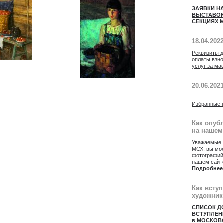
ЗАЯВКИ Н
ВЫСТАВОК
СЕКЦИЯХ М
18.04.202
Реквизиты 
оплаты взн
услуг за ма
20.06.202
Избранные 
Как опуб
на нашем
Уважаемые 
МСХ, вы мож
фотографий
нашем сайт
Подробнее
Как всту
художник
СПИСОК Д
ВСТУПЛЕН
в МОСКОВ