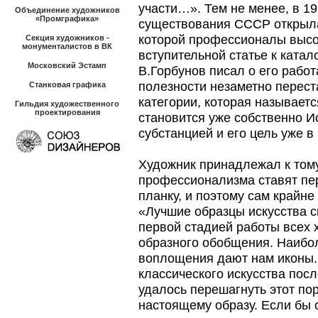
участи…». Тем не менее, в 19
Объединение художников
«Промграфика»
существования СССР открыла
которой профессионалы высок
Секция художников -
монументалистов в ВК
вступительной статье к ката
Московский Эстамп
В.Горбунов писал о его работ
полезности незаметно перест
Станковая графика
категории, которая называет
Гильдия художественного
проектирования
становится уже собственно Ис
субстанцией и его цель уже в
Художник принадлежал к тому
профессионализма ставят пе
планку, и поэтому сам крайне
«Лучшие образцы искусства с
первой стадией работы всех 
образного обобщения. Наибо
воплощения дают нам иконы.
классического искусства посл
удалось перешагнуть этот пор
настоящему образу. Если бы 