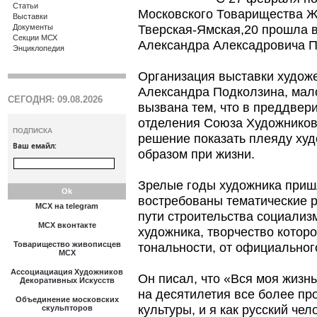
Статьи
Московского Товарищества Ж
Выставки
Тверская-Ямская,20 прошла 
Документы
Секции МСХ
Александра Алексадровича П
Энциклопедия
Организация выставки худож
Александра Подколзина, мало
СЕГОДНЯ: 09.08.2026
вызвана тем, что в преддвер
отделения Союза Художников
ПОДПИСКА
решение показать плеяду ху
Ваш емайл:
образом при жизни.
Зрелые годы художника пришл
востребованы тематические 
МСХ на telegram
пути строительства социализм
МСХ вконтакте
художника, творчество котор
Товарищество живописцев
тональности, от официального
МСХ
Ассоциациация Художников
Он писал, что «Вся моя жизнь
Декоративных Искусств
на десятилетия все более пр
Объединение московских
культуры, и я как русский че
скульпторов