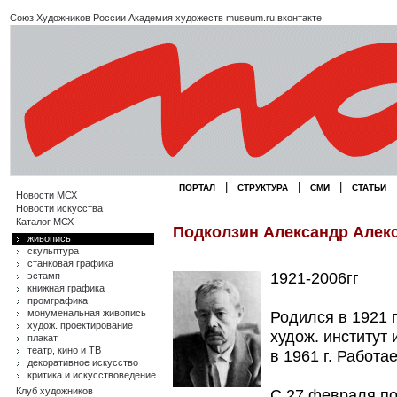
Союз Художников России
Академия художеств
museum.ru
вконтакте
|
|
|
ПОРТАЛ
СТРУКТУРА
СМИ
СТАТЬИ
Новости МСХ
Новости искусства
Каталог МСХ
Подколзин Александр Алекс
живопись
скульптура
станковая графика
1921-2006гг
эстамп
книжная графика
промграфика
монуменальная живопись
Родился в 1921 г
худож. проектирование
худож. институт
плакат
театр, кино и ТВ
в 1961 г. Работа
декоративное искусство
критика и искусствоведение
Клуб художников
С 27 февраля по