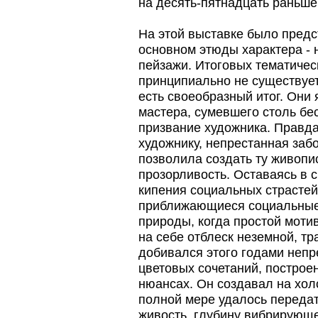
на десять-пятнадцать раньше
На этой выставке было предс
основном этюды характера - 
пейзажи. Итоговых тематическ
принципиально не существует
есть своеобразный итог. Они
мастера, сумевшего столь бе
призвание художника. Правда
художнику, непрестанная заб
позволила создать ту живопис
прозорливость. Оставаясь в 
кипения социальных страстей,
приближающиеся социальные 
природы, когда простой моти
на себе отблеск неземной, т
добивался этого годами непр
цветовых сочетаний, построен
нюансах. Он создавал на холс
полной мере удалось передат
живость, глубину вибрирующе