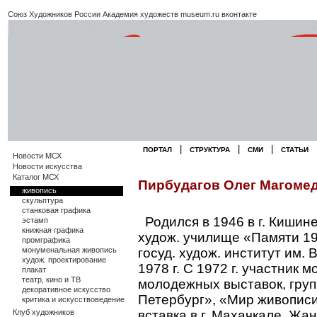
Союз Художников России
Академия художеств
museum.ru
вконтакте
|
|
|
ПОРТАЛ
СТРУКТУРА
СМИ
СТАТЬИ
Новости МСХ
Новости искусства
Каталог МСХ
Пирбудагов Олег Магоме
живопись
скульптура
станковая графика
Родился в 1946 в г. Кишине
эстамп
книжная графика
худож. училище «Памяти 190
промграфика
монуменальная живопись
госуд. худож. институт им.
худож. проектирование
1978 г. С 1972 г. участник 
плакат
театр, кино и ТВ
молодежных выставок, груп
декоративное искусство
Петербург», «Мир живописи
критика и искусствоведение
Клуб художников
вставка в г. Махачкале. Жа