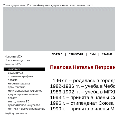
Союз Художников России
Академия художеств
museum.ru
вконтакте
|
|
|
ПОРТАЛ
СТРУКТУРА
СМИ
СТАТЬИ
Новости МСХ
Новости искусства
Каталог МСХ
Павлова Наталья Петровна 
живопись
скульптура
станковая графика
1967 г. – родилась в горо
эстамп
книжная графика
1982-1986 гг. – учеба в Ч
промграфика
монуменальная живопись
1986-1992 гг. – учеба в МГ
худож. проектирование
1993 г. – принята в члены 
плакат
театр, кино и ТВ
1996 г. – стипендиат Союза
декоративное искусство
1999 г. – принята в члены 
критика и искусствоведение
Клуб художников