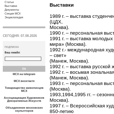
Статьи
Выставки
Выставки
Документы
Секции МСХ
1989 г. – выставка студенч
Энциклопедия
(ЦДХ,
Москва).
1990 г. – персональная выс
СЕГОДНЯ: 07.08.2026
1991 г. – выставка молоды
мира» (Москва).
ПОДПИСКА
1992 г.- международная ху
Ваш емайл:
– свет»
(Манеж, Москва).
1992 г. – выставка русской 
1992 г. – восьмая зональна
МСХ на telegram
(Манеж, Москва).
МСХ вконтакте
1993 г. – персональная вы
Товарищество живописцев
(Москва).
МСХ
1993,1994,1995 гг. – сезон
Ассоциациация Художников
Москва).
Декоративных Искусств
1997 г. – Всероссийская х
Объединение московских
850-летию
скульпторов