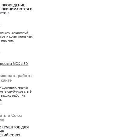
А ПРОВЕДЕНИЕ
 ПРИНИМАЮТСЯ В
СХ!!!
2
для дистанционной
осов и коммунальных
стерские.
1
проекты МСХ в 3D
ликовать работы
 сайте
художники, члены
ете опубликовать 9
 ваших работ на
е.
...
пить в Союз
ов
ОКУМЕНТОВ ДЛЯ
ИЯ
СКИЙ СОЮЗ