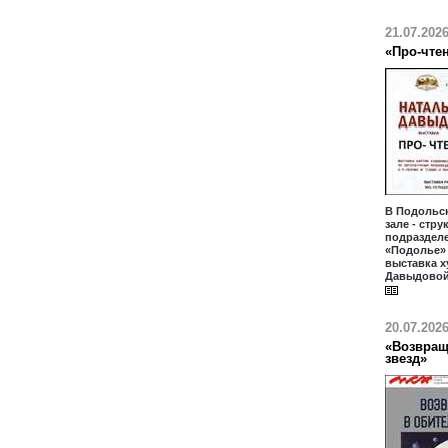
21.07.202
«Про-чте
В Подольс
зале - стр
подраздел
«Подолье» 
выставка 
Давыдовой
20.07.202
«Возвращ
звезд»