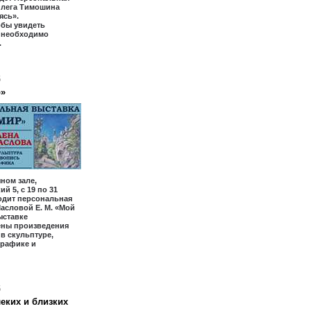
Олега Тимошина
ясь».
обы увидеть
, необходимо
.
6
р»
ном зале,
й 5, с 19 по 31
одит персональная
асловой Е. М. «Мой
ыставке
ены произведения
 в скульптуре,
графике и
6
еких и близких