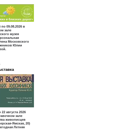
6 по 09.08.2026 в
ом зале
ского музея
ерсональная
лена Московского
ожников Юлии
вой.
6
ыставка
 22 августа 2026
тавочном зале
тва живописцев
верская-Ямская, 20)
егодная Летняя