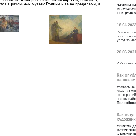
тся в различных музеях Родины и за ее пределами, а
ЗАЯВКИ Н
.
ВЫСТАВОК
СЕКЦИЯХ М
18.04.202
Реквизиты 
оплаты взн
услуг за ма
20.06.202
Избранные 
Как опуб
на нашем
Уважаемые 
МСХ, вы мож
фотографий
нашем сайт
Подробнее
Как всту
художник
СПИСОК Д
ВСТУПЛЕН
в МОСКОВ