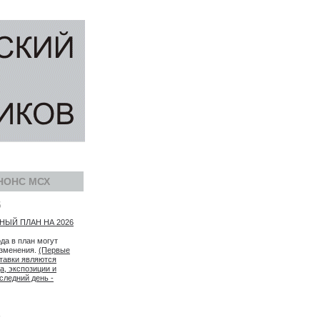
НОНС МСХ
5
ЫЙ ПЛАН НА 2026
ода в план могут
изменения.
(Первые
тавки являются
а, экспозиции и
следний день -