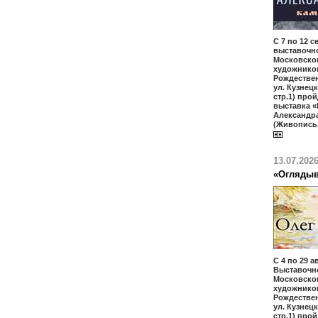
С 7 по 12 с
выставочн
Московско
художников
Рождественк
ул. Кузнецк
стр.1) про
выставка «
Александр
(Живопись,
13.07.202
«Оглядыв
С 4 по 29 а
Выставочн
Московско
художников
Рождественк
ул. Кузнецк
стр.1) про