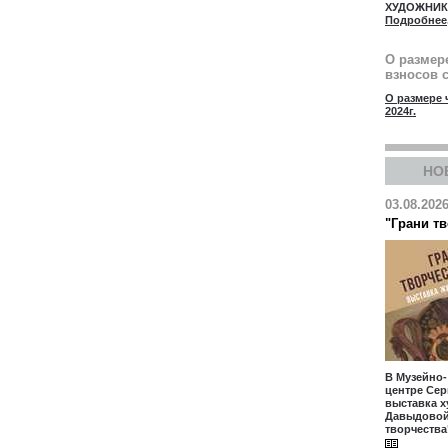
ХУДОЖНИ
Подробнее
О размер
взносов с
О размере 
2024г.
НО
03.08.202
"Грани т
В Музейно
центре Сер
выставка 
Давыдовой
творчества