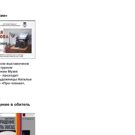
6
ние»
ком выставочном
уктурном
ении Музея
- проходит
художницы Натальи
 «Про-чтение».
6
ение в обитель