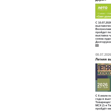
С 10.07.202
выставочн
Волоколам
пройдет п
выставка ч
союза худ
Долгоруко
08.07.202
Летняя в
С 6 июля по
года в выс
Товарищес
МСХ (1-я Т
пройдёт еж