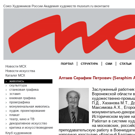
Союз Художников России
Академия художеств
museum.ru
вконтакте
|
|
|
ПОРТАЛ
СТРУКТУРА
СМИ
СТАТЬИ
Новости МСХ
Новости искусства
Каталог МСХ
Алтаев Серафим Петрович (Seraphim A
живопись
скульптура
Заслуженный работник
станковая графика
Воронежской области в
эстамп
книжная графика
художественно-промышл
промграфика
П.Д., Хазанова М.Т., Д
монуменальная живопись
Максимова А.Х., Егоро
худож. проектирование
монументально-декорат
плакат
Историческом музее на
театр, кино и ТВ
Работал в системе худ
декоративное искусство
на московских, россий
критика и искусствоведение
преподавательскую работу в Воениздат
Клуб художников
народную изостудию «Красный Балтиец».