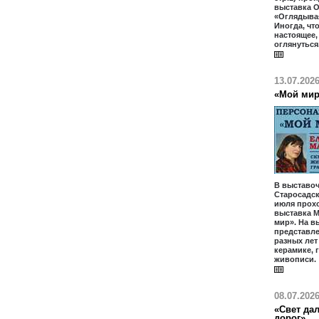
выставка 
«Оглядыва
Иногда, чт
настоящее
оглянуться
13.07.202
«Мой ми
В выставоч
Старосадски
июля прох
выставка М
мир». На в
представл
разных лет
керамике, 
живописи.
08.07.202
«Свет дал
дорог»