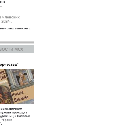
КОВ
...
е членских
 2024г.
членских взносов с
ВОСТИ МСХ
6
ворчества"
- выставочном
пухова проходит
художницы Натальи
 "Грани
".