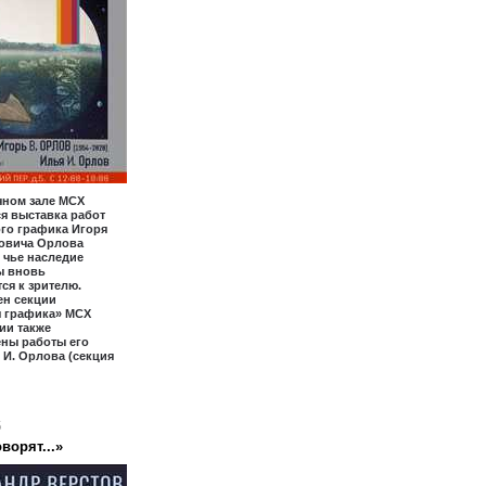
чном зале МСХ
я выставка работ
го графика Игоря
овича Орлова
, чье наследие
ы вновь
ся к зрителю.
ен секции
я графика» МСХ
ии также
ены работы его
 И. Орлова (секция
6
ворят...»