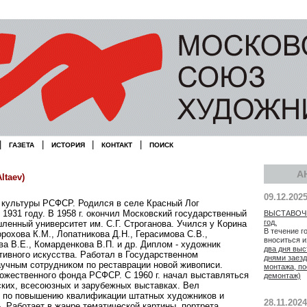
|
|
|
|
ГАЗЕТА
ИСТОРИЯ
КОНТАКТ
ПОИСК
А
ltaev)
09.12.202
 культуры РСФСР. Родился в селе Красный Лог
 1931 году. В 1958 г. окончил Московский государственный
ВЫСТАВОЧН
год.
енный университет им. С.Г. Строганова. Учился у Корина
В течение г
орохова К.М., Лопатникова Д.Н., Герасимова С.В.,
вноситься 
ва В.Е., Комарденкова В.П. и др. Диплом - художник
два дня выс
ивного искусства. Работал в Государственном
днями заезд
учным сотрудником по реставрации новой живописи.
монтажа, по
ожественного фонда РСФСР. С 1960 г. начал выставляться
демонтаж)
ских, всесоюзных и зарубежных выставках. Вел
е по повышению квалификации штатных художников и
28.11.2024
 Работает в жанре тематической картины, портрета,