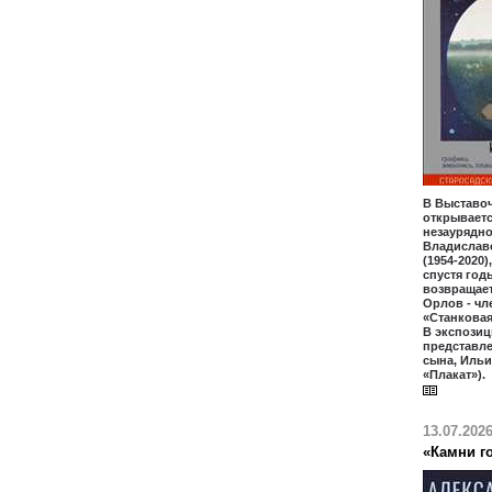
В Выставо
открываетс
незаурядно
Владислав
(1954-2020)
спустя год
возвращает
Орлов - чл
«Станкова
В экспозиц
представл
сына, Ильи
«Плакат»).
13.07.202
«Камни го