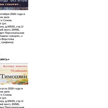
ентября 2026 года в
ом зале
го Союза
 (ул.
а, д.6/9/20, стр.1/
ий мост, 20/9/6,
йдет Персональная
Камни говорят...»
а Верстова
 графика)
6
аясь»
вгуста 2026 года в
ом зале
го Союза
 (ул.
а, д.6/9/20, стр.1/
ий мост, 20/9/6,
йдет Персональная