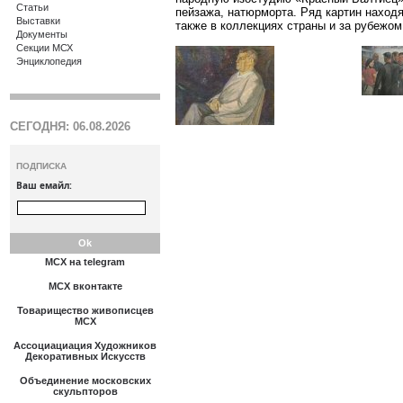
Статьи
пейзажа, натюрморта. Ряд картин находя
Выставки
также в коллекциях страны и за рубежом
Документы
Секции МСХ
Энциклопедия
СЕГОДНЯ: 06.08.2026
ПОДПИСКА
Ваш емайл:
МСХ на telegram
МСХ вконтакте
Товарищество живописцев
МСХ
Ассоциациация Художников
Декоративных Искусств
Объединение московских
скульпторов