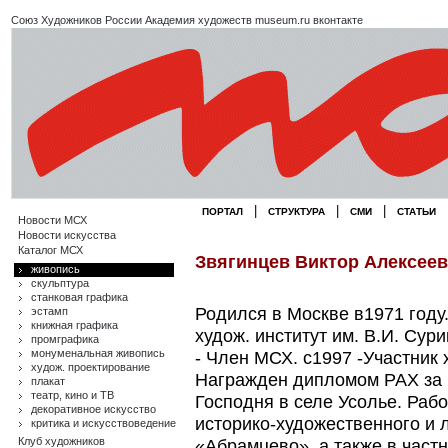
Союз Художников России
Академия художеств
museum.ru
вконтакте
|
|
|
ПОРТАЛ
СТРУКТУРА
СМИ
СТАТЬИ
Новости МСХ
Новости искусства
Каталог МСХ
Звягинцев Виктор Алексее
живопись
скульптура
станковая графика
Родился в Москве в1971 году.
эстамп
книжная графика
худож. институт им. В.И. Сур
промграфика
монуменальная живопись
- Член МСХ. с1997 -Участник 
худож. проектирование
Награжден дипломом РАХ за 
плакат
театр, кино и ТВ
Господня в селе Усолье. Рабо
декоративное искусство
историко-художественного и 
критика и искусствоведение
Клуб художников
«Абрамцево», а также в част