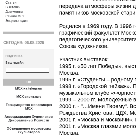
Статьи
передача атмосферы жизни д
Выставки
памятников московской стари
Документы
Секции МСХ
Энциклопедия
Родился в 1969 году. В 1996 
графический факультет Моско
педагогического университета
СЕГОДНЯ: 06.08.2026
Союза художников.
ПОДПИСКА
Участник выставок:
Ваш емайл:
1995 г. «50 лет Победы», выс
Москва.
1995 г. «Студенты – родному 
1998 г. «Городской пейзаж».
МСХ на telegram
музыкальном клубе «Форпост
МСХ вконтакте
1999 – 2000 гг. Молодежные в
Товарищество живописцев
2000 г. - "…Имени Твоему". В
МСХ
Рождества Христова, ЦДХ, Мо
Ассоциациация Художников
2001 г. «Москва и москвичи».
Декоративных Искусств
2001 г. «Москва глазами мол
Объединение московских
Москва.
скульпторов