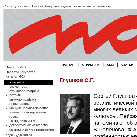
Союз Художников России
Академия художеств
museum.ru
вконтакте
|
|
|
ПОРТАЛ
СТРУКТУРА
СМИ
СТАТЬИ
Новости МСХ
Новости искусства
Каталог МСХ
Глушков С.Г.
живопись
скульптура
станковая графика
Сергей Глушков 
эстамп
книжная графика
реалистической 
промграфика
монуменальная живопись
многих великих м
худож. проектирование
культуры. Пейза
плакат
театр, кино и ТВ
напоминают об о
декоративное искусство
В.Поленова, Ф.А
критика и искусствоведение
Клуб художников
особенностью ма