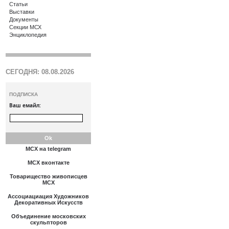
Статьи
Выставки
Документы
Секции МСХ
Энциклопедия
СЕГОДНЯ: 08.08.2026
ПОДПИСКА
Ваш емайл:
МСХ на telegram
МСХ вконтакте
Товарищество живописцев
МСХ
Ассоциациация Художников
Декоративных Искусств
Объединение московских
скульпторов