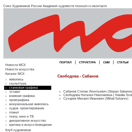
Союз Художников России
Академия художеств
museum.ru
вконтакте
|
|
|
ПОРТАЛ
СТРУКТУРА
СМИ
СТАТЬИ
Новости МСХ
Новости искусства
Каталог МСХ
Свободова - Сабанов
живопись
скульптура
станковая графика
Сабанов Степан Леонтьевич (Stepan Sabanov
эстамп
Свободова Наталья Николаевна ( Natalia Svo
книжная графика
Сухарев Михаил Иванович (Mihail Suharev)
промграфика
монуменальная живопись
худож. проектирование
плакат
театр, кино и ТВ
декоративное искусство
критика и искусствоведение
Клуб художников