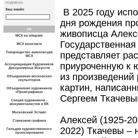
ПОДПИСКА
В 2025 году исп
Ваш емайл:
дня рождения пр
живописца Алекс
МСХ на telegram
Государственная
МСХ вконтакте
представляет ра
Товарищество живописцев
МСХ
приуроченную к 
Ассоциациация Художников
Декоративных Искусств
из произведений 
Объединение московских
скульпторов
картин, написанн
Объединение художников
«Промграфика»
Сергеем Ткачевы
Секция художников -
монументалистов в ВК
Московский Эстамп
Алексей (1925-20
Станковая графика
2022) Ткачевы –
Гильдия художественного
проектирования