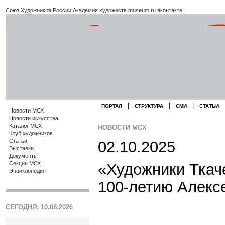
Союз Художников России
Академия художеств
museum.ru
вконтакте
|
|
|
ПОРТАЛ
СТРУКТУРА
СМИ
СТАТЬИ
Новости МСХ
Новости искусства
Каталог МСХ
НОВОСТИ МСХ
Клуб художников
Статьи
02.10.2025
Выставки
Документы
Секции МСХ
«Художники Ткаче
Энциклопедия
100-летию Алекс
СЕГОДНЯ: 10.08.2026