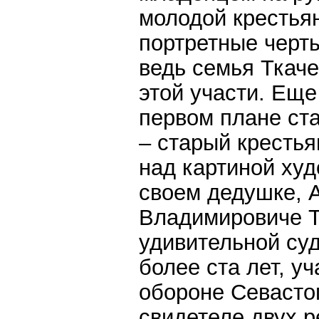
молодой крестья
портретные черт
ведь семья Ткач
этой участи. Ещ
первом плане ст
– старый крестья
над картиной ху
своем дедушке, 
Владимировиче Т
удивительной су
более ста лет, у
обороне Севасто
свидетеле двух 