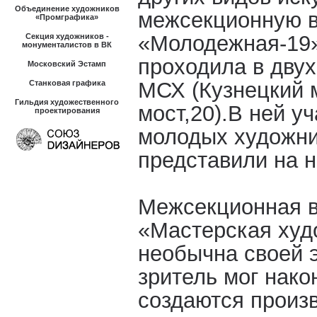
Объединение художников
межсекционную в
«Промграфика»
«Молодежная-19» 
Секция художников -
монументалистов в ВК
проходила в дву
Московский Эстамп
МСХ (Кузнецкий м
Станковая графика
Гильдия художественного
мост,20).В ней у
проектирования
молодых художни
представили на н
Межсекционная в
«Мастерская ху
необычна своей 
зритель мог нако
создаются произв