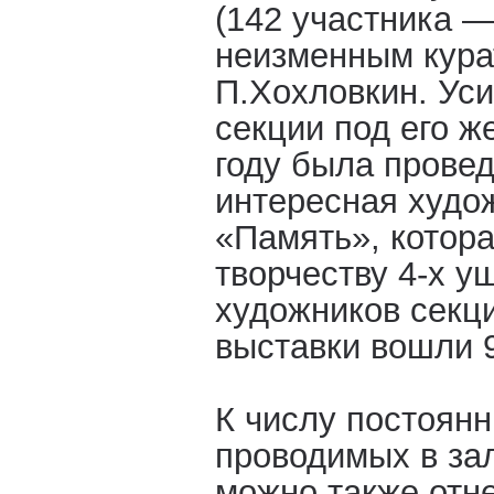
(142 участника —
неизменным кура
П.Хохловкин. Ус
секции под его ж
году была прове
интересная худо
«Память», котор
творчеству 4-х у
художников секц
выставки вошли 9
К числу постоянн
проводимых в зал
можно также отн