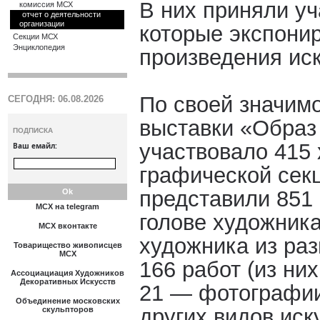
В них приняли уч
комиссия МСХ
oтчет о деятельности
организации
которые экспони
Секции МСХ
Энциклопедия
произведения иск
По своей значимо
СЕГОДНЯ: 06.08.2026
выставки «Образ 
ПОДПИСКА
участвовало 415
Ваш емайл:
графической секц
представили 851 
МСХ на telegram
голове художника
МСХ вконтакте
художника из ра
Товарищество живописцев
МСХ
166 работ (из ни
Ассоциациация Художников
Декоративных Искусств
21 — фотографии
Объединение московских
других видов иск
скульпторов