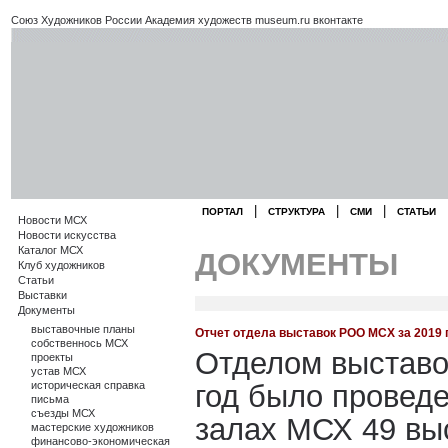
Союз Художников России
Академия художеств
museum.ru
вконтакте
|
|
|
ПОРТАЛ
СТРУКТУРА
СМИ
СТАТЬИ
Новости МСХ
Новости искусства
Каталог МСХ
ДОКУМЕНТЫ
Клуб художников
Статьи
Выставки
Документы
выставочные планы
Отчет отдела выставок РОО МСХ за 2019 
собственнось МСХ
Отделом выставо
проекты
устав МСХ
историческая справка
год было провед
письма
съезды МСХ
залах МСХ 49 вы
мастерские художников
финансово-экономическая