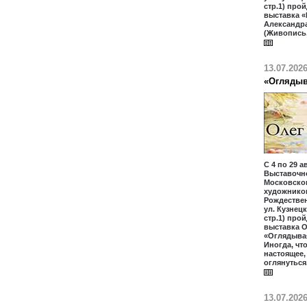
стр.1) про
выставка «
Александр
(Живопись,
13.07.202
«Оглядыв
С 4 по 29 а
Выставочн
Московско
художников
Рождественк
ул. Кузнецк
стр.1) про
выставка 
«Оглядыва
Иногда, чт
настоящее
оглянуться
13.07.202