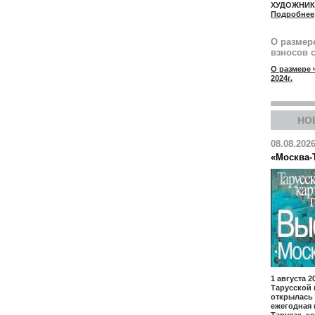
ХУДОЖНИ
Подробнее
О размер
взносов с
О размере 
2024г.
НО
08.08.202
«Москва-
1 августа 2
Тарусcкой 
открылась
ежегодная 