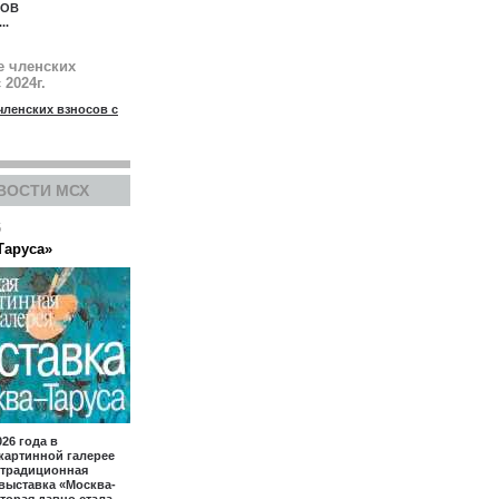
КОВ
...
е членских
 2024г.
членских взносов с
ВОСТИ МСХ
6
Таруса»
026 года в
картинной галерее
 традиционная
выставка «Москва-