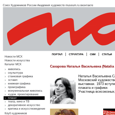
Союз Художников России
Академия художеств
museum.ru
вконтакте
|
|
|
ПОРТАЛ
СТРУКТУРА
СМИ
СТАТЬИ
Новости МСХ
Новости искусства
Каталог МСХ
Сахарова Наталья Васильевна (Natalia S
живопись
скульптура
Наталья Васильевна Са
станковая графика
Московский художестве
эстамп
книжная графика
выставках. 1973 вступ
промграфика
плаката и графики.
монуменальная живопись
Участница всесоюзных,
худож. проектирование
плакат
театр, кино и ТВ
декоративное искусство
критика и искусствоведение
Клуб художников