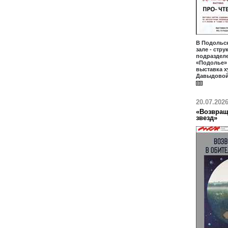
В Подольс
зале - стр
подраздел
«Подолье» 
выставка 
Давыдовой
20.07.202
«Возвращ
звезд»