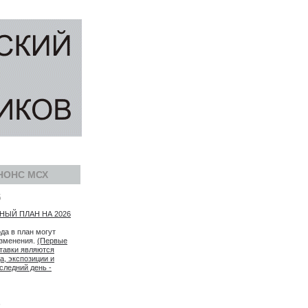
НОНС МСХ
5
ЫЙ ПЛАН НА 2026
ода в план могут
изменения.
(Первые
тавки являются
а, экспозиции и
следний день -