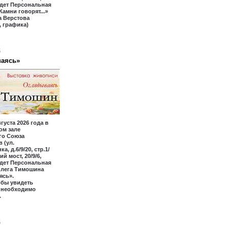
йдет Персональная
Камни говорят...»
а Верстова
 графика)
6
аясь»
вгуста 2026 года в
ом зале
го Союза
 (ул.
а, д.6/9/20, стр.1/
ий мост, 20/9/6,
йдет Персональная
Олега Тимошина
ясь».
обы увидеть
, необходимо
.
6