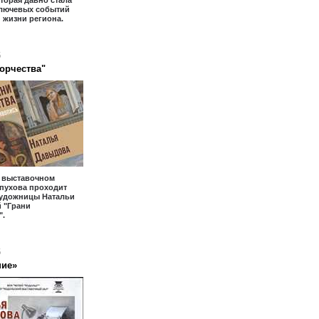
оторая давно стала
ключевых событий
 жизни региона.
6
ворчества"
- выставочном
пухова проходит
художницы Натальи
 "Грани
".
6
ние»