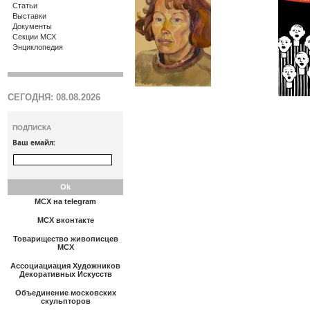
Статьи
Выставки
Документы
Секции МСХ
Энциклопедия
СЕГОДНЯ: 08.08.2026
ПОДПИСКА
Ваш емайл:
МСХ на telegram
МСХ вконтакте
Товарищество живописцев
МСХ
Ассоциациация Художников
Декоративных Искусств
Объединение московских
скульпторов