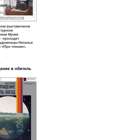
ком выставочном
уктурном
ении Музея
- проходит
художницы Натальи
 «Про-чтение».
6
ение в обитель