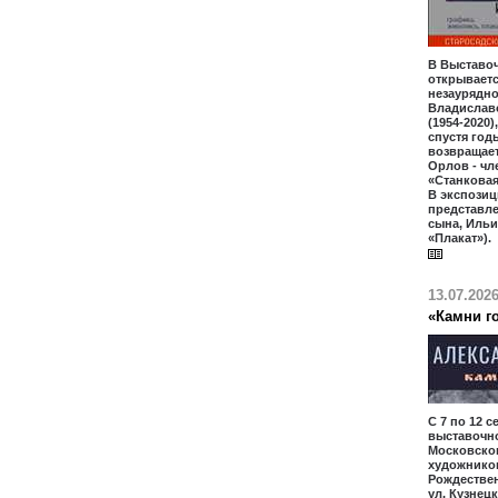
В Выставо
открываетс
незаурядно
Владислав
(1954-2020)
спустя год
возвращает
Орлов - чл
«Станкова
В экспозиц
представл
сына, Ильи
«Плакат»).
13.07.202
«Камни го
С 7 по 12 с
выставочн
Московско
художников
Рождественк
ул. Кузнецк