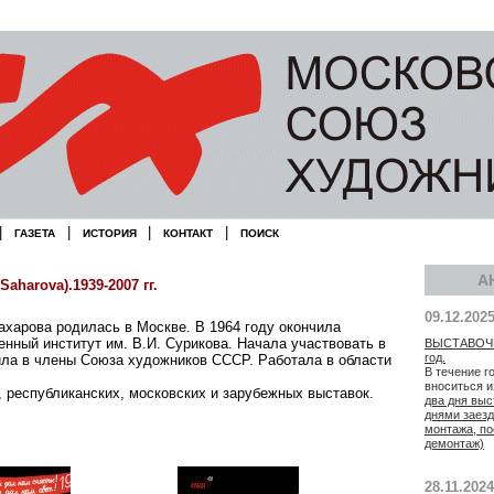
|
|
|
|
ГАЗЕТА
ИСТОРИЯ
КОНТАКТ
ПОИСК
А
aharova).1939-2007 гг.
09.12.202
харова родилась в Москве. В 1964 году окончила
нный институт им. В.И. Сурикова. Начала участвовать в
ВЫСТАВОЧН
год.
ила в члены Союза художников СССР. Работала в области
В течение г
вноситься 
 республиканских, московских и зарубежных выставок.
два дня выс
днями заезд
монтажа, по
демонтаж)
28.11.2024