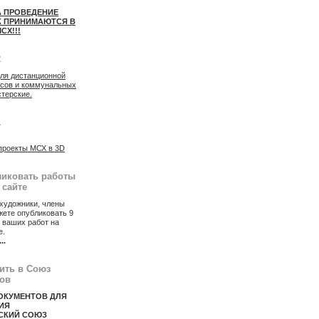
А ПРОВЕДЕНИЕ
 ПРИНИМАЮТСЯ В
СХ!!!
2
для дистанционной
осов и коммунальных
стерские.
1
проекты МСХ в 3D
ликовать работы
 сайте
художники, члены
ете опубликовать 9
 ваших работ на
е.
...
пить в Союз
ов
ОКУМЕНТОВ ДЛЯ
ИЯ
СКИЙ СОЮЗ