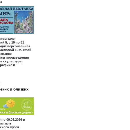
р»
ном зале,
й 5, с 19 по 31
одит персональная
асловой Е. М. «Мой
ыставке
ены произведения
 в скульптуре,
графике и
6
еких и близких
6 по 09.08.2026 в
ом зале
ского музея