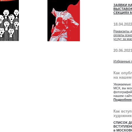
ЗАЯВКИ Н
ВЫСТАВОК
СЕКЦИЯХ М
18.04.202
Реквизиты 
оплаты взн
услуг за ма
20.06.202
Избранные 
Как опуб
на нашем
Уважаемые 
МСХ, вы мож
фотографий
нашем сайт
Подробнее
Как всту
художник
СПИСОК Д
ВСТУПЛЕН
в МОСКОВ