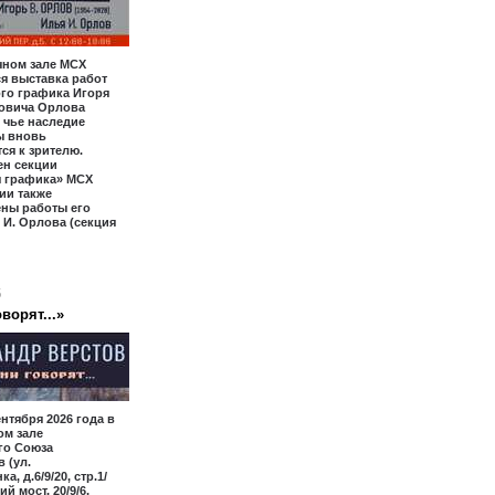
чном зале МСХ
я выставка работ
го графика Игоря
овича Орлова
, чье наследие
ы вновь
ся к зрителю.
ен секции
я графика» МСХ
ии также
ены работы его
 И. Орлова (секция
6
ворят...»
ентября 2026 года в
ом зале
го Союза
 (ул.
а, д.6/9/20, стр.1/
ий мост, 20/9/6,