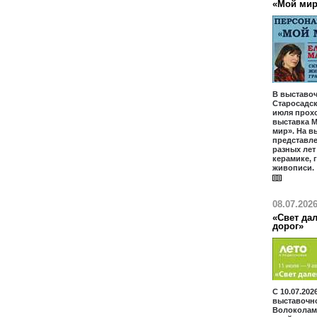
«Мой ми
В выставоч
Старосадски
июля прох
выставка М
мир». На в
представл
разных лет
керамике, 
живописи.
08.07.202
«Свет дал
дорог»
С 10.07.202
выставочн
Волоколам