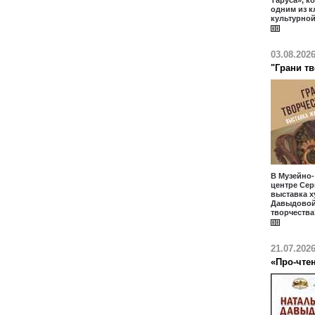
Таруса», к
одним из 
культурной
03.08.202
"Грани т
В Музейно
центре Сер
выставка 
Давыдовой
творчества
21.07.202
«Про-чте