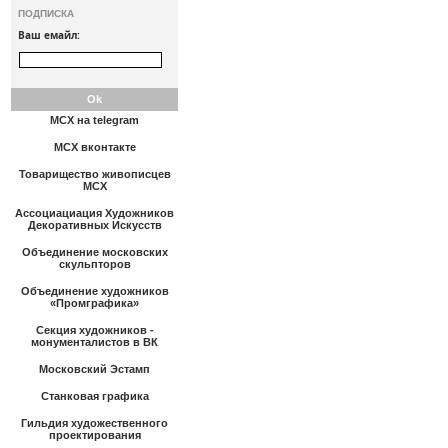
ПОДПИСКА
Ваш емайл:
МСХ на telegram
МСХ вконтакте
Товарищество живописцев
МСХ
Ассоциациация Художников
Декоративных Искусств
Объединение московских
скульпторов
Объединение художников
«Промграфика»
Секция художников -
монументалистов в ВК
Московский Эстамп
Станковая графика
Гильдия художественного
проектирования