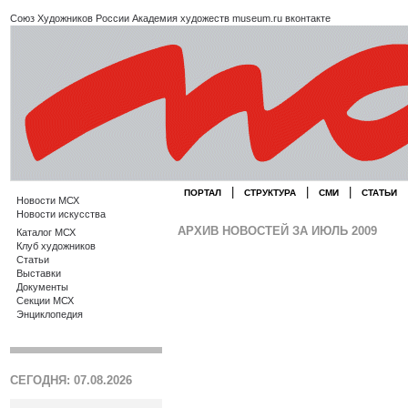
Союз Художников России
Академия художеств
museum.ru
вконтакте
|
|
|
ПОРТАЛ
СТРУКТУРА
СМИ
СТАТЬИ
Новости МСХ
Новости искусства
АРХИВ НОВОСТЕЙ ЗА ИЮЛЬ 2009
Каталог МСХ
Клуб художников
Статьи
Выставки
Документы
Секции МСХ
Энциклопедия
СЕГОДНЯ: 07.08.2026