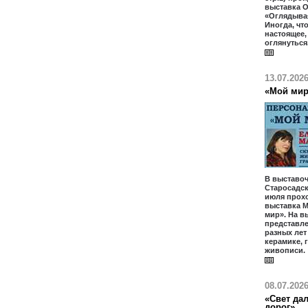
выставка 
«Оглядыва
Иногда, чт
настоящее
оглянуться
13.07.202
«Мой ми
В выставоч
Старосадски
июля прох
выставка М
мир». На в
представл
разных лет
керамике, 
живописи.
08.07.202
«Свет дал
дорог»