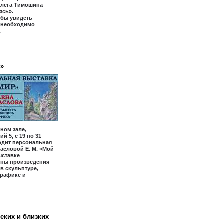
Олега Тимошина
ясь».
обы увидеть
, необходимо
.
6
р»
ном зале,
й 5, с 19 по 31
одит персональная
асловой Е. М. «Мой
ыставке
ены произведения
 в скульптуре,
графике и
6
еких и близких