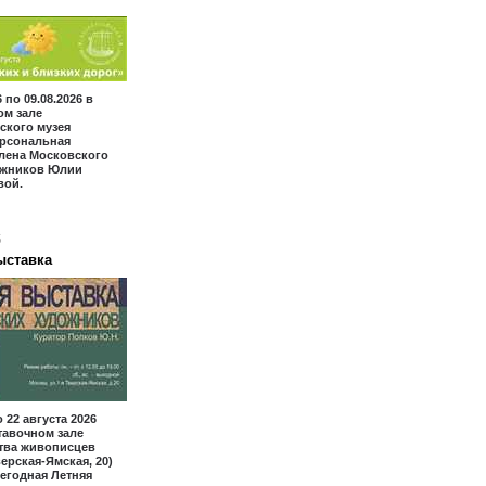
6 по 09.08.2026 в
ом зале
ского музея
ерсональная
лена Московского
ожников Юлии
вой.
6
ыставка
 22 августа 2026
тавочном зале
тва живописцев
верская-Ямская, 20)
егодная Летняя