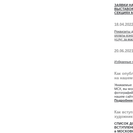
ЗАЯВКИ Н
ВЫСТАВОК
СЕКЦИЯХ М
18.04.202
Реквизиты 
оплаты взн
услуг за ма
20.06.202
Избранные 
Как опуб
на нашем
Уважаемые 
МСХ, вы мож
фотографий
нашем сайт
Подробнее
Как всту
художник
СПИСОК Д
ВСТУПЛЕН
в МОСКОВ