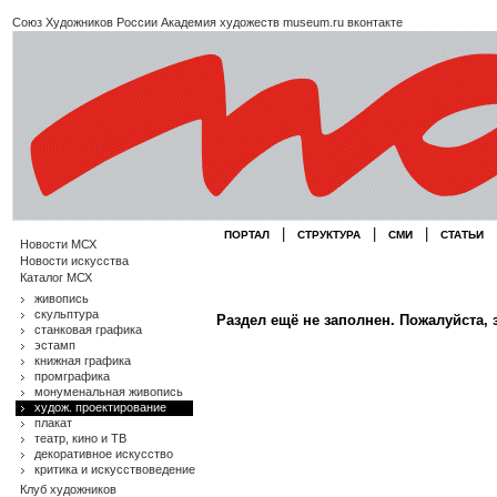
Союз Художников России
Академия художеств
museum.ru
вконтакте
|
|
|
ПОРТАЛ
СТРУКТУРА
СМИ
СТАТЬИ
Новости МСХ
Новости искусства
Каталог МСХ
живопись
скульптура
Раздел ещё не заполнен. Пожалуйста, 
станковая графика
эстамп
книжная графика
промграфика
монуменальная живопись
худож. проектирование
плакат
театр, кино и ТВ
декоративное искусство
критика и искусствоведение
Клуб художников