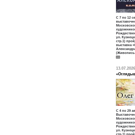
С 7 по 12 с
выставочн
Московско
художников
Рождественк
ул. Кузнецк
стр.1) про
выставка «
Александр
(Живопись,
13.07.202
«Оглядыв
С 4 по 29 а
Выставочн
Московско
художников
Рождественк
ул. Кузнецк
стр.1) про