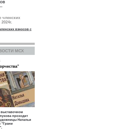
КОВ
...
е членских
 2024г.
членских взносов с
ВОСТИ МСХ
6
ворчества"
- выставочном
пухова проходит
художницы Натальи
 "Грани
".