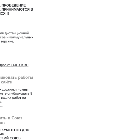
А ПРОВЕДЕНИЕ
 ПРИНИМАЮТСЯ В
СХ!!!
2
для дистанционной
осов и коммунальных
стерские.
1
проекты МСХ в 3D
ликовать работы
 сайте
художники, члены
ете опубликовать 9
 ваших работ на
е.
...
пить в Союз
ов
ОКУМЕНТОВ ДЛЯ
ИЯ
СКИЙ СОЮЗ