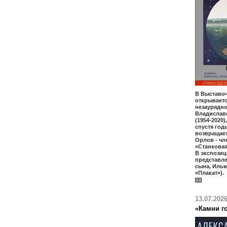
В Выставо
открываетс
незаурядно
Владислав
(1954-2020)
спустя год
возвращает
Орлов - чл
«Станкова
В экспозиц
представл
сына, Ильи
«Плакат»).
13.07.202
«Камни го