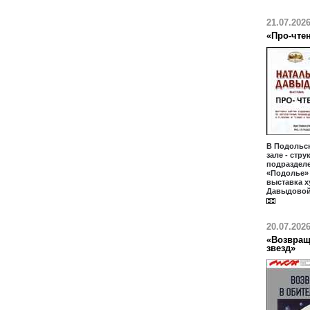
21.07.202
«Про-чте
В Подольс
зале - стр
подраздел
«Подолье» 
выставка 
Давыдовой
20.07.202
«Возвращ
звезд»