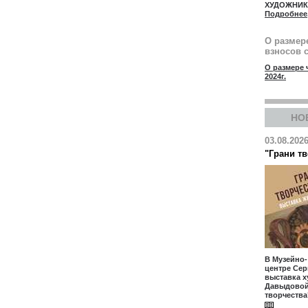
ХУДОЖНИ
Подробнее
О размер
взносов с
О размере 
2024г.
НО
03.08.202
"Грани т
В Музейно
центре Сер
выставка 
Давыдовой
творчества