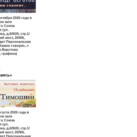
ентября 2026 года в
ом зале
го Союза
 (ул.
а, д.6/9/20, стр.1/
ий мост, 20/9/6,
йдет Персональная
Камни говорят...»
а Верстова
 графика)
6
аясь»
вгуста 2026 года в
ом зале
го Союза
 (ул.
а, д.6/9/20, стр.1/
ий мост, 20/9/6,
йдет Персональная