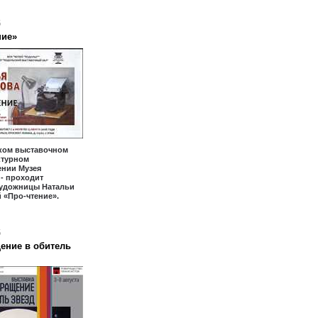
6
ние»
ком выставочном
уктурном
ении Музея
- проходит
художницы Натальи
 «Про-чтение».
6
ение в обитель