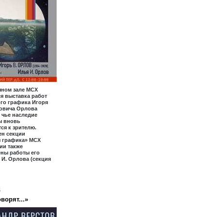
чном зале МСХ
я выставка работ
го графика Игоря
овича Орлова
, чье наследие
ы вновь
ся к зрителю.
ен секции
я графика» МСХ
ии также
ены работы его
 И. Орлова (секция
6
ворят...»