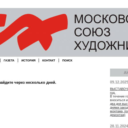
|
|
|
|
ГАЗЕТА
ИСТОРИЯ
КОНТАКТ
ПОИСК
А
09.12.202
зайдите через несколько дней.
ВЫСТАВОЧН
год.
В течение г
вноситься 
два дня выс
днями заезд
монтажа, по
демонтаж)
28.11.2024