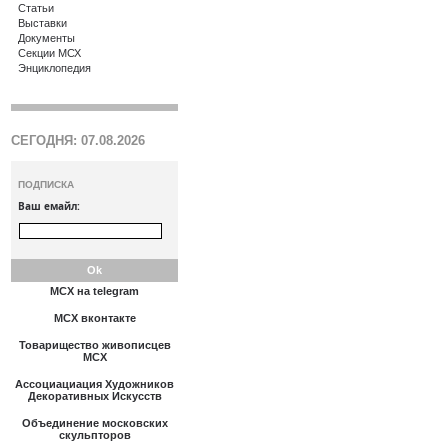
Статьи
Выставки
Документы
Секции МСХ
Энциклопедия
СЕГОДНЯ: 07.08.2026
ПОДПИСКА
Ваш емайл:
МСХ на telegram
МСХ вконтакте
Товарищество живописцев
МСХ
Ассоциациация Художников
Декоративных Искусств
Объединение московских
скульпторов