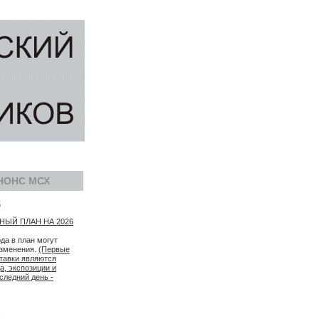
НОНС МСХ
5
ЫЙ ПЛАН НА 2026
ода в план могут
изменения.
(Первые
тавки являются
а, экспозиции и
следний день -