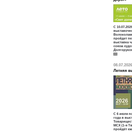
С 10.07.202
выставочн
Волоколам
пройдет п
выставка ч
союза худ
Долгоруко
08.07.202
Летняя в
С 6 июля по
года в выс
Товарищес
МСХ (1-я Т
пройдёт еж