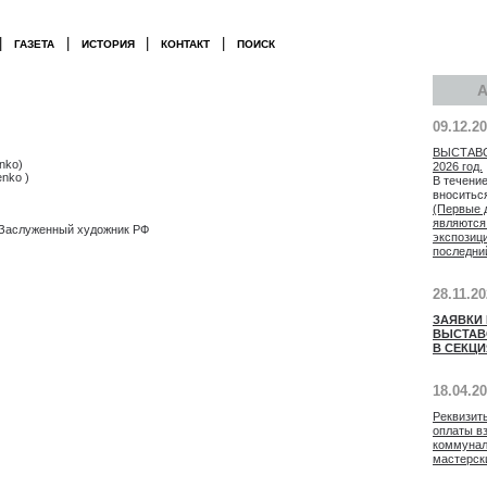
|
|
|
|
ГАЗЕТА
ИСТОРИЯ
КОНТАКТ
ПОИСК
09.12.2
ВЫСТАВ
nko)
2026 год.
nko )
В течение
вноситьс
(Первые 
являются
. Заслуженный художник РФ
экспозиц
последни
28.11.2
ЗАЯВКИ
ВЫСТАВ
В СЕКЦИ
18.04.2
Реквизит
оплаты в
коммунал
мастерск