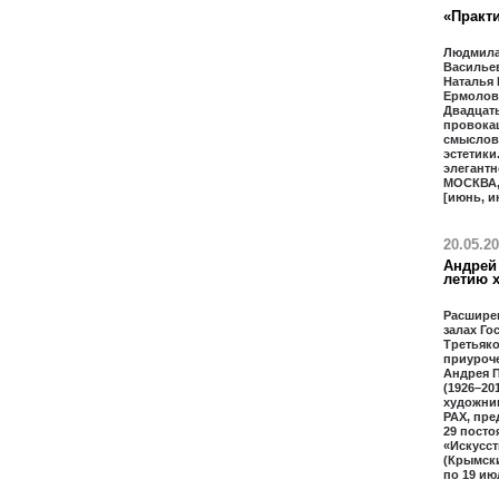
«Практи
Людмила
Василье
Наталья
Ермолова
Двадцать
провока
смыслов
эстетики
элегантн
МОСКВА,
[июнь, и
20.05.2
Андрей 
летию 
Расшире
залах Го
Третьяко
приуроче
Андрея П
(1926–20
художник
РАХ, пре
29 посто
«Искусст
(Крымски
по 19 ию