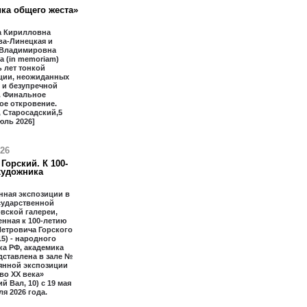
ка общего жеста»
 Кирилловна
ва-Линецкая и
 Владимировна
 (in memoriam)
 лет тонкой
ции, неожиданных
 и безупречной
. Финальное
ое откровение.
 Старосадский,5
юль 2026]
026
Горский. К 100-
художника
нная экспозиции в
сударственной
вской галереи,
нная к 100-летию
етровича Горского
15) - народного
а РФ, академика
дставлена в зале №
янной экспозиции
во ХХ века»
й Вал, 10) с 19 мая
ля 2026 года.