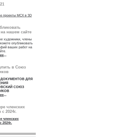
021
е проекты МСХ в 3D
убликовать
 на нашем сайте
е художники, члены
можете опубликовать
афий ваших работ на
йте.
ее
...
упить в Союз
иков
 ДОКУМЕНТОВ ДЛЯ
ЕНИЯ
ОВСКИЙ СОЮЗ
ИКОВ
ее
...
ере членских
 с 2024г.
е членских
с 2024г.