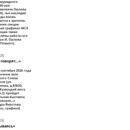
заурядного
 Игоря
авовича Орлова
20), чье наследие
оды вновь
ется к зрителю.
член секции
вая графика» МСХ
иции также
влены работы его
ьи И. Орлова
«Плакат»).
026
говорят...»
2 сентября 2026 года
очном зале
кого Союза
ов (ул.
нка, д.6/9/20,
 Кузнецкий мост,
тр.1) пройдет
льная выставка
оворят...»
дра Верстова
сь, графика)
026
ываясь»