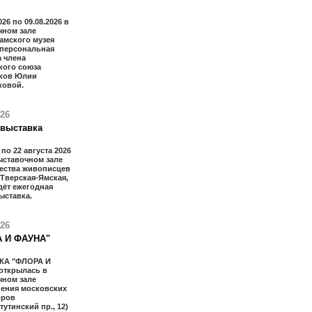
026 по 09.08.2026 в
чном зале
амского музея
 персональная
 члена
кого союза
ков Юлии
ковой.
026
 выставка
 по 22 августа 2026
ыставочном зале
ества живописцев
 Тверская-Ямская,
дёт ежегодная
ыставка.
026
 И ФАУНА"
КА "ФЛОРА И
открылась в
чном зале
ения московских
оров
тутинский пр., 12)