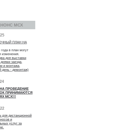
АНОНС МСХ
025
ОЧНЫЙ ПЛАН НА
 года в план могут
я изменения.
два дня выставки
 днями заезда,
ии и монтажа,
й день - демонтаж)
024
 НА ПРОВЕДЕНИЕ
ОК ПРИНИМАЮТСЯ
ЯХ МСХ!!!
022
ы для дистанционной
зносов и
ьных услуг за
ие.