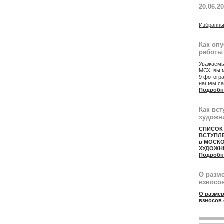
20.06.2
Избранны
Как оп
работы
Уважаемы
МСХ, вы 
9 фотогр
нашем са
Подробн
Как вст
художн
СПИСОК
ВСТУПЛ
в МОСК
ХУДОЖН
Подробн
О разм
взносов
О размер
взносов 