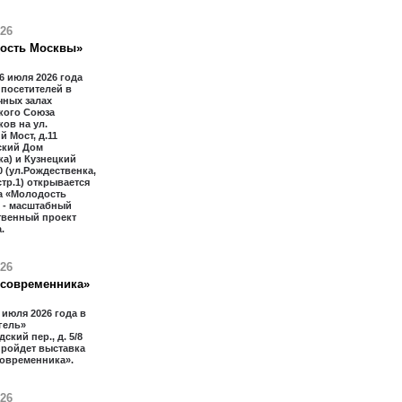
026
ость Москвы»
16 июля 2026 года
 посетителей в
чных залах
кого Союза
ов на ул.
й Мост, д.11
ский Дом
а) и Кузнецкий
20 (ул.Рождественка,
 стр.1) открывается
а «Молодость
 - масштабный
твенный проект
.
026
 современника»
1 июля 2026 года в
гель»
ский пер., д. 5/8
 пройдет выставка
современника».
026