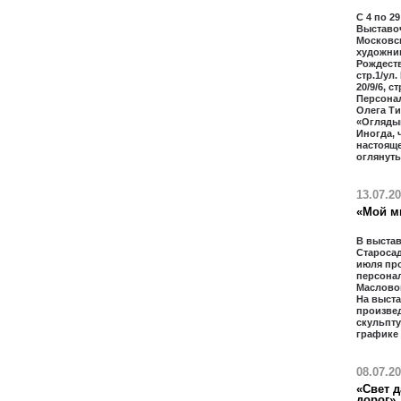
С 4 по 29
Выставо
Московс
художник
Рождестве
стр.1/ул.
20/9/6, с
Персона
Олега Т
«Огляды
Иногда, 
настоящ
оглянуть
13.07.2
«Мой м
В выстав
Старосад
июля пр
персона
Масловой
На выст
произвед
скульпту
графике
08.07.2
«Свет д
дорог»