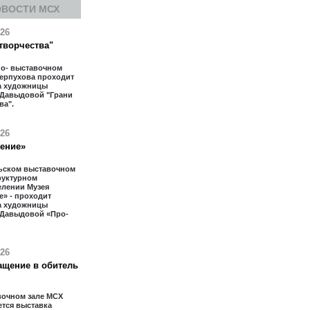
ОВОСТИ МСХ
026
творчества"
но- выставочном
Серпухова проходит
а художницы
 Давыдовой "Грани
ва".
026
тение»
ьском выставочном
труктурном
елении Музея
» - проходит
а художницы
 Давыдовой «Про-
026
ащение в обитель
вочном зале МСХ
тся выставка