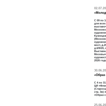
02.07.2
«Молод
С 09 по 
для всех
выставо
Московс
художник
Кузнецки
(Москов
художник
мост, д.
д.6/9/20,
Выставк
Москвы»
художес
2026 года
30.06.2
«Образ
С 4 по 3
ЦИ «Фли
(Старосад
стр. 3в)
«Образ 
25.06.2