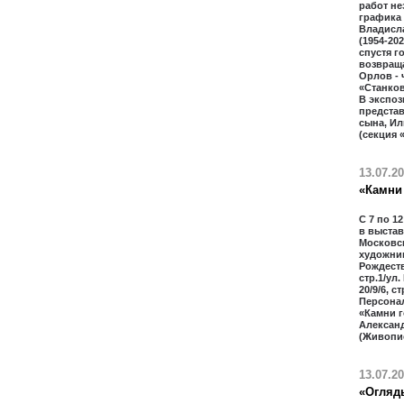
работ не
графика
Владисл
(1954-20
спустя г
возвраща
Орлов - 
«Станко
В экспоз
предста
сына, Ил
(секция 
13.07.2
«Камни 
С 7 по 1
в выстав
Московс
художник
Рождестве
стр.1/ул.
20/9/6, с
Персона
«Камни г
Алексан
(Живопи
13.07.2
«Огляд