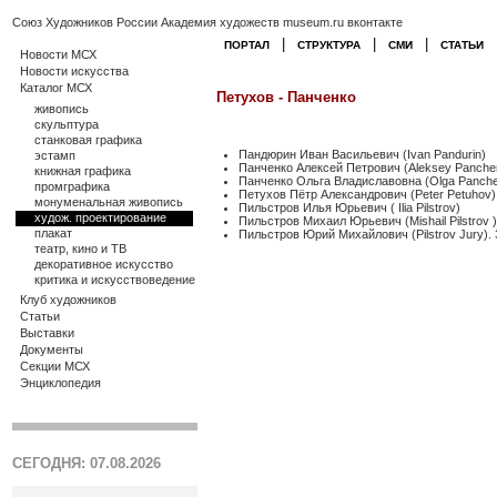
Союз Художников России
Академия художеств
museum.ru
вконтакте
|
|
|
ПОРТАЛ
СТРУКТУРА
СМИ
СТАТЬИ
Новости МСХ
Новости искусства
Каталог МСХ
Петухов - Панченко
живопись
скульптура
станковая графика
Пандюрин Иван Васильевич (Ivan Pandurin)
эстамп
Панченко Алексей Петрович (Aleksey Panche
книжная графика
Панченко Ольга Владиславовна (Olga Panche
промграфика
Петухов Пётр Александрович (Peter Petuhov)
монуменальная живопись
Пильстров Илья Юрьевич ( Ilia Pilstrov)
худож. проектирование
Пильстров Михаил Юрьевич (Mishail Pilstrov )
плакат
Пильстров Юрий Михайлович (Pilstrov Jury)
театр, кино и ТВ
декоративное искусство
критика и искусствоведение
Клуб художников
Статьи
Выставки
Документы
Секции МСХ
Энциклопедия
СЕГОДНЯ: 07.08.2026