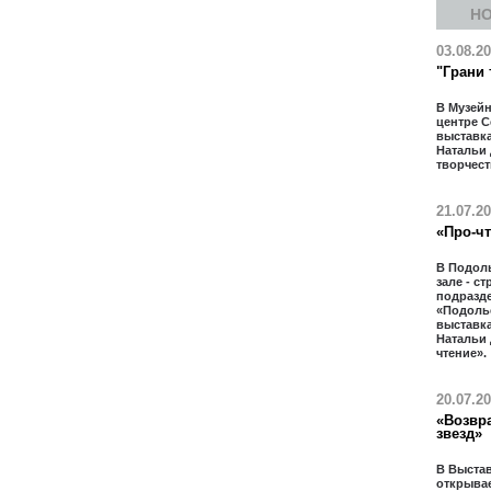
Н
03.08.2
"Грани 
В Музей
центре 
выставк
Натальи
творчест
21.07.2
«Про-ч
В Подол
зале - с
подразд
«Подолье
выставк
Натальи
чтение».
20.07.2
«Возвр
звезд»
В Выста
открывае