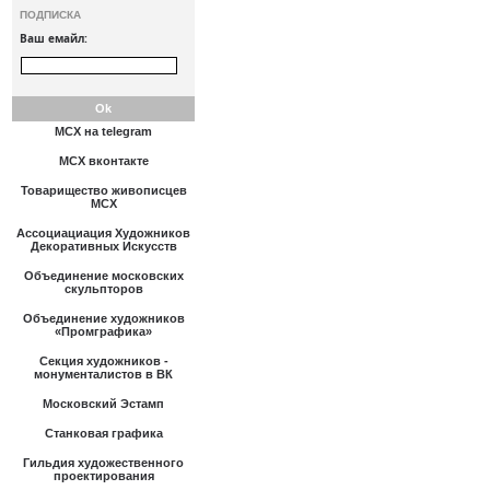
ПОДПИСКА
Ваш емайл:
МСХ на telegram
МСХ вконтакте
Товарищество живописцев
МСХ
Ассоциациация Художников
Декоративных Искусств
Объединение московских
скульпторов
Объединение художников
«Промграфика»
Секция художников -
монументалистов в ВК
Московский Эстамп
Станковая графика
Гильдия художественного
проектирования