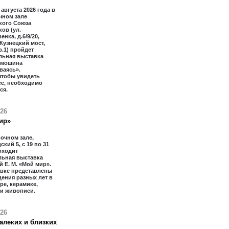
 августа 2026 года в
чном зале
кого Союза
ов (ул.
нка, д.6/9/20,
 Кузнецкий мост,
тр.1) пройдет
льная выставка
имошина
ваясь».
чтобы увидеть
ее, необходимо
ся.
026
ир»
очном зале,
ский 5, с 19 по 31
оходит
льная выставка
 Е. М. «Мой мир».
авке представлены
ения разных лет в
ре, керамике,
 и живописи.
026
алеких и близких