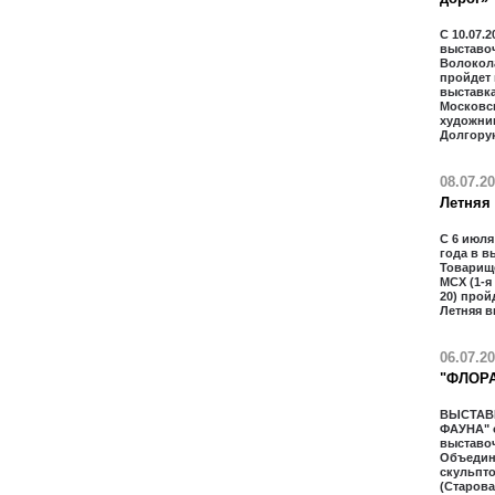
С 10.07.2
выставо
Волокол
пройдет
выставка
Московс
художни
Долгору
08.07.2
Летняя
С 6 июля
года в в
Товарищ
МСХ (1-я
20) прой
Летняя в
06.07.2
"ФЛОРА
ВЫСТАВ
ФАУНА" 
выставо
Объедин
скульпт
(Старова