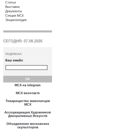
Статьи
Выставки
Документы
Секции МСХ
Энциклопедия
СЕГОДНЯ: 07.08.2026
ПОДПИСКА
Ваш емайл:
МСХ на telegram
МСХ вконтакте
Товарищество живописцев
МСХ
Ассоциациация Художников
Декоративных Искусств
Объединение московских
скульпторов