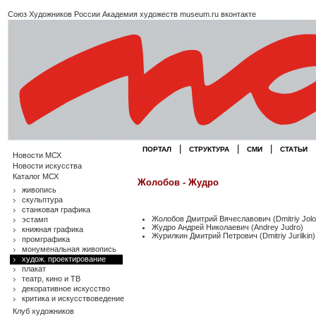
Союз Художников России
Академия художеств
museum.ru
вконтакте
|
|
|
ПОРТАЛ
СТРУКТУРА
СМИ
СТАТЬИ
Новости МСХ
Новости искусства
Каталог МСХ
Жолобов - Жудро
живопись
скульптура
станковая графика
Жолобов Дмитрий Вячеславович (Dmitriy Jolo
эстамп
Жудро Андрей Николаевич (Andrey Judro)
книжная графика
Журилкин Дмитрий Петрович (Dmitriy Jurilkin)
промграфика
монуменальная живопись
худож. проектирование
плакат
театр, кино и ТВ
декоративное искусство
критика и искусствоведение
Клуб художников