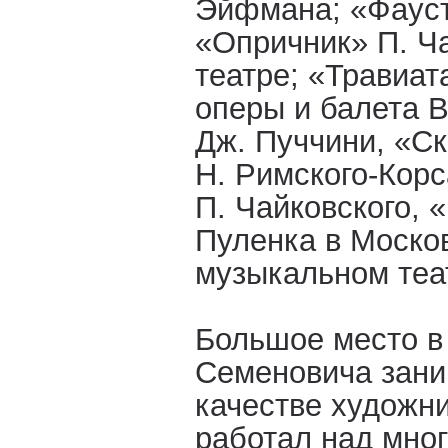
Эйфмана; «Фауст
«Опричник» П. Ч
театре; «Травиат
оперы и балета 
Дж. Пуччини, «Ск
Н. Римского-Корс
П. Чайковского, 
Пуленка в Моско
музыкальном теат
Большое место в
Семеновича зани
качестве художн
работал над мно