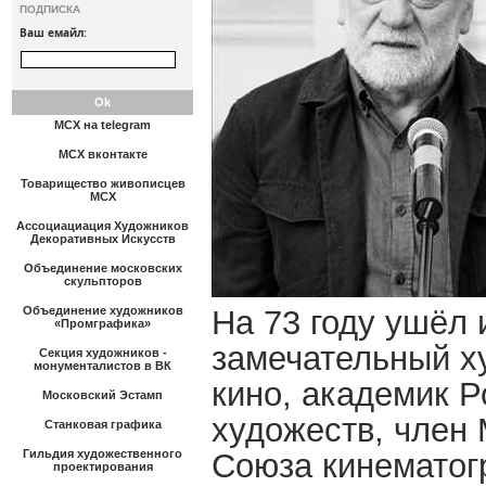
ПОДПИСКА
Ваш емайл:
МСХ на telegram
МСХ вконтакте
Товарищество живописцев
МСХ
Ассоциациация Художников
Декоративных Искусств
Объединение московских
скульпторов
Объединение художников
На 73 году ушёл 
«Промграфика»
замечательный х
Секция художников -
монументалистов в ВК
кино, академик 
Московский Эстамп
художеств, член 
Станковая графика
Гильдия художественного
Союза кинематог
проектирования