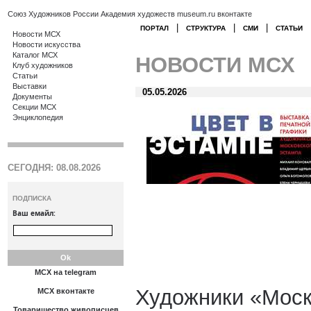
Союз Художников России
Академия художеств
museum.ru
вконтакте
|
|
|
ПОРТАЛ
СТРУКТУРА
СМИ
СТАТЬИ
Новости МСХ
Новости искусства
Каталог МСХ
НОВОСТИ МСХ
Клуб художников
Статьи
Выставки
05.05.2026
Документы
Секции МСХ
Энциклопедия
СЕГОДНЯ: 08.08.2026
ПОДПИСКА
Ваш емайл:
МСХ на telegram
Художники «Моск
МСХ вконтакте
Товарищество живописцев