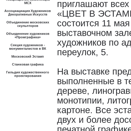
приглашают всех
МСХ
«ЦВЕТ В ЭСТАМП
Ассоциациация Художников
Декоративных Искусств
состоится 11 мая 
Объединение московских
скульпторов
выставочном зал
Объединение художников
«Промграфика»
художников по а
Секция художников -
монументалистов в ВК
переулок, 5.
Московский Эстамп
Станковая графика
На выставке пре
Гильдия художественного
проектирования
выполненные в т
дереве, линограв
монотипии, лито
картоне. Все эст
двух и более дос
печатной график