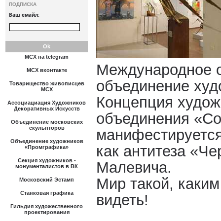
ПОДПИСКА
Ваш емайл:
МСХ на telegram
Международное 
МСХ вконтакте
объединение ху
Товарищество живописцев
МСХ
Концепция худож
Ассоциациация Художников
Декоративных Искусств
объединения «Со
Объединение московских
скульпторов
манифестируется
Объединение художников
как антитеза «Че
«Промграфика»
Секция художников -
Малевича.
монументалистов в ВК
Мир такой, каки
Московский Эстамп
Станковая графика
видеть!
Гильдия художественного
проектирования