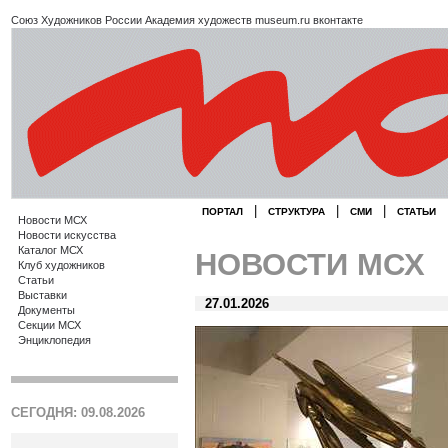
Союз Художников России
Академия художеств
museum.ru
вконтакте
|
|
|
ПОРТАЛ
СТРУКТУРА
СМИ
СТАТЬИ
Новости МСХ
Новости искусства
Каталог МСХ
НОВОСТИ МСХ
Клуб художников
Статьи
Выставки
27.01.2026
Документы
Секции МСХ
Энциклопедия
СЕГОДНЯ: 09.08.2026