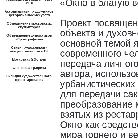
«Окно в благую в
МСХ
Ассоциациация Художников
Декоративных Искусств
Проект посвящен
Объединение московских
скульпторов
объекта и духовн
Объединение художников
«Промграфика»
основной темой 
Секция художников -
современного чел
монументалистов в ВК
Московский Эстамп
передача личного
Станковая графика
автора, использ
Гильдия художественного
проектирования
урбанистических
для передачи са
преобразование 
взятых из рестав
Окно как средств
мира горнего и в