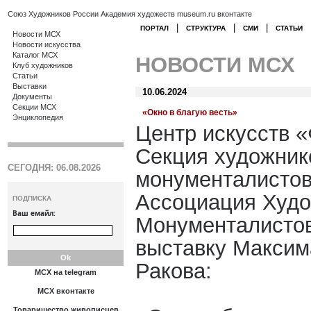
Союз Художников России
Академия художеств
museum.ru
вконтакте
|
|
|
ПОРТАЛ
СТРУКТУРА
СМИ
СТАТЬИ
Новости МСХ
Новости искусства
Каталог МСХ
НОВОСТИ МСХ
Клуб художников
Статьи
Выставки
10.06.2024
Документы
Секции МСХ
«Окно в благую весть»
Энциклопедия
Центр искусств «
Секция художни
СЕГОДНЯ: 06.08.2026
монументалисто
Ассоциация Худ
ПОДПИСКА
Ваш емайл:
Монументалистов
выставку Максим
Ракова:
МСХ на telegram
МСХ вконтакте
Товарищество живописцев