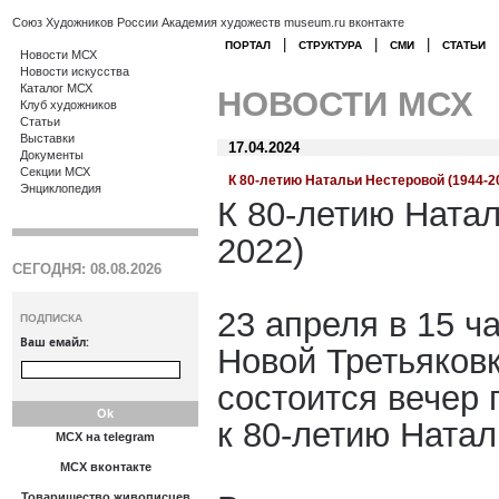
Союз Художников России
Академия художеств
museum.ru
вконтакте
|
|
|
ПОРТАЛ
СТРУКТУРА
СМИ
СТАТЬИ
Новости МСХ
Новости искусства
Каталог МСХ
НОВОСТИ МСХ
Клуб художников
Статьи
Выставки
17.04.2024
Документы
Секции МСХ
К 80-летию Натальи Нестеровой (1944-2
Энциклопедия
К 80-летию Натал
2022)
СЕГОДНЯ: 08.08.2026
23 апреля в 15 ч
ПОДПИСКА
Ваш емайл:
Новой Третьяков
состоится вечер
к 80-летию Натал
МСХ на telegram
МСХ вконтакте
Товарищество живописцев