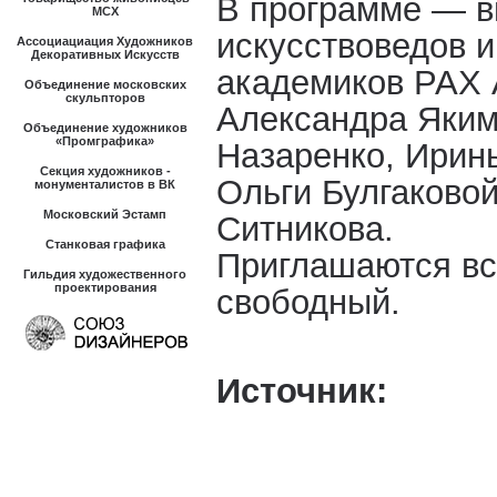
В программе — в
МСХ
искусствоведов и
Ассоциациация Художников
Декоративных Искусств
академиков РАХ 
Объединение московских
скульпторов
Александра Яким
Объединение художников
«Промграфика»
Назаренко, Ирин
Секция художников -
Ольги Булгаково
монументалистов в ВК
Московский Эстамп
Ситникова.
Станковая графика
Приглашаются в
Гильдия художественного
проектирования
свободный.
Источник: