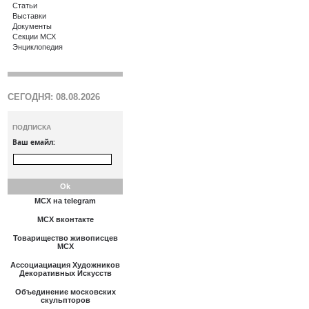
Статьи
Выставки
Документы
Секции МСХ
Энциклопедия
СЕГОДНЯ: 08.08.2026
ПОДПИСКА
Ваш емайл:
МСХ на telegram
МСХ вконтакте
Товарищество живописцев
МСХ
Ассоциациация Художников
Декоративных Искусств
Объединение московских
скульпторов