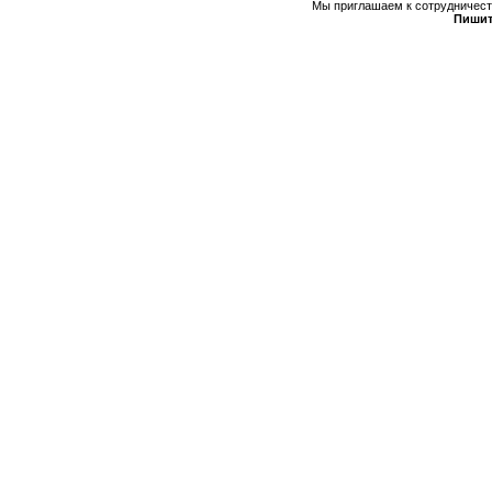
Мы приглашаем к сотрудничеств
Пишит