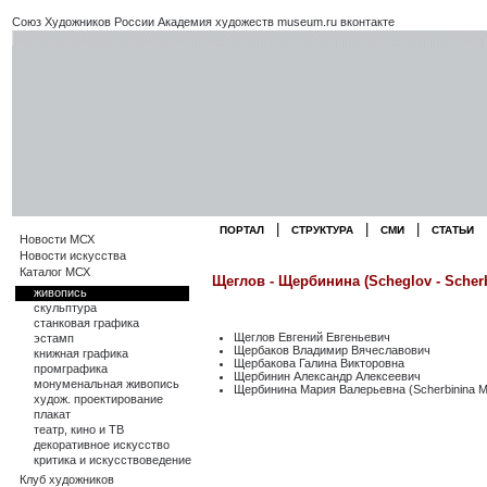
Союз Художников России
Академия художеств
museum.ru
вконтакте
|
|
|
ПОРТАЛ
СТРУКТУРА
СМИ
СТАТЬИ
Новости МСХ
Новости искусства
Каталог МСХ
Щеглов - Щербинина (Scheglov - Scherb
живопись
скульптура
станковая графика
Щеглов Евгений Евгеньевич
эстамп
Щербаков Владимир Вячеславович
книжная графика
Щербакова Галина Викторовна
промграфика
Щербинин Александр Алексеевич
монуменальная живопись
Щербинина Мария Валерьевна (Scherbinina M
худож. проектирование
плакат
театр, кино и ТВ
декоративное искусство
критика и искусствоведение
Клуб художников