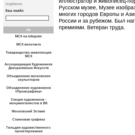
иллюстратор и живописец-пор
ПОДПИСКА
Русском музее, Музее изобраз
Ваш емайл:
многих городов Европы и Азии
России и за рубежом. Был н
премиями. Ветеран труда.
МСХ на telegram
МСХ вконтакте
Товарищество живописцев
МСХ
Ассоциациация Художников
Декоративных Искусств
Объединение московских
скульпторов
Объединение художников
«Промграфика»
Секция художников -
монументалистов в ВК
Московский Эстамп
Станковая графика
Гильдия художественного
проектирования