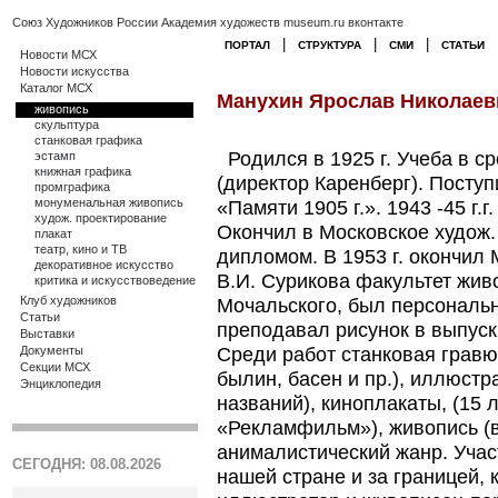
Союз Художников России
Академия художеств
museum.ru
вконтакте
|
|
|
ПОРТАЛ
СТРУКТУРА
СМИ
СТАТЬИ
Новости МСХ
Новости искусства
Каталог МСХ
Манухин Ярослав Николаеви
живопись
скульптура
станковая графика
Родился в 1925 г. Учеба в 
эстамп
книжная графика
(директор Каренберг). Посту
промграфика
монуменальная живопись
«Памяти 1905 г.». 1943 -45 г.
худож. проектирование
Окончил в Московское худож.
плакат
театр, кино и ТВ
дипломом. В 1953 г. окончил 
декоративное искусство
В.И. Сурикова факультет жив
критика и искусствоведение
Клуб художников
Мочальского, был персональн
Статьи
преподавал рисунок в выпуск
Выставки
Среди работ станковая гравюр
Документы
Секции МСХ
былин, басен и пр.), иллюстр
Энциклопедия
названий), киноплакаты, (15 
«Рекламфильм»), живопись (в
анималистический жанр. Учас
СЕГОДНЯ: 08.08.2026
нашей стране и за границей, 