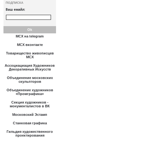
ПОДПИСКА
Ваш емайл:
МСХ на telegram
МСХ вконтакте
Товарищество живописцев
МСХ
Ассоциациация Художников
Декоративных Искусств
Объединение московских
скульпторов
Объединение художников
«Промграфика»
Секция художников -
монументалистов в ВК
Московский Эстамп
Станковая графика
Гильдия художественного
проектирования