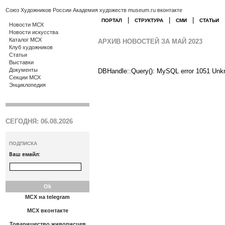
Союз Художников России
Академия художеств
museum.ru
вконтакте
|
|
|
ПОРТАЛ
СТРУКТУРА
СМИ
СТАТЬИ
Новости МСХ
Новости искусства
Каталог МСХ
АРХИВ НОВОСТЕЙ ЗА МАЙ 2023
Клуб художников
Статьи
Выставки
Документы
DBHandle::Query(): MySQL error 1051 Unk
Секции МСХ
Энциклопедия
СЕГОДНЯ: 06.08.2026
ПОДПИСКА
Ваш емайл:
МСХ на telegram
МСХ вконтакте
Товарищество живописцев