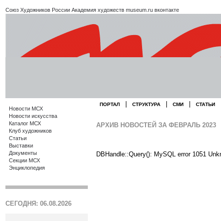
Союз Художников России
Академия художеств
museum.ru
вконтакте
|
|
|
ПОРТАЛ
СТРУКТУРА
СМИ
СТАТЬИ
Новости МСХ
Новости искусства
Каталог МСХ
АРХИВ НОВОСТЕЙ ЗА ФЕВРАЛЬ 2023
Клуб художников
Статьи
Выставки
Документы
DBHandle::Query(): MySQL error 1051 Unk
Секции МСХ
Энциклопедия
СЕГОДНЯ: 06.08.2026