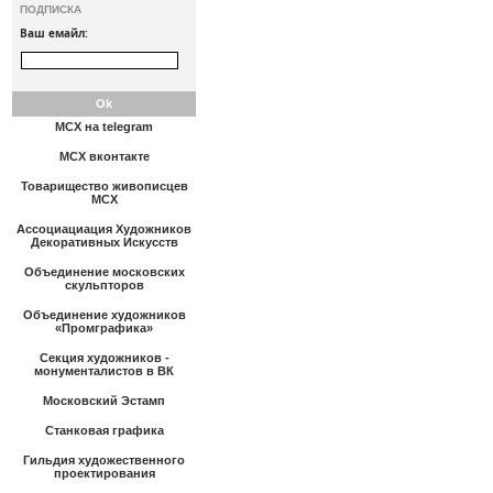
ПОДПИСКА
Ваш емайл:
МСХ на telegram
МСХ вконтакте
Товарищество живописцев
МСХ
Ассоциациация Художников
Декоративных Искусств
Объединение московских
скульпторов
Объединение художников
«Промграфика»
Секция художников -
монументалистов в ВК
Московский Эстамп
Станковая графика
Гильдия художественного
проектирования